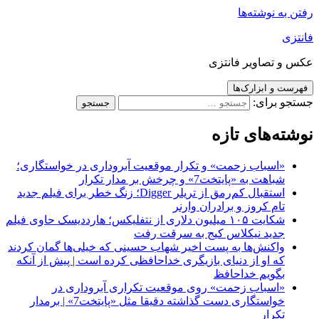
رفتن به نوشته‌ها
فانتزی
عکس و تصاویر فانتزی
فهرست و ابزارک‌ها
جستجو برای:
نوشته‌های تازه
«اسباب زحمت» و تکرار موقعیت آبروداری در خواستگاری؛
شباهت به «پایتخت7» و چرخش بر مدار تکرار
استقبال کم‌رمق از تریلر Digger؛ زنگ خطر برای فیلم جدید
تام کروز و برادران وارنر
شکایت ۱۰۵ میلیون دلاری از نتفلیکس؛ هارددیسک حاوی فیلم
جدید نیکلاس کیج به سرقت رفت
واکنش‌ها به پست اخیر شهاب حسینی که خیلی‌ها گمان کردند
که او از دنیای بازیگری خداحافظی کرده است | پیش از آنکه
بگویم خداحافظ
«اسباب زحمت» روی موقعیت تکراری آبروداری در
خواستگاری دست گذاشته دقیقا مثل «پایتخت7» | برمدار
تکرار