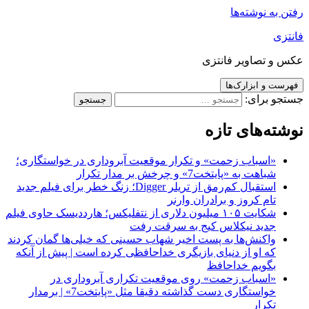
رفتن به نوشته‌ها
فانتزی
عکس و تصاویر فانتزی
فهرست و ابزارک‌ها
جستجو برای:
نوشته‌های تازه
«اسباب زحمت» و تکرار موقعیت آبروداری در خواستگاری؛
شباهت به «پایتخت7» و چرخش بر مدار تکرار
استقبال کم‌رمق از تریلر Digger؛ زنگ خطر برای فیلم جدید
تام کروز و برادران وارنر
شکایت ۱۰۵ میلیون دلاری از نتفلیکس؛ هارددیسک حاوی فیلم
جدید نیکلاس کیج به سرقت رفت
واکنش‌ها به پست اخیر شهاب حسینی که خیلی‌ها گمان کردند
که او از دنیای بازیگری خداحافظی کرده است | پیش از آنکه
بگویم خداحافظ
«اسباب زحمت» روی موقعیت تکراری آبروداری در
خواستگاری دست گذاشته دقیقا مثل «پایتخت7» | برمدار
تکرار