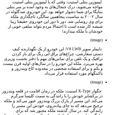
لیموزین بنتلی استیت: وقتی که با لیموزین بنتلی استیت
مواجه می‌شوید، درک جنجال‌های به وجود آمده بر سر بنتلی
بنتایگا برای شما دشوار خواهد بود. این خودروی ضدگلوله در
سال ۲۰۰۲ به مناسبت پنجاهمین سالگرد تاجگذاری ملکه
برای وی رونمایی شد. دور تا دور این خودروی حقیقتا زیبا
شیشه کار شده است تا احتمالا مردم بتواند سلفی خوبی از
خودشان با ملکه بیندازند!
(image)
دایملر سوپر V8 LWB: این خودرو از یک نگهدارنده کیف
دستی سفارشی، چراغ‌های براق آبی رنگ برای باز کردن
ترافیک و یک تلفن برای تماس‌های مهم با دفتر نخست وزیری
بهره می‌برد. ملکه این خودرو را در سال‌های اولیه قرن بیست
و یکم و برای استفاده شخصی در محدوده کاخ ویندزور و
باکینگهام مورد استفاده قرار می‌داد.
(image)
جگوار X-Type استیت: ملکه در زمان اقامت در قلعه ویندزور
در برکشایر خودش را با رانندگی به سمت کلیسا سرگرم
می‌کند. این مسیر از پارک بزرگ ویندزور عبور می‌کند و ملکه
ترجیح می‌دهد که به جای پیاده‌روی، خودش این مسیر را
رانندگی کند. در سال گذشته ملکه مجبور شد که برای