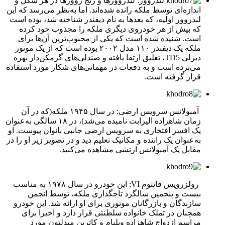
لندروور: لندروورها و رنج روور‌ها در هر شکل و
اندازه‌ای توسط ملکه رانده شده‌اند. اما به‌نظر می‌رسد که این
لندروور اولیه، که بعدها به نام دیفندر شناخته شد، بوده است
که بیش از هر خودروی دیگری ملکه را مجذوب خود کرده
است. شنیده شده است که یکی از محبوب‌ترین آن‌ها برای
ملکه یک دیفندر ۱۱۰ مدل ۲۰۰۲ بوده است که از یک موتور
دیزلی TD5، تعلیق ارتقا یافته و صندلی‌های گرمکن‌دار بهره
می‌برده است و به دفعات در مهمانی‌های شکار مورد استفاده
قرار گرفته است.
آمبولانس سرویس ارضی: در سال ۱۹۴۵ ملکه(که در آن
زمان شاهزاده الیزابت نامیده می‌شد)، در ۱۸ سالگی به‌عنوان
یک افسر افتخاری به سرویس ارضی جانبی بانوان پیوست. او
به‌عنوان یک راننده و مکانیک تعلیم دید و در تصویر زیر او را در
مقابل یک آمبولانس ارتشی مشاهده می‌کنید.
رولزرویس فانتوم VI: این خودرو در سال ۱۹۷۸ به مناسب
بیست و پنجمین سالگرد تاجگذاری ملکه، توسط انجمن
سازندگان و بازرگانان موتوری برای او ارائه شد. این خودرو
همچنان در تملک خانواده سلطنتی قرار دارد و اخیرا برای
مراسم ازدواج شاهزاده ویلیام و کاترین میدلتون مورد