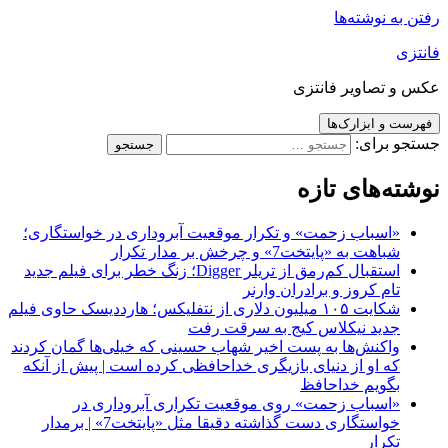
رفتن به نوشته‌ها
فانتزی
عکس و تصاویر فانتزی
فهرست و ابزارک‌ها
جستجو برای:
نوشته‌های تازه
«اسباب زحمت» و تکرار موقعیت آبروداری در خواستگاری؛
شباهت به «پایتخت7» و چرخش بر مدار تکرار
استقبال کم‌رمق از تریلر Digger؛ زنگ خطر برای فیلم جدید
تام کروز و برادران وارنر
شکایت ۱۰۵ میلیون دلاری از نتفلیکس؛ هارددیسک حاوی فیلم
جدید نیکلاس کیج به سرقت رفت
واکنش‌ها به پست اخیر شهاب حسینی که خیلی‌ها گمان کردند
که او از دنیای بازیگری خداحافظی کرده است | پیش از آنکه
بگویم خداحافظ
«اسباب زحمت» روی موقعیت تکراری آبروداری در
خواستگاری دست گذاشته دقیقا مثل «پایتخت7» | برمدار
تکرار