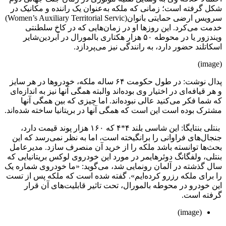
شکل گرفته است؛ زمانی که ملکه به‌عنوان یک راننده و مکانیک در
سرویس ارضی حمایتی بانوان(Women’s Auxiliary Territorial Servic)
خدمت می‌کرد. این روزها او در زمان‌هایی که در کاخ سلطنتی
ویندزور یا در محوطه ۵۰ هزار هکتاری بالمورال در آبردین‌شایر
اسکاتلند حضور دارد، به رانندگی نیز می‌پردازد.
(image)
پدال نوشت: در طول حکومت ۶۴ ساله ملکه، خودروها در هر سایز
و هر قیافه‌ای در اختیار وی بوده‌اند والبته همگی آنها نیز به اندازه‌ای
که شما فکر می‌کنید عالی نبوده‌اند. اما چیزی که بین همگی آنها
مشترک بوده است این است که همگی آنها در بریتانیا ساخته شده‌اند.
بنتلی بنتایگا: این شاسی بلند ۴*۴ که ۱۶۰ هزار پوند قیمت دارد،
جنجال‌های فراوانی را برانگیخته است، اما به نظر نمی‌رسد که این
بحث‌ها توانسته باشد ملکه را از خرید آن منصرف سازد. مدیرعامل
بنتلی، ولفگانگ دوئرهایمر در مورد این خودروی لوکس بریتانیایی که
سال گذشته در آلمان رونمایی شد، می‌گوید: «ما خودروی شماره یک
را برای ملکه رزرو کرده‌ایم». گفته شده است که ملکه پس از تست
این خودرو در محوطه بالمورال، تحت تاثیر قابلیت‌های آن قرار
گرفته است.
(image)