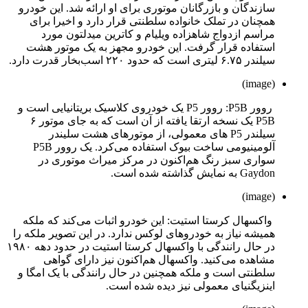
سازندگان و بازرگانان موتوری برای او ارائه شد. این خودرو
همچنان در تملک خانواده سلطنتی قرار دارد و اخیرا برای
مراسم ازدواج شاهزاده ویلیام و کاترین میدلتون مورد
استفاده قرار گرفت. این خودرو مجهز به یک موتور هشت
سیلندر ۶.۷۵ لیتری است که حدود ۲۲۰ اسب‌بخار قدرت دارد.
(image)
روور P5B: روور P5 یک خودروی کلاسیک بریتانیایی است و
P5B یک نسخه ارتقا یافته از آن است که به جای موتور ۶
سیلندر P5 های معمولی، از موتورهای هشت سلیندر
آلومینیومی ساخت بیوک استفاده می‌کرد. یک روور P5B
سواری سبز رنگ هم‌اکنون در مرکز میراث موتوری در
Gaydon به نمایش گذاشته شده است.
(image)
واکسهال کرستا استیت: این خودرو اثبات می‌کند که ملکه
همیشه نیاز به خودروهای لوکس ندارد. در این تصویر ملکه را
در حال رانندگی با واکسهال کرستا استیت در حدود دهه ۱۹۸۰
مشاهده می‌کنید. واکسهال هم‌اکنون نیز دارای گواهی
سلطنتی است و ملکه همچنین در حال رانندگی با یک امگا و
اینزیگنیای معمولی نیز دیده شده است.