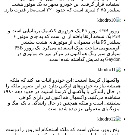
استفاده قرار گرفت. این خودرو مجهز به یک موتور هشت
سیلندر ۶.۷۵ لیتری است که حدود ۲۲۰ اسب‌بخار قدرت دارد.
روور P5B: روور P5 یک خودروی کلاسیک بریتانیایی است و
P5B یک نسخه ارتقا یافته از آن است که به جای موتور ۶
سیلندر P5 های معمولی، از موتورهای هشت سلیندر
آلومینیومی ساخت بیوک استفاده می‌کرد. یک روور P5B
سواری سبز رنگ هم‌اکنون در مرکز میراث موتوری در
Gaydon به نمایش گذاشته شده است.
واکسهال کرستا استیت: این خودرو اثبات می‌کند که ملکه
همیشه نیاز به خودروهای لوکس ندارد. در این تصویر ملکه را
در حال رانندگی با واکسهال کرستا استیت در حدود دهه ۱۹۸۰
مشاهده می‌کنید. واکسهال هم‌اکنون نیز دارای گواهی
سلطنتی است و ملکه همچنین در حال رانندگی با یک امگا و
اینزیگنیای معمولی نیز دیده شده است.
رنج روور: ممکن است که ملکه استحکام لندروور را دوست