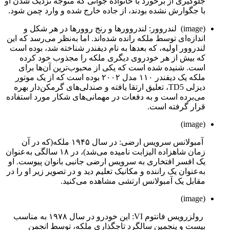
جلوگیری از برخورد با خانواده جوانی که متوجه نزدیک شدن او
با جگوارش نشده بودند، از جاده خارج شده و وارد چمن شود.
(image) لندروور: لندروورها و رنج روور‌ها در هر شکل و
اندازه‌ای توسط ملکه رانده شده‌اند. اما به‌نظر می‌رسد که این
لندروور اولیه، که بعدها به نام دیفندر شناخته شد، بوده است
که بیش از هر خودروی دیگری ملکه را مجذوب خود کرده
است. شنیده شده است که یکی از محبوب‌ترین آن‌ها برای
ملکه یک دیفندر ۱۱۰ مدل ۲۰۰۲ بوده است که از یک موتور
دیزلی TD5، تعلیق ارتقا یافته و صندلی‌های گرمکن‌دار بهره
می‌برده است و به دفعات در مهمانی‌های شکار مورد استفاده
قرار گرفته است.
(image)
آمبولانس سرویس ارضی: در سال ۱۹۴۵ ملکه(که در آن
زمان شاهزاده الیزابت نامیده می‌شد)، در ۱۸ سالگی به‌عنوان
یک افسر افتخاری به سرویس ارضی جانبی بانوان پیوست. او
به‌عنوان یک راننده و مکانیک تعلیم دید و در تصویر زیر او را در
مقابل یک آمبولانس ارتشی مشاهده می‌کنید.
(image)
رولزرویس فانتوم VI: این خودرو در سال ۱۹۷۸ به مناسب
بیست و پنجمین سالگرد تاجگذاری ملکه، توسط انجمن