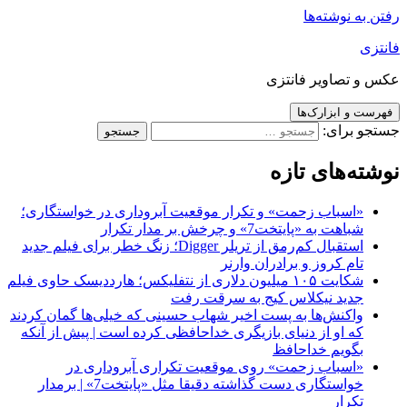
رفتن به نوشته‌ها
فانتزی
عکس و تصاویر فانتزی
فهرست و ابزارک‌ها
جستجو برای:
نوشته‌های تازه
«اسباب زحمت» و تکرار موقعیت آبروداری در خواستگاری؛
شباهت به «پایتخت7» و چرخش بر مدار تکرار
استقبال کم‌رمق از تریلر Digger؛ زنگ خطر برای فیلم جدید
تام کروز و برادران وارنر
شکایت ۱۰۵ میلیون دلاری از نتفلیکس؛ هارددیسک حاوی فیلم
جدید نیکلاس کیج به سرقت رفت
واکنش‌ها به پست اخیر شهاب حسینی که خیلی‌ها گمان کردند
که او از دنیای بازیگری خداحافظی کرده است | پیش از آنکه
بگویم خداحافظ
«اسباب زحمت» روی موقعیت تکراری آبروداری در
خواستگاری دست گذاشته دقیقا مثل «پایتخت7» | برمدار
تکرار