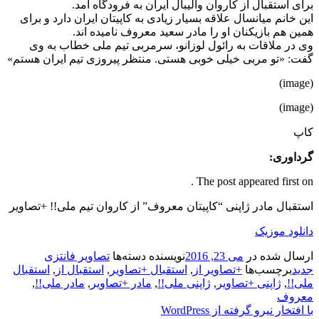
برای استقبال از کاروان والیبال ایران به فرودگاه آمد.
این خانم میانسال علاقه بسیار زیادی به کاپیتان ایران دارد و برای
همین هم بازیکنان او را مادر سعید معروف نامیده اند.
وی در ملاقات به رائول لوزانو، سرمربی تیم ملی خطاب به وی
گفت: «تو مربی خیلی خوبی هستی. منتظر پیروزی تیم ایران هستم»
(image)
(image)
کاپ
گرداوری:
The post appeared first on .
استقبال مادر ژاپنی “کاپیتان معروف” از کاروان تیم ملی!! +تصاویر
دانلود موزیک
ارسال شده در
می 23, 2016
نویسنده
دسته‌ها
تصاویر فانتزی
جدید
برچسب‌ها
+تصاویر از
,
استقبال +تصاویر
,
استقبال از
,
استقبال
ملی!!
,
ژاپنی +تصاویر
,
ژاپنی ملی!!
,
مادر +تصاویر
,
مادر ملی!!
,
معروف
با افتخار نیرو گرفته از WordPress