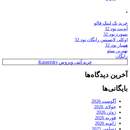
.
خرید بک لینک فالو
آپدیت نود 32
پسورد نود 32
اوکلی لایسنس رایگان نود 32
همیار نود 32
بهترین سئو
رایگان
خرید آنتی ویروس Kaspersky
آخرین دیدگاه‌ها
بایگانی‌ها
آگوست 2026
جولای 2026
ژوئن 2026
فوریه 2026
ژانویه 2026
دسامبر 2025