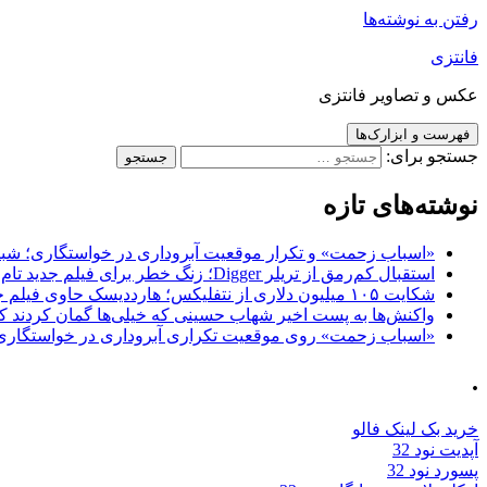
رفتن به نوشته‌ها
فانتزی
عکس و تصاویر فانتزی
فهرست و ابزارک‌ها
جستجو برای:
نوشته‌های تازه
«اسباب زحمت» و تکرار موقعیت آبروداری در خواستگاری؛ شباهت به «پایتخت7» و 
استقبال کم‌رمق از تریلر Digger؛ زنگ خطر برای فیلم جدید تام کروز و برادران وارنر
شکایت ۱۰۵ میلیون دلاری از نتفلیکس؛ هارددیسک حاوی فیلم جدید نیکلاس کیج به سرقت رفت
واکنش‌ها به پست اخیر شهاب حسینی که خیلی‌ها گمان کردند که
«اسباب زحمت» روی موقعیت تکراری آبروداری در خواستگاری دست گذاشته 
.
خرید بک لینک فالو
آپدیت نود 32
پسورد نود 32