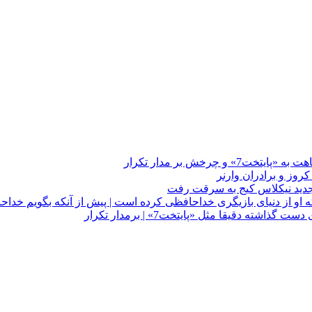
چرخش بر مدار تکرار
 او از دنیای بازیگری خداحافظی کرده است | پیش از آنکه بگویم خداح
دقیقا مثل «پایتخت7» | برمدار تکرار