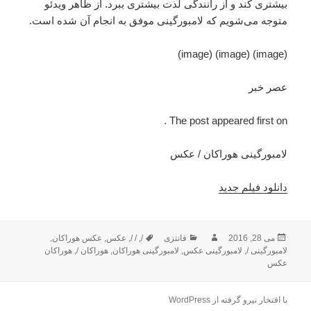
بیشتری کند و از رانندگی لذت بیشتری ببرد. از ظاهر ویدئو
متوجه می‌شویم که لامبورگینی موفق به انجام آن شده است.
(image) (image) (image)
عصر خبر
The post appeared first on .
لامبورگینی هوراکان / عکس
دانلود فیلم جدید
می 28, 2016
ارسال
نویسنده
فانتزی
دسته‌ها
/
,
/ /
,
برچسب‌ها
عکس
,
عکس هوراکان
,
شده
لامبورگینی /
,
لامبورگینی عکس
,
لامبورگینی هوراکان
,
هوراکان /
,
هوراکان
در
عکس
با افتخار نیرو گرفته از WordPress