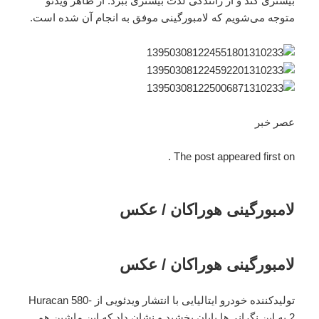
بیشتری کند و از رانندگی لذت بیشتری ببرد. از ظاهر ویدئو
متوجه می‌شویم که لامبورگینی موفق به انجام آن شده است.
عصر خبر
The post appeared first on .
لامبورگینی هوراکان / عکس
لامبورگینی هوراکان / عکس
تولیدکننده خودرو ایتالیایی با انتشار ویدئویی از Huracan 580-
2 به این نگرانی‌ها پایان بخشید و نشان داد که این ماشین هم