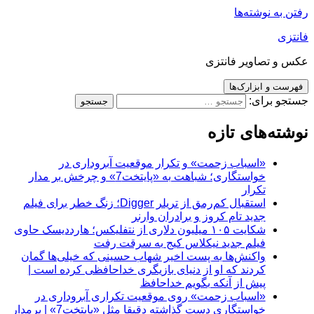
رفتن به نوشته‌ها
فانتزی
عکس و تصاویر فانتزی
فهرست و ابزارک‌ها
جستجو برای:
نوشته‌های تازه
«اسباب زحمت» و تکرار موقعیت آبروداری در
خواستگاری؛ شباهت به «پایتخت7» و چرخش بر مدار
تکرار
استقبال کم‌رمق از تریلر Digger؛ زنگ خطر برای فیلم
جدید تام کروز و برادران وارنر
شکایت ۱۰۵ میلیون دلاری از نتفلیکس؛ هارددیسک حاوی
فیلم جدید نیکلاس کیج به سرقت رفت
واکنش‌ها به پست اخیر شهاب حسینی که خیلی‌ها گمان
کردند که او از دنیای بازیگری خداحافظی کرده است |
پیش از آنکه بگویم خداحافظ
«اسباب زحمت» روی موقعیت تکراری آبروداری در
خواستگاری دست گذاشته دقیقا مثل «پایتخت7» | برمدار