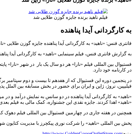
فیلم ناهید برنده جایزه گوزن طلایی شد
به کارگردانی آیدا پناهنده
فانتری فنس: «ناهید» به کارگردانی آیدا پناهنده جایزه گوزن طلایی «نار
به گزارش فانتری فنس، فیلم سینمایی «ناهید» به کارگردانی آیدا پناه
در کارنامه خود دارد.
در پنجمین دوره این فستیوال که از هفدهم تا بیست و دوم سپتامبر ب
فیلیپین، نروژ، ژاپن و ایران برای حضور در بخش مسابقه بین الملل پ
«ناهید» به کارگردانی آیدا پناهنده در دو سانس به نمایش درآمد و در 
«ناهید» اهدا کردند. جایزه نقدی این جشنواره، کمک مالی به فیلم بعد
همچنین در هفته جاری در چهارمین فستیوال بین المللی فیلم دهوک که 
پخش بین المللی «ناهید» را شرکت نوری پیکچرز با مدیریت کتایون شه
منبع:
http://www.GoldenGooseOutletStore.com