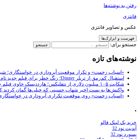
رفتن به نوشته‌ها
فانتزی
عکس و تصاویر فانتزی
فهرست و ابزارک‌ها
جستجو برای:
نوشته‌های تازه
«اسباب زحمت» و تکرار موقعیت آبروداری در خواستگاری؛ شباهت به «پایتخت7» و 
استقبال کم‌رمق از تریلر Digger؛ زنگ خطر برای فیلم جدید تام کروز و برادران وارنر
شکایت ۱۰۵ میلیون دلاری از نتفلیکس؛ هارددیسک حاوی فیلم جدید نیکلاس کیج به سرقت رفت
واکنش‌ها به پست اخیر شهاب حسینی که خیلی‌ها گمان کردند که
«اسباب زحمت» روی موقعیت تکراری آبروداری در خواستگاری دست گذاشته 
.
خرید بک لینک فالو
آپدیت نود 32
پسورد نود 32