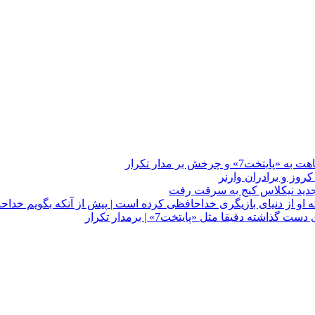
چرخش بر مدار تکرار
 او از دنیای بازیگری خداحافظی کرده است | پیش از آنکه بگویم خداح
دقیقا مثل «پایتخت7» | برمدار تکرار