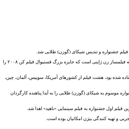
ین فیلم جشنواره و تندیس شیکای (گوزن) طلایی شد.
فستیوال بین المللی فیلم «نارا» هر دو سال یک بار در شهر «نارا» پایتخت باستانی ژاپن قدیم برگزار می شود. دبیر این فستیوال نوامی کاواسه فیلمساز زن ژاپنی است که جایزه بزرگ فستیوال فیلم کن ۲۰۰۸ را
تاده شده بود، هشت فیلم از کشورهای آمریکا، سوییس، آلمان، چین،
واره موسوم به شیکای (گوزن) طلایی را به آیدا پناهنده کارگردان
 فیلم اول جشنواره به فیلم سینمایی «ناهید» اهدا شد.
بی و تهیه کنندگی بیژن امکانیان بوده است.