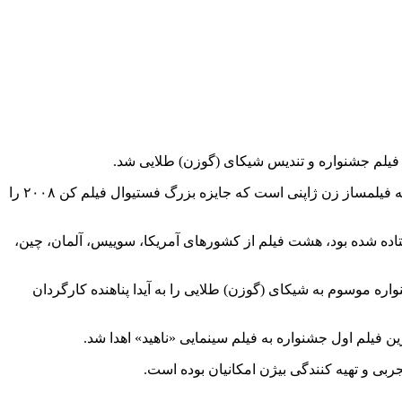
ین فیلم جشنواره و تندیس شیکای (گوزن) طلایی شد.
فستیوال بین المللی فیلم «نارا» هر دو سال یک بار در شهر «نارا» پایتخت باستانی ژاپن قدیم برگزار می شود. دبیر این فستیوال نوامی کاواسه فیلمساز زن ژاپنی است که جایزه بزرگ فستیوال فیلم کن ۲۰۰۸ را
تاده شده بود، هشت فیلم از کشورهای آمریکا، سوییس، آلمان، چین،
واره موسوم به شیکای (گوزن) طلایی را به آیدا پناهنده کارگردان
 فیلم اول جشنواره به فیلم سینمایی «ناهید» اهدا شد.
بی و تهیه کنندگی بیژن امکانیان بوده است.