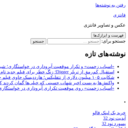
رفتن به نوشته‌ها
فانتزی
عکس و تصاویر فانتزی
فهرست و ابزارک‌ها
جستجو برای:
نوشته‌های تازه
«اسباب زحمت» و تکرار موقعیت آبروداری در خواستگاری؛ شباهت به «پایتخت7» و 
استقبال کم‌رمق از تریلر Digger؛ زنگ خطر برای فیلم جدید تام کروز و برادران وارنر
شکایت ۱۰۵ میلیون دلاری از نتفلیکس؛ هارددیسک حاوی فیلم جدید نیکلاس کیج به سرقت رفت
واکنش‌ها به پست اخیر شهاب حسینی که خیلی‌ها گمان کردند که
«اسباب زحمت» روی موقعیت تکراری آبروداری در خواستگاری دست گذاشته 
.
خرید بک لینک فالو
آپدیت نود 32
پسورد نود 32