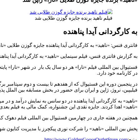
فیلم ناهید برنده جایزه گوزن طلایی شد
به کارگردانی آیدا پناهنده
فانتری فنس: «ناهید» به کارگردانی آیدا پناهنده جایزه گوزن طلایی «نار
به گزارش فانتری فنس، فیلم سینمایی «ناهید» به کارگردانی آیدا پناه
در کارنامه خود دارد.
در پنجمین دوره این فستیوال که از هفدهم تا بیست و دوم سپتامبر ب
فیلیپین، نروژ، ژاپن و ایران برای حضور در بخش مسابقه بین الملل پ
«ناهید» به کارگردانی آیدا پناهنده در دو سانس به نمایش درآمد و در 
«ناهید» اهدا کردند. جایزه نقدی این جشنواره، کمک مالی به فیلم بعد
همچنین در هفته جاری در چهارمین فستیوال بین المللی فیلم دهوک که 
پخش بین المللی «ناهید» را شرکت نوری پیکچرز با مدیریت کتایون شه
منبع:
http://www.GoldenGooseOutletStore.com