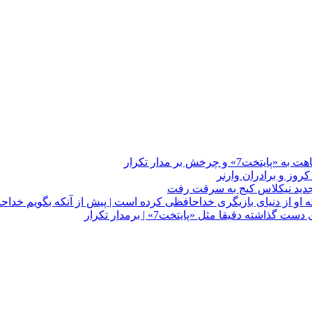
چرخش بر مدار تکرار
 او از دنیای بازیگری خداحافظی کرده است | پیش از آنکه بگویم خداح
دقیقا مثل «پایتخت7» | برمدار تکرار