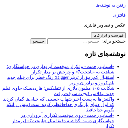
رفتن به نوشته‌ها
فانتزی
عکس و تصاویر فانتزی
فهرست و ابزارک‌ها
جستجو برای:
نوشته‌های تازه
«اسباب زحمت» و تکرار موقعیت آبروداری در خواستگاری؛
شباهت به «پایتخت7» و چرخش بر مدار تکرار
استقبال کم‌رمق از تریلر Digger؛ زنگ خطر برای فیلم جدید
تام کروز و برادران وارنر
شکایت ۱۰۵ میلیون دلاری از نتفلیکس؛ هارددیسک حاوی فیلم
جدید نیکلاس کیج به سرقت رفت
واکنش‌ها به پست اخیر شهاب حسینی که خیلی‌ها گمان کردند
که او از دنیای بازیگری خداحافظی کرده است | پیش از آنکه
بگویم خداحافظ
«اسباب زحمت» روی موقعیت تکراری آبروداری در
خواستگاری دست گذاشته دقیقا مثل «پایتخت7» | برمدار
تکرار