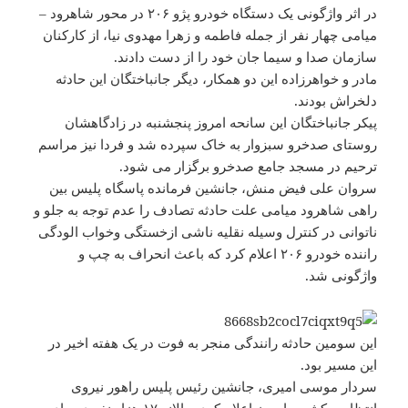
در اثر واژگونی یک دستگاه خودرو پژو ۲۰۶ در محور شاهرود –
میامی چهار نفر از جمله فاطمه و زهرا مهدوی نیا، از کارکنان
سازمان صدا و سیما جان خود را از دست دادند.
مادر و خواهرزاده این دو همکار، دیگر جانباختگان این حادثه
دلخراش بودند.
پیکر جانباختگان این سانحه امروز پنجشنبه در زادگاهشان
روستای صدخرو سبزوار به خاک سپرده شد و فردا نیز مراسم
ترحیم در مسجد جامع صدخرو برگزار می شود.
سروان علی فیض منش، جانشین فرمانده پاسگاه پلیس بین
راهی شاهرود میامی علت حادثه تصادف را عدم توجه به جلو و
ناتوانی در کنترل وسیله نقلیه ناشی ازخستگی وخواب الودگی
راننده خودرو ۲۰۶ اعلام کرد که باعث انحراف به چپ و
واژگونی شد.
این سومین حادثه رانندگی منجر به فوت در یک هفته اخیر در
این مسیر بود.
سردار موسی امیری، جانشین رئیس پلیس راهور نیروی