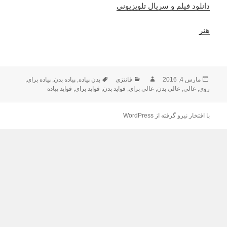
دانلود فیلم و سریال تلویزیونی
هنر
ارسال
مارس 4, 2016
نویسنده
فانتزی
دسته‌ها
بدن پیاده
,
برچسب‌ها
پیاده بدن
,
پیاده برای
,
روی
,
شده
عالی
,
عالی بدن
,
عالی برای
,
فواید بدن
,
فواید برای
,
فواید پیاده
در
با افتخار نیرو گرفته از WordPress