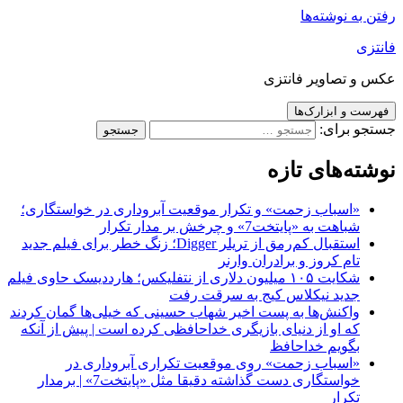
رفتن به نوشته‌ها
فانتزی
عکس و تصاویر فانتزی
فهرست و ابزارک‌ها
جستجو برای:
نوشته‌های تازه
«اسباب زحمت» و تکرار موقعیت آبروداری در خواستگاری؛
شباهت به «پایتخت7» و چرخش بر مدار تکرار
استقبال کم‌رمق از تریلر Digger؛ زنگ خطر برای فیلم جدید
تام کروز و برادران وارنر
شکایت ۱۰۵ میلیون دلاری از نتفلیکس؛ هارددیسک حاوی فیلم
جدید نیکلاس کیج به سرقت رفت
واکنش‌ها به پست اخیر شهاب حسینی که خیلی‌ها گمان کردند
که او از دنیای بازیگری خداحافظی کرده است | پیش از آنکه
بگویم خداحافظ
«اسباب زحمت» روی موقعیت تکراری آبروداری در
خواستگاری دست گذاشته دقیقا مثل «پایتخت7» | برمدار
تکرار