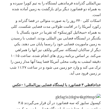
بین‌المللی گذرانده فرماندهی ایستگاه را به تیم کوپرا سپرده و
به همراه دو فضانورد دیگر برای بازگشت به زمین آماده شده
است.
اسکات کلی ۳۴۰ روز را به صورت متوالی در فضا گذراند و
رکورد آمریکا را در اقامت طولانی مدت فضایی شکست. کلی
به همراه «میخائیل کورنینکو» که تقریبا در حدود یکسال با
یکدیگر در ایستگاه فضایی بین المللی بودند، امشب با رسیدن
به زمین ماموریت فضایی خود را رسما پایان می دهند. يكي
ديگر از ساكنان ايستگاه،‌ سرگئي ولكف نيز آنها را همراهي
مي‌كند. بر اساس برنامه ریزی های انجام شده، ساعت ۱۰:۱۵
دقیقه امشب به وقت محلی آمریکا فضا پیما آنها مدار زمین را
ترک می کند و وارد جو زمین می شود و در ساعت ۱۱:۲۷ شب
بر زمین فرود می آید.
خداحافظی ۳ فضانورد با ایستگاه فضایی بین‌المللی! +عکس
كپسول سایوز که سه فضانورد در آن قرار می‌گیردند ۳.۵
ساعت پس از جدا شدن از ایستگاه فضایی با سپري كردن