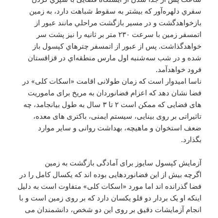
سفري دلهره‌آور كه بيشتر به سقوط شباهت دارد،‌ به زمين
بازخواهد‌گشت و در مسير بازگشت مراحلي مانند عبور از
اتمسفر زمين با سرعت ۲۳۰ متر بر ثانيه را نيز پشت سر
خواهدگذاشت. پس از عبور از اتمسفر چترهاي كپسول باز
شده و در شب سه‌شنبه اول مارس منطقه‌اي در قزاقستان
فرود خواهد‌آمد.
ناسا امیدوار است که زمان طولانی اقامت «اسکات کلی» در
فضا نشان دهد که اعزام فضانوردان به مریخ برای ماموریت
های فضایی که ممکن است ۲ تا ۳ سال به طول بیانجامد، چه
تاثیراتی بر روی بینایی، سیستم ایمنی، باکتری های معده،
ضعف استخوان و ماهیچه، بهداشت روانی و سایر موارد
بگذارد.
آزمایش کپسول سایوز برای آمادگی بازگشت به زمین
اگرچه بیش از این فضانوردهایی بوده اند که یکسال کامل را در
فضا گذرانده اند اما مورد «اسکات کلی» متفاوت است به دلیل
اینکه او یک بردار دو قلو یکسان دارد که بر روی زمین است و با
انجام آزمایشات دقیق بر روی این دو شخص، دانشمندان می