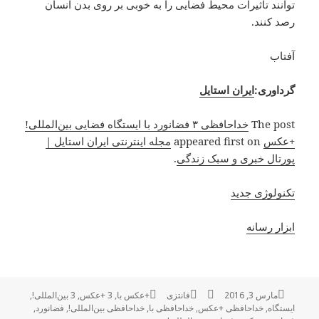
توانند تاثیرات محیط فضایی را به خوبی بر روی بدن انسان
رصد کنند.
آفتاب
گرداوری:
ایران استایل
The post
خداحافظی ۳ فضانورد با ایستگاه فضایی بین‌المللی!
+عکس
appeared first on
مجله اینترنتی ایران استایل |
پورتال خبری و سبک زندگی
.
تکنولوژی جدید
ابزار رسانه
ارسال
مارس 3, 2016
نویسنده
فانتزی
دسته‌ها
+عکس با
برچسب‌ها
,
3 +عکس
,
3 بین‌المللی!
,
ایستگاه
,
شده
خداحافظی +عکس
,
خداحافظی با
,
خداحافظی بین‌المللی!
,
فضانورد
,