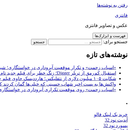
رفتن به نوشته‌ها
فانتزی
عکس و تصاویر فانتزی
فهرست و ابزارک‌ها
جستجو برای:
نوشته‌های تازه
«اسباب زحمت» و تکرار موقعیت آبروداری در خواستگاری؛ شباهت به «پایتخت7» و 
استقبال کم‌رمق از تریلر Digger؛ زنگ خطر برای فیلم جدید تام کروز و برادران وارنر
شکایت ۱۰۵ میلیون دلاری از نتفلیکس؛ هارددیسک حاوی فیلم جدید نیکلاس کیج به سرقت رفت
واکنش‌ها به پست اخیر شهاب حسینی که خیلی‌ها گمان کردند که
«اسباب زحمت» روی موقعیت تکراری آبروداری در خواستگاری دست گذاشته 
.
خرید بک لینک فالو
آپدیت نود 32
پسورد نود 32