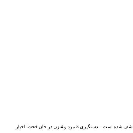
اعضای یک خانه فساد و فحشا در بیرجند به همراه خاله (خانم رئیس) در عملیاتی غافلگیرانه دستگیر شدند. از اعضای این باند مواد مخدر نیز کشف شده است. دستگیری 8 مرد و 4 زن در خان فحشا اخبار