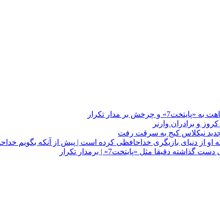
چرخش بر مدار تکرار
 او از دنیای بازیگری خداحافظی کرده است | پیش از آنکه بگویم خداح
دقیقا مثل «پایتخت7» | برمدار تکرار