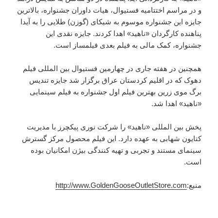
و در مراسم اختتامیه فستیوال، هیات داوران جشنواره، بالاترین
جایزه این جشنواره موسوم به شیکای (گوزن) طلایی را به آیدا
پناهنده کارگردان «ناهید» اهدا کردند. جایزه نقدی این
جشنواره، کمک مالی به فیلم بعدی فیلمساز است.
همچنین در هفته جاری در چهارمین فستیوال بین المللی فیلم
دهوک که در اقلیم کردستان عراق برگزار شد جایزه تندیس
برگ موی زرین بهترین فیلم اول جشنواره به فیلم سینمایی
«ناهید» اهدا شد.
پخش بین المللی «ناهید» را شرکت نوری پیکچرز با مدیریت
کتایون شهابی به عهده دارد. این فیلم محصول مرکز گسترش
سینمای مستند و تجربی و تهیه کنندگی بیژن امکانیان بوده
است.
منبع:
http://www.GoldenGooseOutletStore.com