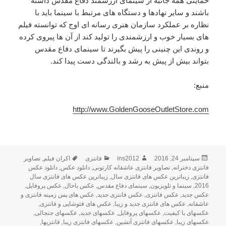
حمایتی همه جانبه از سینمای ارزشمند دفاع مقدس داشته
باشند و سایر نهادها و دستگاه های مرتبط با سینما باید با
نظاره بر عملکرد سازمان هنری رسانه ای اوج که توانسته فیلم
های بسیار خوب و ارزشمندی را تولید کند از آن ها پیروی کرده
و روندی این چنینی را پیش بگیرند تا سینمای دفاع مقدس
بتواند بیش از پیش به رشد و بالندگی دست پیدا کند.
منبع:
http://www.GoldenGooseOutletStore.com
ارسال
سپتامبر 24, 2016
نویسنده
ins2012
فانتزی
دسته‌ها
برچسب‌ها
اکران فیلم
,
تصاویر
شده
فانتزی دخترانه
,
تصاویر فانتزی عاشقانه کارتونی
,
دانلود عکس
,
دانلود عکس
در
فانتزی
,
زیباترین عکس های فانتزی سال
,
زیباترین عکس های فانتزی سال
2016
,
سینما و تلویزیون
,
سینمای دفاع مقدس
,
عکس باحال
,
عکس پروفایل
,
عکس جدید
,
عکس فانتزی
,
عکس فانتزی جدید
,
عکس های پس زمینه فانتزی و
عاشقانه
,
عکس های فانتزی جدید و زیبا
,
عکس های فتوشاپی و فانتزی
,
عکسهای با کیفیت
,
عکسهای پروفایل
,
عکسهای جدید
,
عکسهای جنجالی
,
عکسهای زیبا
,
عکسهای فانتزی آتشین
,
عکسهای فانتزی زیبا
,
فانتزیها
,