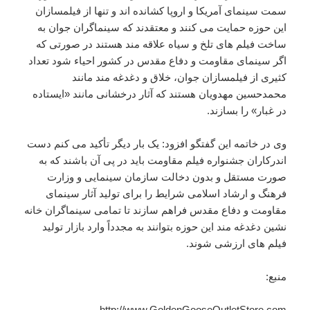
سمت سینمای آمریکا و اروپا کشانده اند و تنها از فیلمسازان
این حوزه حمایت می کنند و معتقدند که سینماگران جوان به
ساخت فیلم های تلخ و سیاه علاقه مند هستند در صورتی که
اگر سینمای مقاومت و دفاع مقدس در کشور احیاء شود تعداد
کثیری از فیلمسازان جوان، خلاق و دغدغه مند مانند
محمدحسین مهدویان هستند که آثار درخشانی مانند «ایستاده
در غبار» را بسازند.
وی در خاتمه این گفتگو افزود: یک بار دیگر تأکید می کنم دست
اندرکاران جشنواره فیلم مقاومت باید در پی آن باشند که به
صورت مستقل و بدون دخالت سازمان سینمایی و وزارت
فرهنگ و ارشاد اسلامی شرایط را برای تولید آثار سینمای
مقاومت و دفاع مقدس فراهم سازند تا تمامی سینماگران خانه
نشین دغدغه مند این حوزه بتوانند به مجدداً وارد بازار تولید
فیلم های ارزشی شوند.
منبع:
http://www.GoldenGooseOutletStore.com