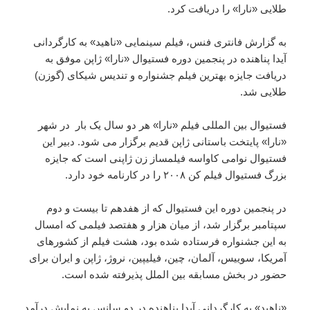
طلایی «نارا» را دریافت کرد.
به گزارش فانتری فنس، فیلم سینمایی «ناهید» به کارگردانی
آیدا پناهنده در پنجمین دوره فستیوال «نارا» ژاپن موفق به
دریافت جایزه بهترین فیلم جشنواره و تندیس شیکای (گوزن)
طلایی شد.
فستیوال بین المللی فیلم «نارا» هر دو سال یک بار در شهر
«نارا» پایتخت باستانی ژاپن قدیم برگزار می شود. دبیر این
فستیوال نوامی کاواسه فیلمساز زن ژاپنی است که جایزه
بزرگ فستیوال فیلم کن ۲۰۰۸ را در کارنامه خود دارد.
در پنجمین دوره این فستیوال که از هفدهم تا بیست و دوم
سپتامبر برگزار شد، از میان هزار و هفتصد فیلمی که امسال
به این جشنواره فرستاده شده بود، هشت فیلم از کشورهای
آمریکا، سوییس، آلمان، چین، فیلیپین، نروژ، ژاپن و ایران برای
حضور در بخش مسابقه بین الملل پذیرفته شده است.
«ناهید» به کارگردانی آیدا پناهنده در دو سانس به نمایش درآمد