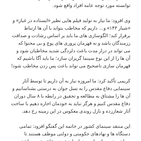
توانسته مورد توجه عامه افراد واقع شود.
وی افزود: ما نیاز به تولید فیلم هایی نظیر «ایستاده در غبار» و
«شیار ۱۴۳» و… داریم که مخاطب بتواند با آن ها ارتباط
برقرار کند؛ الگوسازی های ما باید بر اساس رشادت و صداقت
رزمندگان باشد و نه قهرمان پروری های پوچ و بی محتوا که
می تواند در دراز مدت باعث دلزدگی شدید مخاطبان شود و
آن ها را از این نوع سینما گریزان سازد؛ ما باید آگا باشیم که
قهرمان سازی ناصحیح می تواند باعث پس زدن مخاطب شود!
کریمی تأکید کرد: ما امروزه نیاز به آن داریم تا توسط آثار
سینمایی دفاع مقدس را به نسل جوان به درستی بشناسانیم و
آن ها را مشتاق به مطالعه و تحقیق در رابطه با ۸ سال دوران
دفاع مقدس کنیم و هرگز نباید به خودمان اجازه دهیم با ساخت
آثار شعارزده و نازل روندی معکوس در این زمینه رخ دهد.
این منتقد سینمای کشور در خاتمه این گفتگو افزود: تمامی
دستگاه ها و نهادهای حکومتی و دولتی موظف هستند تا