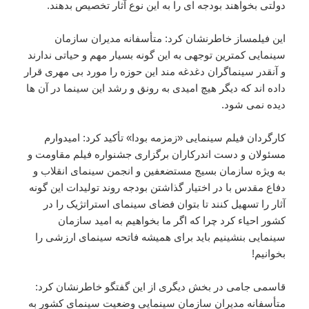
دولتی بخواهند بودجه ای را به این نوع آثار تخصیص بدهند.
این فیلمساز خاطرنشان کرد: متأسفانه مدیران سازمان
سینمایی کمترین توجهی به این گونه بسیار مهم و حیاتی ندارند
و آنقدر سینماگران دغدغه مند این حوزه را مورد بی مهری قرار
داده اند که دیگر هیچ امیدی به رونق و رشد این سینما در آن ها
دیده نمی شود.
کارگردان فیلم سینمایی «زمزمه بودا» تأکید کرد: امیدوارم
مسئولان و دست اندرکاران برگزاری جشنواره فیلم مقاومت و
به ویژه سازمان بسیج مستضعفین و انجمن سینمای انقلاب و
دفاع مقدس با در اختیار گذاشتن بودجه روند تولیدات این گونه
آثار را تسهیل کنند تا بتوان فضای سینمای استراتژیک را در
کشور احیاء کرد چرا که اگر ما بخواهیم به امید سازمان
سینمایی بنشینیم باید برای همیشه فاتحه سینمای ارزشی را
بخوانیم!
قاسمی جامی در بخش دیگری از این گفتگو خاطرنشان کرد:
متأسفانه مدیران سازمان سینمایی وضعیت سینمای کشور به