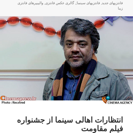
فانتزیهای جدید
,
فانتزیهای سینما;
,
گالری عکس فانتزی
,
والپیپرهای فانتزی
زیبا
انتظارات اهالی سینما از جشنواره
فیلم مقاومت