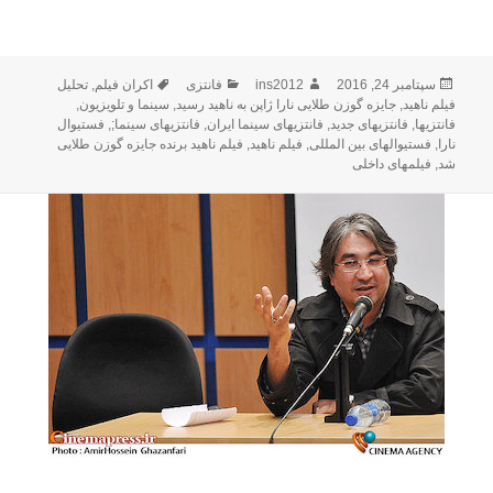
ارسال
سپتامبر 24, 2016
نویسنده
ins2012
فانتزی
دسته‌ها
برچسب‌ها
اکران فیلم
,
تحلیل
شده
فیلم ناهید
,
جایزه گوزن طلایی نارا ژاپن به ناهید رسید
,
سینما و تلویزیون
,
در
فانتزیها
,
فانتزیهای جدید
,
فانتزیهای سینما ایران
,
فانتزیهای سینما;
,
فستیوال
نارا
,
فستیوالهای بین المللی
,
فیلم ناهید
,
فیلم ناهید برنده جایزه گوزن طلایی
شد
,
فیلمهای داخلی