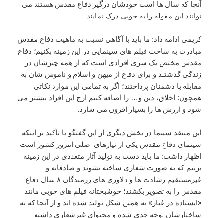
آنجا که سال ها است خودشان درگیر دفاع مقدس هستند می
توانند این مقوله را به خوبی درک نمایند.
کریمی ادامه داد: ما باید با آگاهی نسبت به ماهیت دفاع مقدس
مبادرت به ساخت فیلم های سینمایی در این زمینه بکنیم؛ دفاع
مقدس مختص یک سری افرادی است که از همه چیزشان در
زندگی گذشتند و برای دفاع از میهن و اسلام و ناموس شان به
مقابله با دشمنان پرداختند؛ اگر به تمامی این موارد نکاتی
همچون: اخلاق، دین و… را اضافه کنیم ارج این افراد بیشتر می
شود و ارزش ها را بسیار افزون می سازد.
این منتقد سینما در بخش دیگری از این گفتگو با تأکید بر اینکه
سینمای دفاع مقدس یکی از نیازهای اصلی امروز کشور است
اظهار داشت: ما باید دست به تولید آثار متعددی در این زمینه
بزنیم که به صورت شعاری ساخته نشوند و صادقانه و
غیرمستقیم رشادت ها و دلاوری های رزمندگان ۸ سال دفاع
مقدس را به تصویر بکشند؛ خوشبختانه فیلم های خوبی مانند
«ایستاده در غبار» به همین شکل تولید شده اند و از آنجا که به
ساختارشان توجه جدی شده و محتوای غیرشعاری داشته