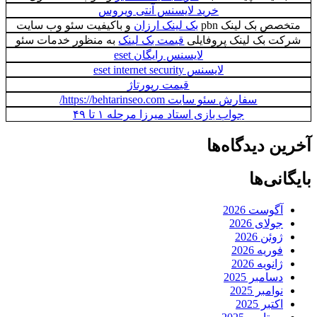
خرید لایسنس آنتی ویروس
ص بک لینک pbn
بک لینک ارزان
و باکیفیت سئو وب سایت
 بک لینک پروفایلی
قیمت بک لینک
به منظور خدمات سئو
لایسنس رایگان eset
لایسنس eset internet security
قیمت رپورتاژ
سفارش سئو سایت https://behtarinseo.com/
جواب بازی استاد میرزا مرحله ۱ تا ۴۹
 دیدگاه‌ها
نی‌ها
گوست 2026
ولای 2026
وئن 2026
وریه 2026
انویه 2026
سامبر 2025
وامبر 2025
کتبر 2025