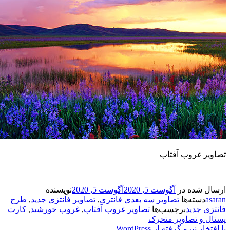
 غروب آفتاب
شده در
آگوست 5, 2020
آگوست 5, 2020
نویسنده
سته‌ها
تصاویر سه بعدی فانتزی
,
تصاویر فانتزی جدید
,
طرح
 جدید
برچسب‌ها
تصاویر غروب آفتاب
,
غروب خورشید
,
کارت
و تصاویر متحرک
نیرو گرفته از WordPress