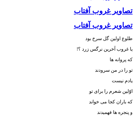
یر غروب آفتاب
یر غروب آفتاب
ولین گل سرخ بود
ب آخرین نرگس زرد ؟!
نه ها
ر من سرودند
یست
شعرم را برای تو
ن کجا می خواند
 ها فهمیدند