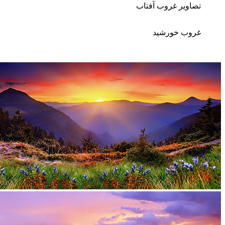
صاویر غروب آفتاب
روب خورشید