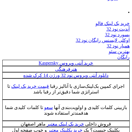
 لینک فالو
د 32
د 32
ایسنس رایگان نود 32
 32
 سئو
خرید آنتی ویروس Kaspersky
هنرفرهنگی
دانلود آنتی ویروس نود 32 ورژن 14 کرک شده
ی کمپین بک‌لینک‌سازی با آنالیز رقبا
قیمت خرید بک لینک
تا
استراتژی شما دقیق‌تر از رقبا باشد
نی کلمات کلیدی و اولویت‌بندی آنها
سعو
تا کلمات کلیدی شما
هدفمندتر استفاده شوند
فروش داخلی
خرید بک لینک معتبر
ماهر اصفهان
لینک چیست؟ بک
خرید بکلینک معتبر
و خوب صفحه اول