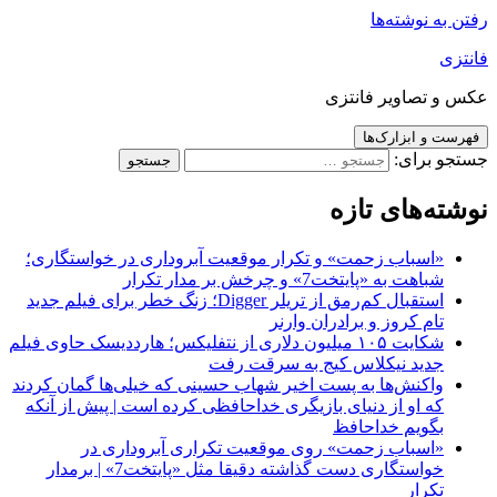
 نوشته‌ها
تصاویر فانتزی
و ابزارک‌ها
برای:
‌های تازه
اسباب زحمت» و تکرار موقعیت آبروداری در خواستگاری؛
باهت به «پایتخت7» و چرخش بر مدار تکرار
استقبال کم‌رمق از تریلر Digger؛ زنگ خطر برای فیلم جدید
ام کروز و برادران وارنر
شکایت ۱۰۵ میلیون دلاری از نتفلیکس؛ هارددیسک حاوی فیلم
دید نیکلاس کیج به سرقت رفت
اکنش‌ها به پست اخیر شهاب حسینی که خیلی‌ها گمان کردند
ه او از دنیای بازیگری خداحافظی کرده است | پیش از آنکه
گویم خداحافظ
اسباب زحمت» روی موقعیت تکراری آبروداری در
خواستگاری دست گذاشته دقیقا مثل «پایتخت7» | برمدار
کرار