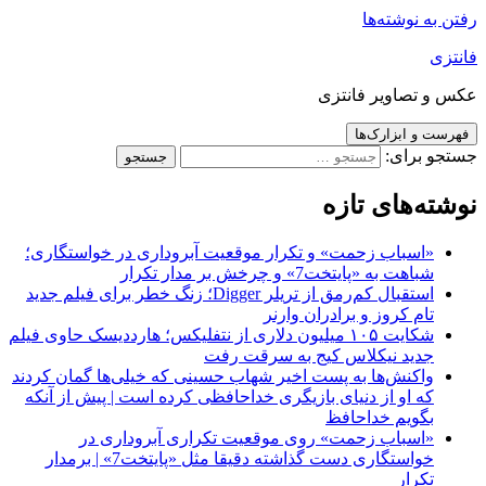
رفتن به نوشته‌ها
فانتزی
عکس و تصاویر فانتزی
فهرست و ابزارک‌ها
جستجو برای:
نوشته‌های تازه
«اسباب زحمت» و تکرار موقعیت آبروداری در خواستگاری؛
شباهت به «پایتخت7» و چرخش بر مدار تکرار
استقبال کم‌رمق از تریلر Digger؛ زنگ خطر برای فیلم جدید
تام کروز و برادران وارنر
شکایت ۱۰۵ میلیون دلاری از نتفلیکس؛ هارددیسک حاوی فیلم
جدید نیکلاس کیج به سرقت رفت
واکنش‌ها به پست اخیر شهاب حسینی که خیلی‌ها گمان کردند
که او از دنیای بازیگری خداحافظی کرده است | پیش از آنکه
بگویم خداحافظ
«اسباب زحمت» روی موقعیت تکراری آبروداری در
خواستگاری دست گذاشته دقیقا مثل «پایتخت7» | برمدار
تکرار