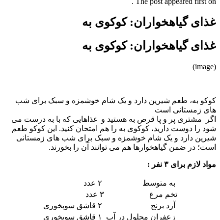
The post appeared first on .
غذای گیاهخواران: کوکوی به
غذای گیاهخواران: کوکوی به
(image)
کوکو به، طعم شیرین دارد و یک شام خوشمزه و سبک برای شب
های زمستانی است
اگر مشتری پر و پا قرص به هستید و غذاهایی که با به درست می
شود را دوست دارید، کوکوی به را هم امتحان کنید. این کوکو طعم
شیرین دارد و یک شام خوشمزه و سبک برای شب های زمستانی
است؛ در ضمن گیاهخوارها هم می توانند آن را بخورند.
مواد لازم برای ۳ نفر :
به متوسط
۲ عدد
تخم مرغ
۳ عدد
آرد برنج
۲ قاشق سوپخوری
زعفران محلول در آب
۱ قاشق سوپخوری