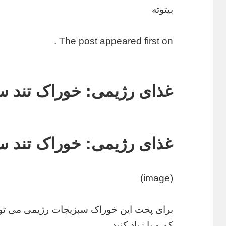
بیتوته
The post appeared first on .
غذای رژیمی: خوراک تند س
غذای رژیمی: خوراک تند س
(image)
برای پخت این خوراک سبزیجات رژیمی می توا
کم و یا زیاد کنید