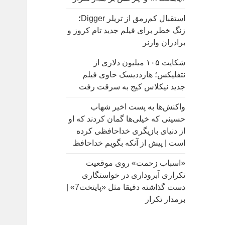
:
استقبال کم‌رمق از تریلر Digger؛
زنگ خطر برای فیلم جدید تام کروز و
برادران وارنر
شکایت ۱۰۵ میلیون دلاری از
نتفلیکس؛ هارددیسک حاوی فیلم
جدید نیکلاس کیج به سرقت رفت
واکنش‌ها به پست اخیر شهاب
حسینی که خیلی‌ها گمان کردند که او
از دنیای بازیگری خداحافظی کرده
است | پیش از آنکه بگویم خداحافظ
«اسباب زحمت» روی موقعیت
تکراری آبروداری در خواستگاری
دست گذاشته دقیقا مثل «پایتخت7» |
برمدار تکرار