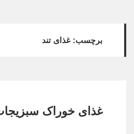
برچسب: غذای تند
غذای خوراک سبزیجا