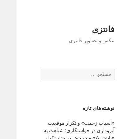
فانتزی
عکس و تصاویر فانتزی
ج
س
ت
ج
و
نوشته‌های تازه
ب
ر
«اسباب زحمت» و تکرار موقعیت
ا
آبروداری در خواستگاری؛ شباهت به
ی
«پایتخت7» و چرخش بر مدار تکرار