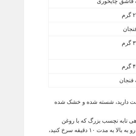
 قاشق چایخوری
رم
رم
رم
فنجان
 دوست دارید، شسته شده و خشک شده
هی تابه نچسب بزرگ که با روغن
گیاهی چرب شده است روی حرارت متوسط رو به بالا به مدت ۱۰ دقیقه سرخ کنید،