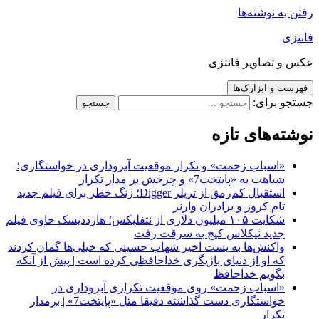
رفتن به نوشته‌ها
فانتزی
عکس و تصاویر فانتزی
فهرست و ابزارک‌ها
جستجو برای:
نوشته‌های تازه
«اسباب زحمت» و تکرار موقعیت آبروداری در خواستگاری؛
شباهت به «پایتخت7» و چرخش بر مدار تکرار
استقبال کم‌رمق از تریلر Digger؛ زنگ خطر برای فیلم جدید
تام کروز و برادران وارنر
شکایت ۱۰۵ میلیون دلاری از نتفلیکس؛ هارددیسک حاوی فیلم
جدید نیکلاس کیج به سرقت رفت
واکنش‌ها به پست اخیر شهاب حسینی که خیلی‌ها گمان کردند
که او از دنیای بازیگری خداحافظی کرده است | پیش از آنکه
بگویم خداحافظ
«اسباب زحمت» روی موقعیت تکراری آبروداری در
خواستگاری دست گذاشته دقیقا مثل «پایتخت7» | برمدار
تکرار