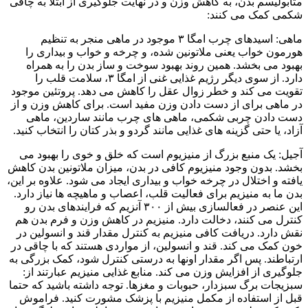
متابولیسم بدن، به کاهش وزن و در نهایت جلوگیری از ابتلا به چاقی
شکمی کمک می کنند:
ماهی: اسیدهای چرب امگا ۳ موجود در ماهی منجر به تنظیم
هورمون خواب یعنی ملاتونین شده، و چرخه و خواب و بیداری را
بهبود می بخشد. همین روند بهبود سوخت و ساز بدن را به همراه
دارد. از سوی دیگر رژیم غذایی غنی از امگا ۳، سلامت قلب را
تقویت می کند و خطر زوال عقل را کاهش می دهد. پروتئین موجود
در ماهی برای از دست دادن وزن مفید است. برای کاهش وزن و از
دست دادن چربی شکمی، ماهی های چرب مانند ساردین، ماهی
آزاد، یا حتی گزینه های غذایی مانند گردو و بذر کتان را انتخاب کنید.
آجیل: یک منبع بزرگ از منیزیوم است که خلق و خوی را بهبود می
بخشد. بدون وجود منیزیوم کافی در بدن، میزان ملاتونین بدن کاهش
یافته و اختلال در چرخه خواب و بیداری ایجاد می شود. علاوه بر این،
بدن ما به منیزیم برای فعالیت قلب، اعصاب و ماهیچه ها نیاز دارد.
این عنصر در فعالسازی بیش از ۳۰۰ آنزیم که فرایندهای بدن رو
کنترل می کنند، دخالت دارد. منیزیم در کاهش وزن و فرم بدن هم
نقش دارد. دریافت کافی منیزیم به کنترل مقدار قند و انسولین در
خون کمک می کند. قند و انسولین، از مواردی هستند که با چاقی در
ارتباطند. پس اگر مقدار اونها به درستی کنترل شود، کمک بزرگی به
جلوگیری از افزایش وزن می کند. منابع غذایی منیزیم عبارتند از:
سبزیجات برگ سبزدار، حبوبات و مغزها. توجه داشته باشید که حتما
قبل از استفاده از مکمل منیزیم با پزشک مشورت کنید. فراموش