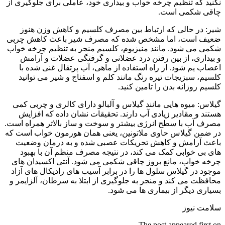
نکنید که تنظیم چرخه خواب و بیداری خود، عاملی برای جلوگیری از
چاقی شکمی است.
شیر: در حالی که ارتباط بین مصرف کلسیم و کاهش وزن هنوز
ضعیف است، اما مشخص شده که مصرف شیر باعث کاهش چربی
شکمی می شود. مانند منیزیوم، کلسیم منجر به تنظیم چرخه خواب
و بیداری، از بین رفتن درد عضلانی و گرفتگی عضلات و آرامش
اعصاب یم شود. از راه استفاده از ماهی، آب پرتقال غنی شده با
کلسیم، سبزیجات تیره رنگ مانند کلم و اسفناج و شیر می توانید
کلسیم روزانه بدن را تامین کنید.
گیلاس: میوه هایی مانند گیلاس و آلبالو دارای کالری و چربی کمی
هستند و مقادیر زیادی آب دارند. تحقیقات نشان داده که افزایش
مصرف آب با سطح انرژی بیشتر و سوخت و ساز بالاتر همراه است.
در ضمن گیلاس حاوی ملاتونین، یعنی همان هورمون خواب است که
باعث آرامش و کاهش تحریکات عصبی شده و به درمان وضعیت
های بی خوابی کمک می کند، در نتیجه مصرف منظم آن با بهبود
چرخه خواب، مانع بروز چاقی شکمی می شود. آنتی اکسیدان های
موجود در گیلاس سلول ها را در برابر آسیب های رادیکال های آزاد
محافظت می کند و منجر به جلوگیری از ابتلا به سرطان، آلزایمر و
بسیاری دیگر از بیماری ها می شود.
سلامت نیوز
The post appeared first on .