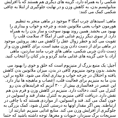
شکمی را به همراه دارد، گزینه های دیگری هم هستند که با افزایش
متابولیسم بدن، به کاهش وزن و در نهایت جلوگیری از ابتلا به چاقی
شکمی کمک می کنند:
ماهی: اسیدهای چرب امگا ۳ موجود در ماهی منجر به تنظیم
هورمون خواب یعنی ملاتونین شده، و چرخه و خواب و بیداری را
بهبود می بخشد. همین روند بهبود سوخت و ساز بدن را به همراه
دارد. از سوی دیگر رژیم غذایی غنی از امگا ۳، سلامت قلب را
تقویت می کند و خطر زوال عقل را کاهش می دهد. پروتئین موجود
در ماهی برای از دست دادن وزن مفید است. برای کاهش وزن و از
دست دادن چربی شکمی، ماهی های چرب مانند ساردین، ماهی
آزاد، یا حتی گزینه های غذایی مانند گردو و بذر کتان را انتخاب کنید.
آجیل: یک منبع بزرگ از منیزیوم است که خلق و خوی را بهبود می
بخشد. بدون وجود منیزیوم کافی در بدن، میزان ملاتونین بدن کاهش
یافته و اختلال در چرخه خواب و بیداری ایجاد می شود. علاوه بر این،
بدن ما به منیزیم برای فعالیت قلب، اعصاب و ماهیچه ها نیاز دارد.
این عنصر در فعالسازی بیش از ۳۰۰ آنزیم که فرایندهای بدن رو
کنترل می کنند، دخالت دارد. منیزیم در کاهش وزن و فرم بدن هم
نقش دارد. دریافت کافی منیزیم به کنترل مقدار قند و انسولین در
خون کمک می کند. قند و انسولین، از مواردی هستند که با چاقی در
ارتباطند. پس اگر مقدار اونها به درستی کنترل شود، کمک بزرگی به
جلوگیری از افزایش وزن می کند. منابع غذایی منیزیم عبارتند از:
سبزیجات برگ سبزدار، حبوبات و مغزها. توجه داشته باشید که حتما