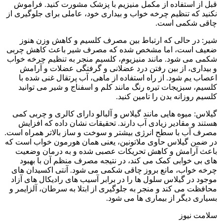
قبل از استفاده از مکمل منیزیم با پزشک مشورت کنید. فراموش
نکنید که تنظیم چرخه خواب و بیداری خود، عاملی برای جلوگیری از
چاقی شکمی است.
شیر: در حالی که ارتباط بین مصرف کلسیم و کاهش وزن هنوز
ضعیف است، اما مشخص شده که مصرف شیر باعث کاهش چربی
شکمی می شود. مانند منیزیوم، کلسیم منجر به تنظیم چرخه خواب
و بیداری، از بین رفتن درد عضلانی و گرفتگی عضلات و آرامش
اعصاب یم شود. از راه استفاده از ماهی، آب پرتقال غنی شده با
کلسیم، سبزیجات تیره رنگ مانند کلم و اسفناج و شیر می توانید
کلسیم روزانه بدن را تامین کنید.
گیلاس: میوه هایی مانند گیلاس و آلبالو دارای کالری و چربی کمی
هستند و مقادیر زیادی آب دارند. تحقیقات نشان داده که افزایش
مصرف آب با سطح انرژی بیشتر و سوخت و ساز بالاتر همراه است.
در ضمن گیلاس حاوی ملاتونین، یعنی همان هورمون خواب است که
باعث آرامش و کاهش تحریکات عصبی شده و به درمان وضعیت
های بی خوابی کمک می کند، در نتیجه مصرف منظم آن با بهبود
چرخه خواب، مانع بروز چاقی شکمی می شود. آنتی اکسیدان های
موجود در گیلاس سلول ها را در برابر آسیب های رادیکال های آزاد
محافظت می کند و منجر به جلوگیری از ابتلا به سرطان، آلزایمر و
بسیاری دیگر از بیماری ها می شود.
سلامت نیوز