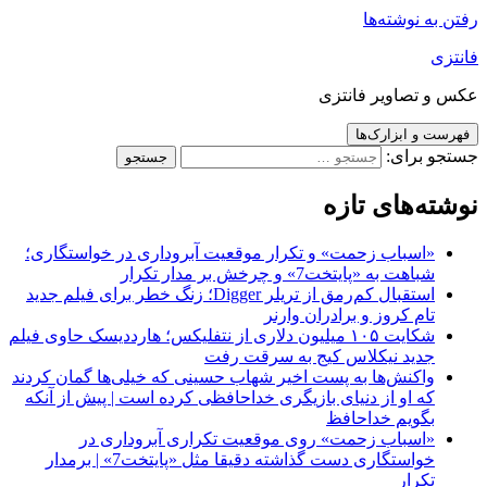
رفتن به نوشته‌ها
فانتزی
عکس و تصاویر فانتزی
فهرست و ابزارک‌ها
جستجو برای:
نوشته‌های تازه
«اسباب زحمت» و تکرار موقعیت آبروداری در خواستگاری؛
شباهت به «پایتخت7» و چرخش بر مدار تکرار
استقبال کم‌رمق از تریلر Digger؛ زنگ خطر برای فیلم جدید
تام کروز و برادران وارنر
شکایت ۱۰۵ میلیون دلاری از نتفلیکس؛ هارددیسک حاوی فیلم
جدید نیکلاس کیج به سرقت رفت
واکنش‌ها به پست اخیر شهاب حسینی که خیلی‌ها گمان کردند
که او از دنیای بازیگری خداحافظی کرده است | پیش از آنکه
بگویم خداحافظ
«اسباب زحمت» روی موقعیت تکراری آبروداری در
خواستگاری دست گذاشته دقیقا مثل «پایتخت7» | برمدار
تکرار