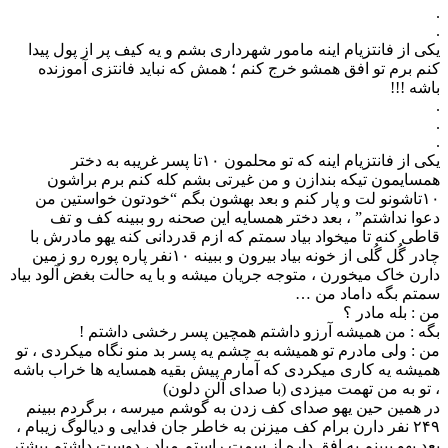
.
.
یکی از فانتزیام اینه مامور شهرداری بشم و یه کیف پر از پول پیدا
کنم برم تو افق همشو خرج کنم ؛ همش که نباید فانتزی آموزنده
باشه !!!
.
.
.
یکی از فانتزیام اینه که تو محلمون ۱۰تا پسر غریبه به دختر
همسایمون تیکه بندازن و من غیرتی بشم کله کنم برم براشون
۱۰تاشونو لت و پار کنم و بعد بهشون بگم “خودتون خواستین من
دعوا نداشتم” ، بعد دختر همسایه این صحنه رو ببینه کف و تف
قاطی کنه تا میخواد بیاد سمتم که ازم قدردانی کنه یهو مادرش با
چادر گُل گُلی از خونه بیاد بیرون و ببینه ۱۰نفر پاره پوره رو زمین
دارن خاک میخورن ، متوجه جریان میشه و با یه حالت بغض آلود بیاد
سمتم بگه داماد من …
من : بله مادر ؟
بگه : من همیشه آرزو داشتم همچین پسر رخشی داشتم !
من : ولی مادرم تو همیشه به چشم یه پسر بد منو نگاه میکردی ، تو
همیشه یه کاری میکردی که آمارم پیش بقیه همسایه ها خراب باشه
، تو به من تهمت میزدی (با صدای آلن دلون)
در همین حین یهو صدای کف زدن به گوشم میرسه ، برگردم ببینم
۲۴۹ نفر دارن برام کف میزنن به خاطر جان فدایی و دیالوگ زیبام ،
بعد یهو ببینم یه افق داره از سمت راستم میاد ، دوست داشتم بیشتر