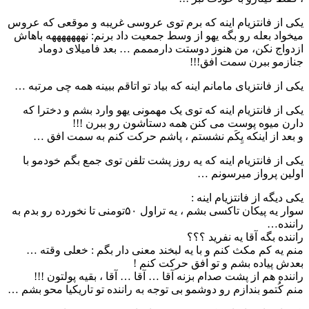
یکی از فانتزیام اینه که برم توی عروسی غریبه و موقعی که عروس
میخواد بعله رو بگه یهو از وسط جمعیت داد برنم: نهههههههه باهاش
ازدواج نکن، من هنوز دوستت دارمممم … بعد فامیلای دوماد
جنازمو ببرن سمت افق!!!
یکی از فانتزیای مامانم اینه که بیاد تو اتاقم ببینه همه چی مرتبه …
یکی از فانتزیام اینه که توی یک مهمونی یهو وارد بشم و دخترا که
دارن میوه پوست می کنن همه دستاشون رو ببرن !!!
و بعد از اینکه یِکَم نشستم ، پاشم حرکت کنم به سمت افق …
یکی از فانتزیام اینه که یه روز پشت تلفن توی جمع بگم خودمو با
اولین پرواز میرسونم …
یکی دیگه از فانتزیام اینه :
سوار یه پیکان تاکسی بشم ، یه تراول ۵۰تومنی تا نخورده رو بدم به
راننده…
راننده بگه آقا یه نفرید ؟؟؟
منم یه کم مکث کنم و با یه لبخند معنی دار بگم : خعلی وقته …
بعدش پیاده بشم و تو افق حرکت کنم !
راننده هم از پشت صدام بزنه آقا … آقا … آقا ، بقیه پولتون !!!
منم کُتمو بندازم رو دوشمو بی توجه به راننده تو تاریکیا محو بشم …