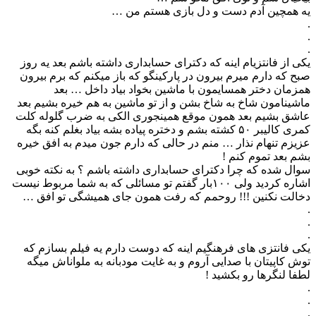
یه همچین آدم دست و دل بازی هستم من …
.
.
.
یکی از فانتزیام اینه که دکترای حسابداری داشته باشم بعد یه روز
صبح که دارم میرم بیرون در پارکینگو که باز میکنم که برم بیرون
همزمان دختر همسایمون با ماشین بخواد بیاد داخل … بعد
ماشینامون شاخ به شاخ بشن و از تو ماشین به هم خیره بشیم بعد
عاشق بشیم بعد همون موقع همینجوری الکی به ضرب گلوله کلت
کمری کالیبر ۵۰ کشته بشم و دختره پیاده بشه بیاد بغلم کنه بگه
عزیزم تنهام نذار … منم در حالی که دارم جون میدم به افق خیره
بشم بعد تموم کنم !
سوال شده که چرا دکترای حسابداری داشته باشم ؟ به نکته خوبی
اشاره کردید ولی ۱۰۰بار گفتم تو مسائلی که به شما مربوط نیست
دخالت نکنین !!! روحمم که رفت همون جای همیشگی تو افق …
.
.
.
یکی فانتزی های فرهنگیم اینه که دوست دارم یه فیلم بسازم که
توش کاپیتان با صدایى آروم و به غایت مودبانه به ملواناش میگه
لطفا لنگرها رو بکشید !
.
.
.