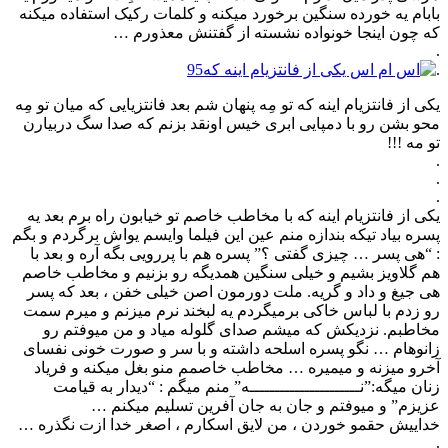
بابام یه خورده سنگین برخورد میکنه و کلمات رکیک استفاده میکنه
که چون اینجا خونواده نشسته از گفتنش معذورم …
.
.
یکی از فانتزیام اینه که تو مِه پنهان شم بعد فانتزیایی که میان تو مِه
محو بشن رو با دمپایی ابری خیس اونقد بزنم که صدا سگ دربیارن
تو مه !!!
.
.
.
یکی از فانتزیام اینه که با مخاطب خاصم تو خیابون راه برم بعد یه
پسره بیاد تیکه بندازه منم عین این فیلما وایسم یواش برگردم و بگم
: “هی پسر … چیزی گفتی ؟” پسره هم با پررویی بگه آره و بعد با
هم گلاویز بشیم و خیلی سنگین همدیگه رو بزنیم و مخاطب خاصم
هی جیغ و داد و گریه. ملت دورمون اصن خیلی خفن ، بعد که پسر
رو زدم با لباس خاکی برمیگردم یه لبخند نرم میزنم و میرم سمت
مخاطبم. نزدیکش که میشم صدای گلوله میاد و من میوفتم رو
زانوهام … نگو پسره اسلحه داشته و با سر و صورت خونی نفسای
آخرو میزنه و میمیره … مخاطب خاصمم منو بغل میکنه و فریاد
زنان میگه:”نــــــــــــــــــــــه” منم میگم : “دیدار به قیامت
عزیزم” و میوفتم و جان به جان آفرین تسلیم میکنم …
خداییش حقمو خوردن ، من لایق اسکارم ، اصغر خدا ازت نگذره …
.