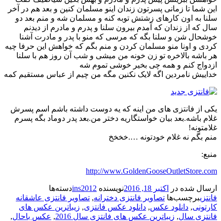
این شما تا زمانی پسرتون زندان اینو مسلمان کنین و بعد هم در آخر
سلنا به اون کارهای زشتش توبه کنه و مسلمان شه و منم بعد دو
سال که از زندان که آمدم بیرون سلنا و پدرم و مادرم از دیدنم
خوشحال شن و سلنا بگه که مرسی که منو با پدر و مادرت آشنا
کردی و اونا منو مسلمان کردن و منم بگم که خواهش این حرفا چیه
هر باشه بالاخره تو زن خونه من میشی و شب آن روز هم با سلنا
ازدواج کنم و همه چی بخیر خوشی تموم شه
خداییش نامردین اگه لایک نکنین مگه من چیم از عباس مستقیم کمه
یکی از فانتزی های من اینه که یه دوست داشته باشم اسم پسرش
غلام باشه.بعد بیان خواستگاریه دختر من.بعد پدر دوماد بگه پسرم
غلامتونه!
منم بگم نه غلام خودتونه ….خخخخ
منبع:
http://www.GoldenGooseOutletStore.com
ارسال شده در
اکتبر 18, 2016
نویسنده
ins2012
دسته‌ها
فانتزی
برچسب‌ها
تصاویر فانتزی دخترانه
,
تصاویر فانتزی عاشقانه
کارتونی
,
دانلود عکس
,
دانلود عکس فانتزی
,
زیباترین عکس های
فانتزی سال
,
زیباترین عکس های فانتزی سال 2016
,
عکس باحال
,