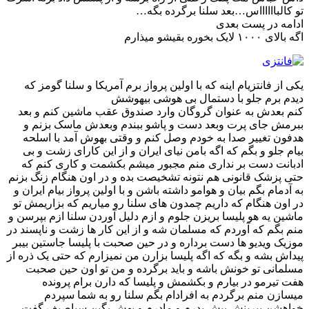
تو کالبااااااس…بعد سلنا برگرده بگه…
ادامه در پست بعدی
اگه بالای ۱۰۰۰ لایک بخوره بقیشو میذارم
یکی از فانتزیام اینه که با اولین پرواز برم آمریکا و سلنا گومز که
دیدم برم جلو با دستمال بی هوشی بیهوشش
کنم بعدش به عنوان گروگان وارد صندوق عقب ماشین کنم و بعد
ببرمش جای پرت وبعد دست و پاشو ببندم وبعدش ماسک بزنم و
هدفون تغییر صدا به خودم وصل کنم و وقتی بهوش آمد با اسلحه
بیام جلو و بگم که اگه بامن نیای ایران و از این کارای زشت و بی
ادبانت دست بر نداری منم مجبور میشم بکشمت و کاری کنم که
حتی پزشک قانونی هم نتونه تشخیصت بده و در اون هنگام زنگ بزنم
به آدمام بگم بیان و هوامو داشته باشن و با اولین پرواز بیام ایران و
در اون هنگام که داریم چمدون های سلنا رو میاریم که بزاریمش تو
ماشین یه هو پلیسا بریزن جلوم و ازم دلیل آوردن سلنا ازم بپرسن و
منم بگم که آوردم که مسلمان شه و از این کار ها زشت و ناپسند در
موزیک ویدیو ها دست برداره و در حین صحبت با پلیسا جاستین بیبر
پیداش بشه و بگه که اگه پلیسا بزارن من نمیزارم که حتی یک ذره از
مسلمانی تو خونش باشه و باید برگرده و من تو اون حین صحبت
هفت تیرمو در بیارم و بکشمش و پلیسا که دارن برام پرونده
میسازن منم برگردم به افرادام بگم سلنا رو به شما سپردم
خواهشن ببرینش پیش پدرم و مادرم و بهش بگین سیاصیف گفت