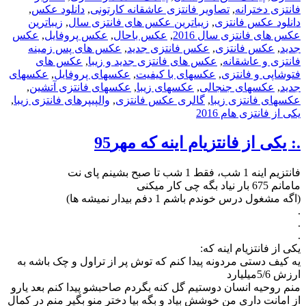
فانتزی دخترانه
,
تصاویر فانتزی عاشقانه کارتونی
,
دانلود عکس
,
دانلود عکس فانتزی
,
زیباترین عکس های فانتزی سال
,
زیباترین
عکس های فانتزی سال 2016
,
عکس باحال
,
عکس پروفایل
,
عکس
جدید
,
عکس فانتزی
,
عکس فانتزی جدید
,
عکس های پس زمینه
فانتزی و عاشقانه
,
عکس های فانتزی جدید و زیبا
,
عکس های
فتوشاپی و فانتزی
,
عکسهای با کیفیت
,
عکسهای پروفایل
,
عکسهای
جدید
,
عکسهای جنجالی
,
عکسهای زیبا
,
عکسهای فانتزی آتشین
,
عکسهای فانتزی زیبا
,
گالری عکس فانتزی
,
والپیپرهای فانتزی زیبا
,
یکی از فانتزی هام 2016
.: یکی‌ از فانتزیام اینه که مهر95
فانتزیم اینه 1 شب، فقط 1 شب تا صبح بشینم پای نت
مامانم 675 بار نیاد بگه چی کار میکنی
(اگه مشغول درس خوندم باشم 1 دفم بیدار نمیشه ها)
.
.
.
یکی از فانتزیام اینه که:
یه کیف دستی مردونه پیدا کنم که توش پر از تراول و چک باشه به
ارزش 5/6میلیارد
منم روحیه انسان دوستیم گل کنه بگردم صاحبشو پیدا کنم بعد یارو
از امانت داری من خوشش بیاد و بگه بیا دختر منو بگیر منم در کمال