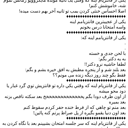
یکی از فانتزیام اینه که وقتی یک ثانیه مونده مایکروویو زمانش تموم
شه، خاموشش کنم!
اصلا احساس خنثی کردن بمب تو ثانیه آخر بهم دست میده!
♦♦♦♦♦♦♦♦♦♦♦♦♦♦♦♦♦♦♦♦♦♦♦♦♦♦
یکی از عجیبترین فانتزیامم اینه
واسه امتحانا درس بخونم
♦♦♦♦♦♦♦♦♦♦♦♦♦♦♦♦♦♦♦♦♦♦♦♦♦♦
یکی از فانتزیامم اينه كه:
.
.
با لحن جدی و خسته
به یه دکتر بگم:
لطفا حاشیه نرو دکتر!!
بعد بلند شم و از پنجره مطبش به افق خیره بشم و بگم:
فقط بگو چند روز دیگه زنده می مونم؟؟
♦♦♦♦♦♦♦♦♦♦♦♦♦♦♦♦♦♦♦♦♦♦♦♦♦♦
يكي از فانتزيام اينه كه وقتي يكي داره تو فانتزيش توي گرد غبار يا
دود محو ميشه
از اون طرف دودا بگم پخخخخخخخخخخخخخخ بعد سكته ناقص بزنه
بعد بميره
بعد منم تو چاهي كه از فرط خنده حفر كردم سقوط كنم
بعد اون دنيا يقمو بگيره از پل صراط پرتم كنه پائين!
♦♦♦♦♦♦♦♦♦♦♦♦♦♦♦♦♦♦♦♦♦♦♦♦♦♦
یکی از فانتزیام اینه که سر جلسه امتحان بشیینم بعد با نگاه کردن به