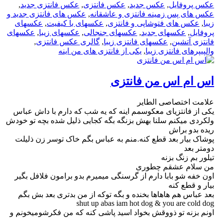
عکس پروفایل
,
عکس جدید
,
عکس فانتزی
,
عکس فانتزی جدید
,
عکس های پس زمینه فانتزی و عاشقانه
,
عکس های فانتزی جدید و
زیبا
,
عکس های فتوشاپی و فانتزی
,
عکسهای با کیفیت
,
عکسهای
پروفایل
,
عکسهای جدید
,
عکسهای جنجالی
,
عکسهای زیبا
,
عکسهای
فانتزی آتشین
,
عکسهای فانتزی زیبا
,
گالری عکس فانتزی
,
والپیپرهای فانتزی زیبا
,
یکی از فانتزی های من اینه
اس ام اس من فانتزی
علامت اختصاصی الطایر
یکی از فانتزیای معکوسمم اینه که یه شب که دارم با داش عباس
ولکردی میکنم سلنا بهش بزنگه بگه کجایی ذلیل شده بچه تو خودش
ریده بدو براش
پوشاک بیار بعد قطع کنه.منم به عباس بگم خاک توسر زن ذلیلت
دومتر بعد
تیلور بم زنگ بزنه
من سلام عشقم چطوری
اون خفه شو بابا دارم از گرسنگی میمیرم بدو برامون فلافل بگیر
بیار و قطع کنه
بعد عباس هم هاهاها بخنده و بگه توکه از من بدتری بعد بش بگم
shut up abas iam hot dog & you are cold dog
اونم بزنه تو ذووقش بخواد اسید پاشی کنه که من فکرشومیخونم و