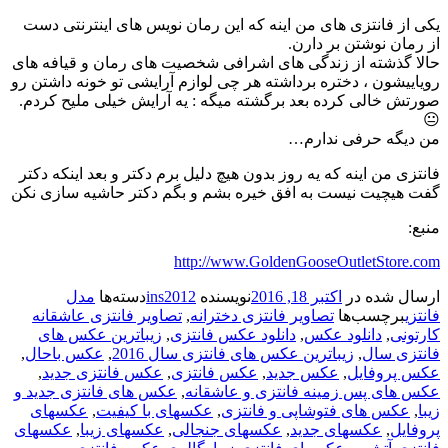
یکی از فانتزی های من اینه که این رمان نویس های اینترنتی دست
از رمان نوشتن بر دارن.
حالا گذشته از زندگی های اشرافی شخصیت های رمان و قیافه های
رویاییشون ، دختره برداشته هر چی لوازم آرایشی تو خونه داشتن رو
صورتش خالی کرده بعد برگشته میگه : یه آرایش خیلی ملیح کردم.
😐
من دیگه حرفی ندارم…
فانتزی من اینه که یه روز بدون هیچ دلیل برم دکتر و بعد اینکه دکتر
گفت هیچیت نیست به افق خیره بشم و بگم دکتر حاشیه سازی نکن
منبع:
http://www.GoldenGooseOutletStore.com
ارسال شده در
اکتبر 18, 2016
نویسنده
ins2012
دسته‌ها
مدل
فانتزی
برچسب‌ها
تصاویر فانتزی دخترانه
,
تصاویر فانتزی عاشقانه
کارتونی
,
دانلود عکس
,
دانلود عکس فانتزی
,
زیباترین عکس های
فانتزی سال
,
زیباترین عکس های فانتزی سال 2016
,
عکس باحال
,
عکس پروفایل
,
عکس جدید
,
عکس فانتزی
,
عکس فانتزی جدید
,
عکس های پس زمینه فانتزی و عاشقانه
,
عکس های فانتزی جدید و
زیبا
,
عکس های فتوشاپی و فانتزی
,
عکسهای با کیفیت
,
عکسهای
پروفایل
,
عکسهای جدید
,
عکسهای جنجالی
,
عکسهای زیبا
,
عکسهای