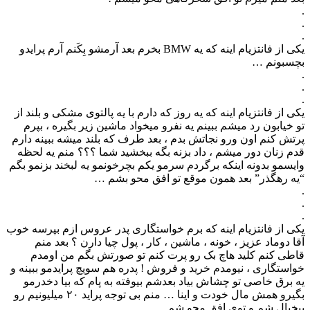
.
.
.
یکی از فانتزیام اینه که یه BMW بخرم بعد آرمشو بِکَنم آرم پرایدو
بچسبونم …
.
.
.
یکی از فانتزیام اینه که یه روز که دارم با یه پالتوی مشکی و بلند از
تو خیابون رد میشم ببینم یه نفرو میخواد ماشین زیر بگیره ، بپرم
پرتش کنم اون ورو نجاتش بدم ، بعد طرف که بلند میشه ببینه دارم
قدم زنان دور میشم ، داد بزنه بگه ببخشید شما ؟؟؟ منم یه لحظه
وایسمو بدونه اینکه برگردم سرمو یکم بچرخونمو یه لبخند بزنمو بگم
“یه رهگذر” بعد همون موقع تو افق محو بشم …
.
.
.
یکی از فانتزیام اینه که برم خواستگاری پدر عروس ازم بپرسه خوب
آقا دوماد عزیز ، خونه ، ماشین ، کار ، پول چیا دارن ؟ بعد منم
قاطی کنم کلید هاچ بک رو پرت کنم تو صورتش بگم من اومدم
خواستگاری ، نیومدم خرید و فروش ! پدره هم سویچ پرایدمو ببینه و
یه برق خاصی تو چشاش بیاد بعدشم بیوفته به پام که بیا دخدرمو
بگیرو همش مال‌ خودت و اینا … منم بی توجه پراید ۲۰ میلیونیم رو
بیخیال شم و توی افق محو شم …