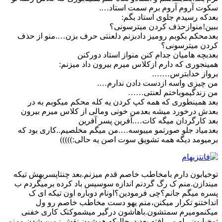
سکوت آروم آروم برم سمت استاد….
بعدکه رسیدم جلوی استاد بگم:
ببین!منوازحذف کردن میترسونی؟
بعدمحکم بکوبم رومیز دادبزنم دلعنتی حرف بزن….منو از حذف
کردن میترسونی؟
بعدبچه هامیان جدام کنن منواز استاد دورکنن
همینجوری که دارم ازکلاس میرم بیرون داد میزنم:
برواز خدابترس…….
من چیزی واسه ازدست دادن ندارم….
من زندگیموباختم لعنتی……
بعد همینطوری که همه کپ کردن یه کله محکم میکوبم به در
بعدش درخورد میشه بعدمن خونی ومالی از کلاس میرم بیرون
بعد کارگردان میگه کات….آفرین پسر آفرین
بعدمیاد جلو صورتمو میبوسه….من میگم مخلصیم..کاری بود که
برمیومد دیگه همه تشویق سوت اصن یه حالی:)))))
توخیابون دارم بامخاطب خاصم قدم میزنم.بعد چنتاپسربهش تیکه
میندازن.منم ک رگ گردنم اندازه سوسیس باد کرده برمیگردم ب
پسره میگم جانم؟چی فرمودین؟اونام دوباره اون تیکه ای ک
انداختنو تکرار میکنن،منم یهو دست مخاطب خاصم رو ول
میکنمومیرم سمتشون.باهاشون درگیر میشموکتک کاری خفنی
توخیابون راه می افته.بعد درحالیکه همشون نقش زمین شدن ومنم