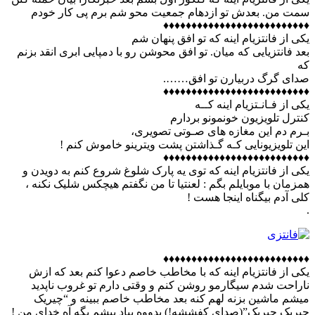
سمت من. بعدش تو ازدهام جمعیت محو شم برم پی کار خودم
♦♦♦♦♦♦♦♦♦♦♦♦♦♦♦♦♦♦♦♦♦♦♦♦♦♦
یکی از فانتزیام اینه که تو افق پنهان شم
بعد فانتزیایی که میان. تو افق محوشن رو با دمپایی ابری انقد بزنم
که
صدای گرگ دربیارن تو افق…….
♦♦♦♦♦♦♦♦♦♦♦♦♦♦♦♦♦♦♦♦♦♦♦♦♦♦
یکی از فـانـتزیام اینه کــه
کنترل تلویزیون خونمونو بردارم
بـرم دم این مغازه های صـوتی تصویری،
این تلویزیونایی کـه گـذاشتن پشت ویترینو خاموش کنم !
♦♦♦♦♦♦♦♦♦♦♦♦♦♦♦♦♦♦♦♦♦♦♦♦♦♦
یکی از فانتزیام اینه که توی یه پارک شلوغ شروع کنم به دویدن و
همزمان با موبایلم بگم : لعنتیا تا من نگفتم هیچکس شلیک نکنه ،
کلی آدم بیگناه اینجا هست !
.
♦♦♦♦♦♦♦♦♦♦♦♦♦♦♦♦♦♦♦♦♦♦♦♦♦♦
ﯾﮑﯽ ﺍﺯ ﻓﺎﻧﺘﺰﯾﺎﻡ ﺍﯾﻨﻪ که ﺑﺎ مخاطب خاصم دعوا ﮐﻨﻢ ﺑﻌﺪ ﮐﻪ ﺍﺯش
ﻧﺎﺭﺍﺣﺖ ﺷﺪﻡ ﺳﯿﮕﺎﺭمو ﺭﻭﺷﻦ ﮐﻨﻢ ﻭ ﻭﻗﺘﯽ ﺩﺍﺭﻡ ﺗﻮ ﻏﺮﻭﺏ ﻧﺎﭘﺪﯾﺪ
ﻣﯿﺸﻢ ﻣﺎﺷﯿﻦ ﺑﺰﻧﻪ ﻟﻬﻢ ﮐﻨﻪ ﺑﻌﺪ مخاطب خاصم ﺑﺒﯿﻨﻪ و “ﭼﯿﺮﯾﮏ
ﭼﯿﺮﯾﮏ ﭼﯿﺮﯾﮏ”(صدای کفششه!) ﺑﺪﻭﻭﻩ ﺑﯿﺎﺩ ﭘﯿﺸﻢ ﺑﮕﻪ آه ﺧﺪﺍی ﻣﻦ !