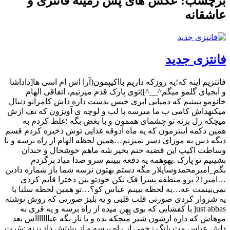
برچسب: عکس های پس زمینه فانتزی و
عاشقانه
فانتزی جدید
فانتزیم اینه که؛یه روزکه داریم بااکیپمون(آرا اس ام اسی ها[داداشا
و آبجیای گلمو میگم^__^])توی پارک قدم میزنیم، اتفاقی الهام
خانومو ببینیم که دمپایی ابری خیس بدست داره داش کامرانو دنبال
میکنهداش کامی ب ما میرسه با لب و لوچه ی آویزون که تف ازش
میچکه زل بزنه تو چشمای هممون و با بغض بگه ؛غلط کردم به
همین دکمه اینترمون که یه ماه آذوقه غذایی توش ذخیره کردم قسم
دیگه دس به موزای دسر نمیزنم…همین لحظه الهام از راه برسه و با
وساطت اکیپ این قضیه ختم بخیر شه ماهم خوشحال و خندان
بشینیم تو پارک .یهوهمه یه دفعه ببینم سرو صدا میاد برگردم
بگم_امیرمحمدوسایلار مگه دستم بهتون نرسه شما باز شماره دادین
…امیر21 برو منطقه پسرا فک نکن خودتو بین دخترا قایم کردی
نمی‌بینمت عه…یه لحظه ببینم عباس کو؟…تو همین لحظه سلنا با
یه شروار کردی صورتی قلب قلبی و یه بلیز صورتی که روش نوشته
just abbas با کفشایی که بوی پِهِن میده از راه برسه و یه قری به
موهاش که داره ازشون شیر میچکه بده و با ناز بگه عباااااااس بعد
داش عباس مث پلنگ زخمی از راه برسه و از پشتش داد بزنه :سَرت