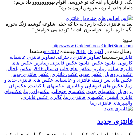
یکی از فانتزیام اینه که تو عروسی اقوام یهوووووووو داد بزنم :
داماد چقدر انتره ، عروس ازون بدتره”
بعد یه فانتزی دیگه دارم : یه جا که خیلی شلوغه گوشیم زنگ بخوره
بگم : آره ، آره ، حواستون باشه ؛ “زنده می خوامش”
منبع:
http://www.GoldenGooseOutletStore.com
ارسال شده در
اکتبر 18, 2016
نویسنده
ins2012
دسته‌ها
فانتزی
برچسب‌ها
تصاویر فانتزی دخترانه
,
تصاویر فانتزی عاشقانه
کارتونی
,
دانلود عکس
,
دانلود عکس فانتزی
,
زیباترین عکس های
فانتزی سال
,
زیباترین عکس های فانتزی سال 2016
,
عکس باحال
,
عکس پروفایل
,
عکس جدید
,
عکس فانتزی
,
عکس فانتزی جدید
,
عکس های پس زمینه فانتزی و عاشقانه
,
عکس های فانتزی جدید و
زیبا
,
عکس های فتوشاپی و فانتزی
,
عکسهای با کیفیت
,
عکسهای
پروفایل
,
عکسهای جدید
,
عکسهای جنجالی
,
عکسهای زیبا
,
عکسهای
فانتزی آتشین
,
عکسهای فانتزی زیبا
,
گالری عکس فانتزی
,
والپیپرهای فانتزی زیبا
فانتزی جدید
یکی از فانتزیام اینه که کنکور اول بشم بعد خبرنگارا بیان حمله کنن