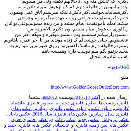
دکتری ک عاشق منه ولی تاحالابهم نگفته ولی من میدونم
بیاددنبالمومن درحالیکه دارم کم کم ازهوش میرم دادبزنه نه
دکترشمانبایدبخوابید،دکتر دکتر،تااینکه میرسیم اتاق عمل وهمون
خانم دکترمسئولیت جراحی رو ب عهده میگیره ومنوجراحی
میکنه.عملم باموفقیت انجام میشه و من زنده میمونم.وقتی تو اتاق
ریکاوری ب هوش میام میبینم اون دکتره بالاسرمه.من
دستمودرازمیکنم سمتشواونم دستمو میگیره و میگه دکتر من
عاشقتونم..خیلی خوشحالم ک زنده موندید من تا آخر عمرم باهاتونم
ومنم درحالیکه دارم ماسک اکسیژنو ازروی صورتم بر میدارم یه
لبخند بزنمو بگم منم دوست دارم وهمیشه باهم
باشیم.شادوخوشحال
منبع:
http://www.GoldenGooseOutletStore.com
ارسال شده در
اکتبر 18, 2016
نویسنده
ins2012
دسته‌ها
فانتزی
برچسب‌ها
تصاویر فانتزی دخترانه
,
تصاویر فانتزی عاشقانه
کارتونی
,
دانلود عکس
,
دانلود عکس فانتزی
,
زیباترین عکس های
فانتزی سال
,
زیباترین عکس های فانتزی سال 2016
,
عکس باحال
,
عکس پروفایل
,
عکس جدید
,
عکس فانتزی
,
عکس فانتزی جدید
,
عکس های پس زمینه فانتزی و عاشقانه
,
عکس های فانتزی جدید و
زیبا
,
عکس های فتوشاپی و فانتزی
,
عکسهای با کیفیت
,
عکسهای