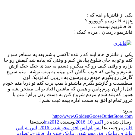
.
.
ﯾﮑﯽ ﺍﺯ ﻓﺎﻧﺘﺰﯾﺎﻡ ﺍﯾﻨﻪ ﮐﻪ :
عههه ﻓﺎﻧﺘﺰﯾﯿﯿﻢ ﮐﻮﻭﻭﻭﻭ ؟
ﺁﻗﺎ ﻓﺎﻧﺘﺰﯾﯿﻢ ﻧﯿﺴﺖ …
ﻓﺎﻧﺘﺰﯾﻤﻮ ﺩﺯﺩﯾﺪﻥ ، مردم کمک !
.
.
.
یکی از فانتزی هام اینه که راننده تاکسی باشم بعد یه مسافر سوار
کنم و تو یه جای شلوغ پیادش کنم و وقتی که پیاده شد کیفش رو جا
بزاره و وقتی کیف رو که میگیرم دستم یه صدای جیک جیک ازش
بشنوم و وقتی که خوب نگاش کنم ببینم یه بمب توشه ، منم سریع
گازش رو بگیرم خودم رو برسون به دریایی که نزدیک اون
منطقست و گازشو بگیرم ماشینو با بمب پرت کنم تو دریا منم خودم
قبل از اون بپرم پایین و همین که ماشین افتاد تو اب منفجر بشه و
همین که بلند شدم مردم شروع کنن به دست زدن برام ؛ منم با
غرور تمام تو افق به سمت اداره بیمه غیب بشم !
منبع:
http://www.GoldenGooseOutletStore.com
ارسال شده در
اکتبر 10, 2016
نویسنده
ins2012
دسته‌ها
فانتزی
برچسب‌ها
اس ام اس افق محو شدن 2016
,
اس ام اس
فانتزی
,
پیامک افق محو شدن
,
پیامک خنده دار فانتزی
,
تصاویر