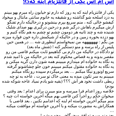
اس ام اس یکی‌ از فانتزیام اینه که95
یکی از فانتزیام اینه که یه روز که دارم تو خیابون راه میرم یهو ببینم
یه دزد اسلحه شو گذاشته رو شقیقه یه خانوم سانتی مانتال و میخواد
کیفشو خالی کنه ، منم سریع بپرم بینشونو و درحالیکه دارم تفنگو
ازش میگیرم باهاش درگیر شم و درحین درگیری یهو صدای شلیک
شنیده شه و چند ثانیه هر دومون چشم تو چشم به هم نگاه کنیم و
یهو دزده بخوره زمین و در حالیکه از شیکمش داره خون فواره میزنه
من بگم : نهههههههه من نمیخواستم اینطوری شه … در همین حین
پلیس از راه برسه و منو دستگیر کنه ! (شش ماه بعد)
تو دادگاه در حالیکه من دارم بی گناهیمو ثابت میکنم قاضی من رو
مقصر بدونه و به قصاص محکوم کنه بعد در حالیکه من نا امید شدم
یه نگاه به خانواده ام میندازم میبینم همه شون دارن گریه میکنن و
یه نگاه به خانواده مقتول میکنم میبینم خون جلو چشاشونو گرفته
سریع اونورو نیگا میکنم … بعد برمیگردم سپیده رو نگاه میکنم
میبینم یه سر تکون میده به معنی خاک تو سرت ، عآخه به تو چه
ربطی داشت نخود هر آش ؟؟؟ (بقیه شو یادم نمیاد عاخه شوکه شده
بودم)
خلاصه روز اعدام فرا میرسه و منو میبرن برای اعدام ؛ بعد وقتی
میخوان حکم رو اجرا کنن قاضی بهم میگه آخرین خواسته ات چیه ؟
منم میگم آخرین خواسته ام اینه که اعدامم نکنین ، بعد قاضی با
همکاراش یه مشورت میکنه و با آخرین خواسته ام موافقت میکنه
…
بعد منم میرم تو افق سحرگاهی محو میشم !