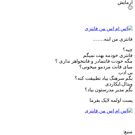
آزمایش
🙂
فانتزی من اینه…….
چیه؟
فانتزی خودمه بهت نمیگم
مگه خودت فانتمادر و فانتخواهر نداری ؟
میای فانت مردمو میخونی؟
بی ادب
بگم سرهنگ بیاد تطبیقت کنه؟
ویدال،ایکاردی
بگم مدیر مدرستون بیاد؟
پست اولمه لایک بفرما
منبع: