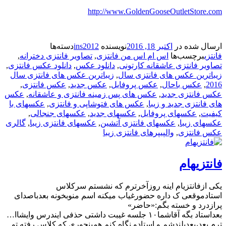
http://www.GoldenGooseOutletStore.com
ارسال شده در
اکتبر 18, 2016
نویسنده
ins2012
دسته‌ها
فانتزی
برچسب‌ها
اس ام اس من فانتزی
,
تصاویر فانتزی دخترانه
,
تصاویر فانتزی عاشقانه کارتونی
,
دانلود عکس
,
دانلود عکس فانتزی
,
زیباترین عکس های فانتزی سال
,
زیباترین عکس های فانتزی سال
2016
,
عکس باحال
,
عکس پروفایل
,
عکس جدید
,
عکس فانتزی
,
عکس فانتزی جدید
,
عکس های پس زمینه فانتزی و عاشقانه
,
عکس
های فانتزی جدید و زیبا
,
عکس های فتوشاپی و فانتزی
,
عکسهای با
کیفیت
,
عکسهای پروفایل
,
عکسهای جدید
,
عکسهای جنجالی
,
عکسهای زیبا
,
عکسهای فانتزی آتشین
,
عکسهای فانتزی زیبا
,
گالری
عکس فانتزی
,
والپیپرهای فانتزی زیبا
فانتزیهام
یکی ازفانتزیام اینه روزآخرترم که نشستم سرکلاس
استادموقعی ک داره حضورغیاب میکنه اسم منوبخونه بعدباصدای
پرازدرد و خسته بگم:«حاضر»
بعداستاد بگه آقاشما۱۰ جلسه غیبت داشتی حذفی ایندرس وایشاا…
ترم بعد،بعدبلندشم و استادو نگاه کنم همینجوری که کلاس رفته تو