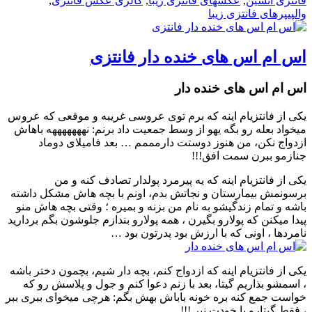
فانتزی آتشین
,
عکسهای فانتزی زیبا
,
گالری عکس فانتزی
,
والپیپرهای فانتزی زیبا
اس ام اس های خنده دار فانتزی
اس ام اس های خنده دار
یکی از فانتزیام اینه که برم توی عروسی غریبه و موقعی که عروس
میخواد بعله رو بگه یهو از وسط جمعیت داد برنم: نهههههههه باهاش
ازدواج نکن، من هنوز دوستت دارمممم … بعد فامیلای دوماد
جنازمو ببرن سمت افق!!!
یکی از فانتزیام اینه که یه پیرمرد پولدار تصادف کنه و من
برسونمش بیمارستان و نجاتش بدم، اونم با بچه هاش مشکل داشته
باشه و تمام زندگیشو به نام من بزنه و بمیره ؛ وقتی بچه هاش منو
پیدا میکنن که پولارو بگیرن ، همه پولارو بندازم جلوشون بگم بردارید
نامردها ، اونی که با ارزش بود پدرتون بود …
یکی از فانتزیام اینه که ازدواج کنم، بچه دار شیم، بچمون دختر باشه
، اسمشو بذاریم گیتا، بعد با زنم دعوا کنم و جول و پلاسش رو که
خواست جمع کنه بره خونه باباش بهش بگم: هرچی میخوای ببری ببر
، فقط گیتارو با خودت نبر !!!