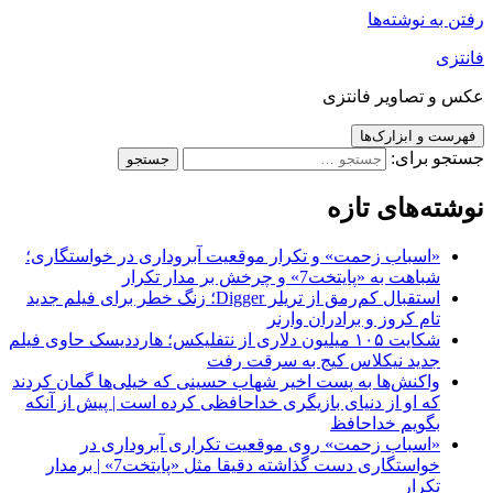
رفتن به نوشته‌ها
فانتزی
عکس و تصاویر فانتزی
فهرست و ابزارک‌ها
جستجو برای:
نوشته‌های تازه
«اسباب زحمت» و تکرار موقعیت آبروداری در خواستگاری؛
شباهت به «پایتخت7» و چرخش بر مدار تکرار
استقبال کم‌رمق از تریلر Digger؛ زنگ خطر برای فیلم جدید
تام کروز و برادران وارنر
شکایت ۱۰۵ میلیون دلاری از نتفلیکس؛ هارددیسک حاوی فیلم
جدید نیکلاس کیج به سرقت رفت
واکنش‌ها به پست اخیر شهاب حسینی که خیلی‌ها گمان کردند
که او از دنیای بازیگری خداحافظی کرده است | پیش از آنکه
بگویم خداحافظ
«اسباب زحمت» روی موقعیت تکراری آبروداری در
خواستگاری دست گذاشته دقیقا مثل «پایتخت7» | برمدار
تکرار