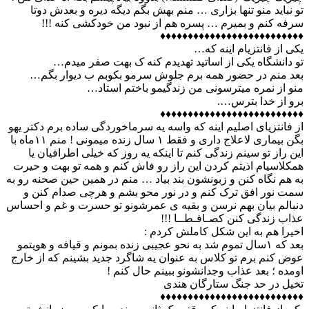
ﺗﻮ ﻧﺒﺎﯾﺪ ﻣﻨﻮ ﺗﻨﻬﺎ ﺑﺰﺍﺭﯼ … ﻣﻨﻢ ﺑﻬﺶ ﺑﮕﻢ ﺩﯾﮕﻪ ﺩﯾﺮﻩ و بعدش ﺩﻭﺗﺎ
ﺳﺮﻓﻪ ﮐﻨﻢ و ﺑﻤﯿﺮﻡ … پسره ﻫﻢ ﺍﺯ ﻧﺒﻮﺩ ﻣﻦ ﺧﻮﺩﮐﺸﯽ ﮐﻨﻪ !!!
♦♦♦♦♦♦♦♦♦♦♦♦♦♦♦♦♦♦♦♦♦♦♦♦♦♦
یکی از فانتزیام اینه که…
تو دانشگاه یکی از اساتید تهدیدم کنه ک بهت صفر میدم…
بعد منم در حضور همه برم جلوش سرمو بکوبم ب دیوار بگم…
منو از نمره میترسونی من زندگیمو باختم استاد…
برو از خدا بترس….
♦♦♦♦♦♦♦♦♦♦♦♦♦♦♦♦♦♦♦♦♦♦♦♦♦♦
از فانتزیای اصلیم اینه که واسه یه سرماخوردگی ساده برم دکتر یهو
بگن بیماری لاعلاج داری و فقط ۱ سال زنده میمونی ! منم ۱۱ماه با
این راز تو سینم زندگی کنم تا اینکه یه روز که خیلی اطرافیان یا
همکلاسیام اذیتم کردن این راز رو فاش کنم و همه تو بهت و حیرت
به هم نگاه کنن و زبونشون بند بیاد … منم در همین حین صحنه رو به
سمت نور افق ترک کنم و در نور محو بشم و هرچی صدام کنن و
دنبالم بیان بهم نرسن و بقیه ی عمرشونو تو حسرت و غم و احساس
عذاب زندگی کنن کصـافـطــا !!!
اخیرا هم به این شکل کاملش کردم :
بعد که ۱سال تموم شد به نحو عجیبی زنده بمونم و قیافه و هویتمو
عوض کنم برم تو کلاس به عنوان یه شاگرد جدید بشینم که از خارج
اومده ؛ بعد عذاب وجدانشونو ببینم حال کنم !
تخیل در حد جنگ ستارگان هندی
♦♦♦♦♦♦♦♦♦♦♦♦♦♦♦♦♦♦♦♦♦♦♦♦♦♦