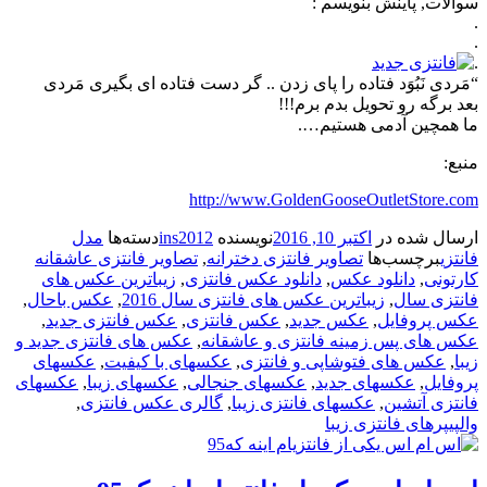
سوالات, پاینش بنویسم :
.
.
.
“مَردی نَبُوَد فتاده را پای زدن .. گر دست فتاده ای بگيری مَردی
بعد برگه رو تحویل بدم برم!!!
ما همچین آدمی هستیم….
منبع:
http://www.GoldenGooseOutletStore.com
ارسال شده در
اکتبر 10, 2016
نویسنده
ins2012
دسته‌ها
مدل
فانتزی
برچسب‌ها
تصاویر فانتزی دخترانه
,
تصاویر فانتزی عاشقانه
کارتونی
,
دانلود عکس
,
دانلود عکس فانتزی
,
زیباترین عکس های
فانتزی سال
,
زیباترین عکس های فانتزی سال 2016
,
عکس باحال
,
عکس پروفایل
,
عکس جدید
,
عکس فانتزی
,
عکس فانتزی جدید
,
عکس های پس زمینه فانتزی و عاشقانه
,
عکس های فانتزی جدید و
زیبا
,
عکس های فتوشاپی و فانتزی
,
عکسهای با کیفیت
,
عکسهای
پروفایل
,
عکسهای جدید
,
عکسهای جنجالی
,
عکسهای زیبا
,
عکسهای
فانتزی آتشین
,
عکسهای فانتزی زیبا
,
گالری عکس فانتزی
,
والپیپرهای فانتزی زیبا