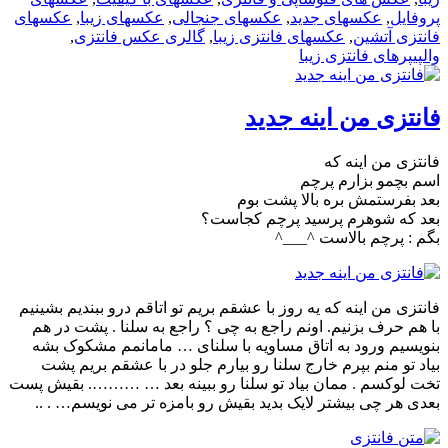
پروفایل
,
عکسهای جدید
,
عکسهای جنجالی
,
عکسهای زیبا
,
عکسهای
فانتزی آتشین
,
عکسهای فانتزی زیبا
,
گالری عکس فانتزی
,
والپیپرهای فانتزی زیبا
فانتزی من اینه جدید
فانتزی من اینه که
اسم بچمو بزارم پرچم
بعد بفرستمش بره بالا پشت بوم
بعد که شوهرم پرسید پرچم کجاست؟
بگم : پرچم بالاست ^___^
فانتزی من اینه که یه روز با عشقم بریم تو اتاقم درو ببندیم بشینیم
با هم حرف بزنیم. اونم راجع به چی ؟ راجع به سلنا . پشت در هم
بنویسیم ورود به اتاق مساویه با سلنای … مامانمم مشکوک بشه
بیاد تو منم بپرم خارج سلنا رو بیارم جلو در با عشقم بریم پشت
تخت لوکسم . ممان بیاد تو سلنا رو ببینه بعد … ………. بقیش پست
بعدی هر چی بیشتر لایک بدید بقیش رو بامزه تر می نویسم… . ..