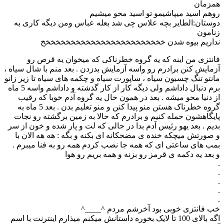
همزمان
روهم اسید میپاشیمو تو اسید محو میشیم
دوستان:الطایر بچه علاس چی شد بعله عباس ومن دیگه کاری به
زنامون
نداریم بیوه شدن خخخخخخخخخخخخخخخخخخخخخخخخخ
فانتزی من اینه که یه گروه خطرناکی که میخوان یه قرص رو
آزمایش کنن برادرم رو واسه آزمایش بدزدن . بعد منم با شال سیاه ،
مانتو تنگ چسبون سیاه ، ساپورت سیاه و چکمه های سیاه تا زیر زانو
برم دنبال داداشم ولی دیگه کار از کار گذشته و داداشم واسه 5 ماه
از دنیا محو میشه . بعد در همون حال یه گروه آدم خوبا که رقیب
گروه خطرناک هستن منو پیدا کنن و منو تعلیم بدن . بعد 5 ماه به
پایگاهشون حمله کنیم و برادرم که حالا به زمین برگشته رو نجات
بدیم . بعد یهو رئیس آدم بدا در حالی که لت و پار شده و خون از سر
و صورتش میچکه خنده ی مضحکانه ای بکنه و بگه : هه هه الان با
بمب های ساعتی ای که همه جا نصب کردم همه رو به فنا میبرم .
و بعد یه دکمه ی قرمز رو بزنه و همه بریم رو هوا
.
.
.
.
.
خب فانتزی خوبی بود آخرشم مردم ^____^
اگه بالای 100 تا لایک بخوره داستانش میکنم میذارم اینترنت با اسم