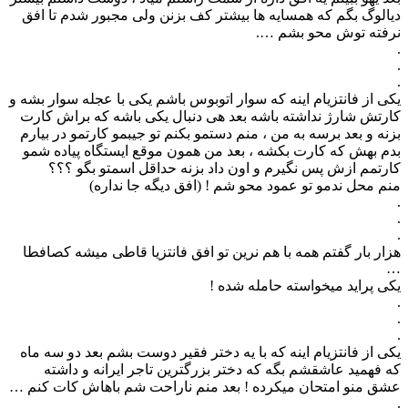
دیالوگ بگم که همسایه ها بیشتر کف بزنن ولی مجبور شدم تا افق
نرفته توش محو بشم ….
.
.
.
یکی از فانتزیام اینه که سوار اتوبوس باشم یکی با عجله سوار بشه و
کارتش شارژ نداشته باشه بعد هی دنبال یکی باشه که براش کارت
بزنه و بعد برسه به من ، منم دستمو بکنم تو جیبمو کارتمو در بیارم
بدم بهش که کارت بکشه ، بعد من همون موقع ایستگاه پیاده شمو
کارتمم ازش پس نگیرم و اون داد بزنه حداقل اسمتو بگو ؟؟؟
منم محل ندمو تو عمود محو شم ! (افق دیگه جا نداره)
.
.
.
هزار بار گفتم همه با هم نرین تو افق فانتزیا قاطی میشه کصافطا
…
یکی پراید میخواسته حامله شده !
.
.
.
یکی از فانتزیام اینه که با یه دختر فقیر دوست بشم بعد دو سه ماه
که فهمید عاشقشم بگه که دختر بزرگترین تاجر ایرانه و داشته
عشق منو امتحان میکرده ! بعد منم ناراحت شم باهاش کات کنم …
.