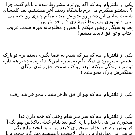
یکی از فانتزیام اینه که اگه این ترم مشروط شدم و بابام گفت چرا
؟ دستشو میگیرم می برم دانشگاه ردیف آخر میشینیم. بعد کلیپسای
شصت سانتی این دخترارو نشونش میدم میگم چیزی رو تخته می
بینی ؟ تو بودی مشروط نمیشدی ؟ از خدا بترس !
بعد یه سیگار روشن میکنم با بغض و مظلومانه میرم سمت غروب
آفتاب و تو افق ناپدید میشم !
.
.
.
یکی از فانتزیام اینه که ﭘﯿﺮ ﮐﻪ ﺷﺪﻡ ﯾﻪ ﻋﺼﺎ ﺑﮕﯿﺮﻡ ﺩﺳﺘﻢ ﺑﺮﻡ ﺗﻮ ﭘﺎﺭﮎ
ﺑﺸﯿﻨﻢ ﺑﻪ ﭘﯿﺮﻣﺮﺩﺍﯼ ﺩﯾﮕﻪ ﺑﮕﻢ ﯾﻪ ﭘﺴﺮﻡ ﺁﻣﺮﯾﮑﺎ ﺩﮐﺘﺮﻩ یه ﺩﺧﺘﺮ ﻫﻢ ﺩﺍﺭﻡ
ﺗﻮ ﺳﻮﺋﺪ ﺯﻧﺪﮔﯽ ﻣﯿﮑﻨﻪ ! بعد رو کنم سمت افق و توی برگای
سنگفرش پارک محو بشم !
.
.
.
ﯾﮑﯽ ﺍﺯ ﻓﺎﻧﺘﺰﯾﺎﻡ ﺍﯾﻨﻪ ﮐﻪ ﯾﻬﻮ ﺍﺯ ﺍﻓﻖ ﻇﺎﻫﺮ ﺑﺸﻢ ، ﻣﺤﻮ ﺧﺰ ﺷﺪ رفت !
.
.
.
یکی از فانتزیام اینه که سر میز شام وختی که همه دارن غذا
میخورن من هی با غذام بازی کنم بعد بابام خَعلی باکلاس بهم بگه آ
قربونش برم چرا غذاتو نمیخوری ؟ بعد من با یه لبخند ملیح بگم
مرسی پدر میل ندارم … ولی لامصب یا همیشه مِث گاو میخورم یا