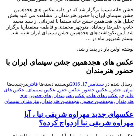
نه سینما برگزار شد که در ادامه عکس های هجدهمین
نمای ایران با حضور هنرمندان را مشاهده می کنید بخش
های هجدهمین جشن خانه سینما با قدردانی از سید محمد
علیرضا رضاداد، منوچهر محمدی و فاطمه معتمدآریا برگزار
ین نکوداشت‌های هجدهمین جشن سینمای ایران شنبه شب
شهریور ماه در …
ولین بار در پدیدار شد.
های هجدهمین جشن سینمای ایران با
 هنرمندان
شده در
سپتامبر 17, 2016
نویسنده
دسته‌ها
فانتزی
برچسب‌ها
شن
,
عکس حضور
,
عکس خفن
,
عکس سینمای
,
عکس های
,
عکس های هات
,
عکس هنرمندان
,
های حضور
,
های
ان
,
هجدهمین حضور
,
هجدهمین هنرمندان
,
هنرمندان سینمای
ای جدید مهراوه شریفی نیا ، آیا
وه شریفی نیا ازدواج کرده؟
جدید مهراوه شریفی نیا ، آیا مهراوه شریفی نیا ازدواج