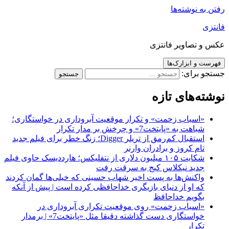
 نوشته‌ها
تصاویر فانتزی
و ابزارک‌ها
برای:
‌های تازه
اسباب زحمت» و تکرار موقعیت آبروداری در خواستگاری؛
باهت به «پایتخت7» و چرخش بر مدار تکرار
استقبال کم‌رمق از تریلر Digger؛ زنگ خطر برای فیلم جدید
ام کروز و برادران وارنر
شکایت ۱۰۵ میلیون دلاری از نتفلیکس؛ هارددیسک حاوی فیلم
دید نیکلاس کیج به سرقت رفت
اکنش‌ها به پست اخیر شهاب حسینی که خیلی‌ها گمان کردند
ه او از دنیای بازیگری خداحافظی کرده است | پیش از آنکه
گویم خداحافظ
اسباب زحمت» روی موقعیت تکراری آبروداری در
خواستگاری دست گذاشته دقیقا مثل «پایتخت7» | برمدار
کرار