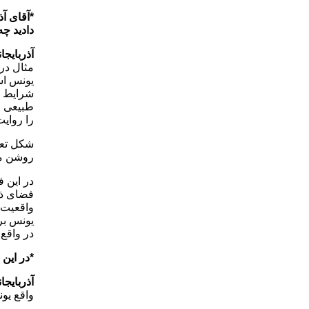
*آقای آذ
دادید چه
آذربایجا
مثال در
یونس اس
شرایط ام
طبیعی اس
را روایت
شکل تعر
روشن می 
در این ف
فضای ذه
واقعیت ر
یونس بر
در واقع 
*در این
آذربایجا
واقع یو