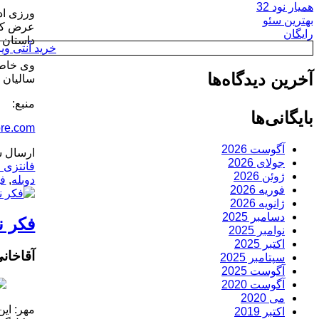
همیار نود 32
ورزی اد
بهترین سئو
رایگان
داستان 
خرید آنتی ویروس y
وی خاطر
آخرین دیدگاه‌ها
سالیان ب
منبع:
بایگانی‌ها
ore.com
آگوست 2026
ارسال ش
جولای 2026
فانتزی 
ژوئن 2026
دوبله
,
فی
فوریه 2026
ژانویه 2026
دسامبر 2025
فکر نمی‎کردم که روزی نقش جانبا
نوامبر 2025
اکتبر 2025
آقاخانی: فکر نمی‎کردم
سپتامبر 2025
آگوست 2025
آگوست 2020
می 2020
مهر: ای
اکتبر 2019