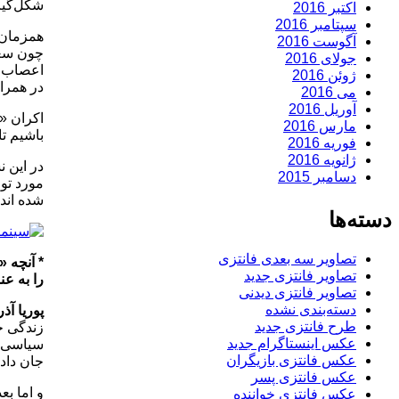
شکل‌گیر
اکتبر 2016
سپتامبر 2016
همزمان ب
آگوست 2016
چون سعید
جولای 2016
اعصاب و
ژوئن 2016
در همرا
می 2016
آوریل 2016
اکران «ا
مارس 2016
باشیم تا
فوریه 2016
ژانویه 2016
در این 
دسامبر 2015
مورد تو
شده اند 
دسته‌ها
تصاویر سه بعدی فانتزی
* آنچه «
تصاویر فانتزی جدید
را به عن
تصاویر فانتزی دیدنی
دسته‌بندی نشده
پوریا آذر
طرح فانتزی جدید
زندگی خو
عکس اینستاگرام جدید
سیاسی دا
عکس فانتزی بازیگران
جان دادن
عکس فانتزی پسر
و اما ب
عکس فانتزی خواننده