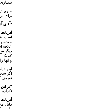
بسیاری ا
من پیش 
برای من 
*آقای آذ
آذربایجا
مقدس را 
دیگر سرا
و آنها ر
این خیل
اگر شخص
تعریف ک
*در این
تکرارها
آذربایجا
دلیل مخ
دارد و ا