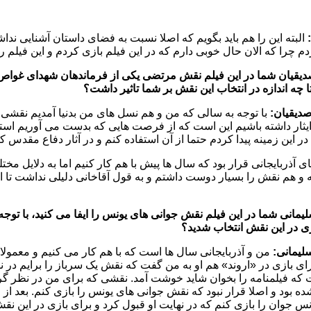
:
البته این را هم باید بگویم که اصلا نسبت به فضای داستان آشنایی ند
م چرا که الان حال خوبی دارم که در این فیلم بازی کردم و این فیلم را
دیقیان شما در این فیلم نقش مرتضی یکی از فرماندهان شهدای غواص ر
 چه اندازه در انتخاب این نقش بر شما تاثیر داشت؟
صدیقیان:
با توجه به سالی که من و هم نسل های من بدنیا آمدیم نقشی د
یثار داشته باشیم این است که از فرصت هایی که بدست می آوریم استف
 این زمینه پیدا کردم حتما از آن استفاده کنم و در آثار دفاع مقدس ک
ی آذربایجانی قرار بود که سال ها پیش با هم کار کنیم اما به دلایل مختل
 و هم نقش را بسیار دوست داشتم و به قول آقاخانی دلیلی نداشت تا ا
یمانی شما در این فیلم نقش جوانی های یونس را ایفا می کنید، با توجه ب
زی در این نقش انتخاب شدید؟
یمانی:
من و آذربایجانی سال ها است که با هم کار می کنیم و معمولا 
ای بازی در «اروند» هم او به من گفت که نقش یک سرباز را برایم در ن
که فیلمنامه را بخوان شاید خوشت آمد. نقشی که برای من در نظر گر
ه بود و اصلا قرار نبود که نقش جوانی های یونس را بازی کنم. بعد از 
 جوان را بازی کنم که در نهایت او قبول کرد و برای بازی در این نق