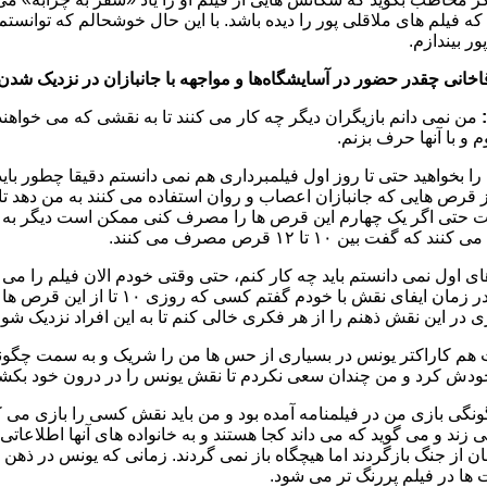
ه فیلم های ملاقلی پور را دیده باشد. با این حال خوشحالم که توانستم 
ور بیندازم.
قاخانی چقدر حضور در آسایشگاه‌ها و مواجهه با جانبازان در نزدیک شد
من نمی دانم بازیگران دیگر چه کار می کنند تا به نقشی که می خواهند،
 و با آنها حرف بزنم.
 بخواهید حتی تا روز اول فیلمبرداری هم نمی دانستم دقیقا چطور باید
ز قرص هایی که جانبازان اعصاب و روان استفاده می کنند به من دهد تا 
 حتی اگر یک چهارم این قرص ها را مصرف کنی ممکن است دیگر به ش
که گفت بین ۱۰ تا ۱۲ قرص مصرف می کنند.
ای اول نمی دانستم باید چه کار کنم، حتی وقتی خودم الان فیلم را م
نیستم. در زمان ایفای نقش با
ی در این نقش ذهنم را از هر فکری خالی کنم تا به این افراد نزدیک شوم
ت هم کاراکتر یونس در بسیاری از حس ها من را شریک و به سمت چگونگی
ودش کرد و من چندان سعی نکردم تا نقش یونس را در درون خود بکشا
ونگی بازی من در فیلمنامه آمده بود و من باید نقش کسی را بازی می 
ند و می گوید که می داند کجا هستند و به خانواده های آنها اطلاعات
ن از جنگ بازگردند اما هیچگاه باز نمی گردند. زمانی که یونس در ذ
ا در فیلم پررنگ تر می شود.