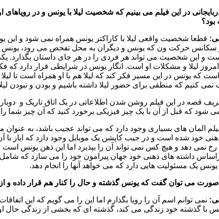
ربایجانی در این فیلم می بینیم که شخصیت لیلا با یونس و در رویاهای ا
 بود؟
نی:
قطعا شخصیت واقعی لیلا با کاراکتر یونس همراه نمی شود و این 
 سکانس حرکت ون که یونس و دیگران به محل تفحص می رود، یونس در ذه
ت و این شخصیت می تواند هر فردی را در هر جای داستان بگذارد. یکی 
روز لیلا و مشکلات او است. انگار یونس در شرایطی قرار دارد که فکر می ک
ت که یونس در این مسیر فکر کند که لیلا هم با او همراه است تا لیلا 
 نمی کنیم که منطقی برای حضور لیلا داشته باشیم و بودن و نبودن لی
یف قصه در این فیلم روشن شدن اطلاعاتی در یک اتاق تاریک و دوباره
شود که قبل از آن با یک چیز فیزیکی برخورد کنید که آن چیز شما را یاد
یلم المان های بسیاری وجود دارد که می تواند عجیب باشد، به عنوان م
نی خود شده است و در جیب کاپشن یک موبایل وجود دارد که ایاز با آن 
خ نمی دهد و هیچ کس نمی تواند آن را بپذیرد اما این ذهن یونس است و
اساس داشته های ذهنی خود جهان پیرامون خود را می سازد که شامل لیل
یونس یک مسئولیت هایی دارد که می خواهد آنها را انجام دهد.
 صورت می توان گفت که یونس گذشته و حال را کنار هم قرار داده و از
نی:
نمی توانم اسم آن را رویا بگذارم اما این را می گویم که این اتفاق
نس با گذشته خود زندگی می کند، گذشته ای که بخشی از زندگی حال ا