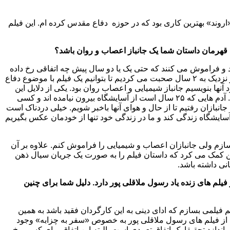
روند» بهترین کاری بود که در حوزه دفاع مقدس کرده ام. این فیلم
ا قهرمان داستان شما یک جانباز اعصاب و روان باشد؟
و فراموش می کنند که حتی یک یا دو سال پیش چه اتفاقی رخ داده
است. قبل از اینکه بخواهم این قصه را بنویسم با آقای داوری تهیه کننده این کار نزدیک به ۲ سال صحبت می کردیم تا بتوانیم یک فیلم با موضوع دفاع
ها بنویسیم جانباز شیمیایی و اعصاب روان بود. یکی از دلایل این
علاقه این بود که این روزها کمتر از حال و روز آدم هایی از این دست خبر داریم. آدم هایی که ۲۵ سال است از آسایشگاه بیرون نیامده اند و کسی
انبازان رفتیم تا از حال و هوای آنها باخبر شویم. خیلی دردناک است
د را در آسایشگاه زندگی کند و ما در زندگی خود تنها از خودمان عکس بگیریم
زم ولی جانبازان اعصاب و شیمیایی را فراموش کنم. علاوه بر آن
ن کمک می کرد که داستان فیلم را به صورت یک جریان سیال ذهن
ی داشته باشد.
لم های زنده یاد رسول ملاقلی پور دارد. دلیل شما برای چنین
فیلمی بسازم که ادای دینی به این کارگردان فقید باشد به همین
 از فیلم های رسول ملاقلی پور به خصوص «سفر به چزابه» وجود
اندازد تحقیقا یک اتفاق تعمدی است. البته این اتفاق برای کسی رخ