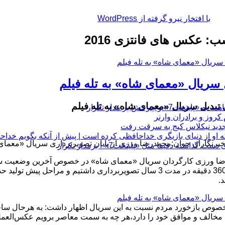
با افتخار نیرو گرفته از WordPress
: عکس های فانتزی 2016
 سریال «معمای شاه» به تله فیلم
 تبدیل سریال «معمای شاه» به تله فیلم
چرخش بر مدار تکرار
 او از دنیای بازیگری خداحافظی کرده است | پیش از آنکه بگویم خداح
رنگاران جوان:محمدرضا ورزی از پایان تصویربرداری سریال «معمای شاه» تا 30 روز آیند
 دقیقا مثل «پایتخت7» | برمدار تکرار
حدود 3600 دقیقه در مدت 3 سال تصویربرداری داشتیم و مرا
.
صوص بازخورد مردم نسبت به این سریال اظهار داشت: به هرحال ساخ
مخالف و موافق خود را دارد،هر چه به سمت معاصر برویم عکس‌العمل