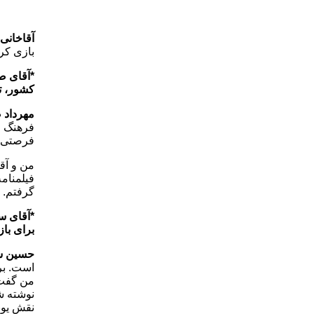
آقاخانی
بازی کرد
*آقای ص
کشور، تا
مهرداد 
فرهنگ ا
فرصتی در
من و آقا
فیلمنامه
گرفتم.
*آقای سل
برای با
حسین سل
است. بر
من گفت 
نوشته شد
نقش یونس