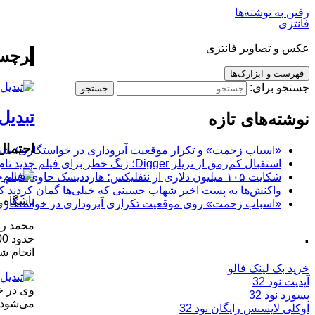
رفتن به نوشته‌ها
فانتزی
عکس و تصاویر فانتزی
برچسب
فهرست و ابزارک‌ها
جستجو برای:
تبدیل
نوشته‌های تازه
احتمال
«اسباب زحمت» و تکرار موقعیت آبروداری در خواستگاری؛ شباهت به «پایتخت7» و 
استقبال کم‌رمق از تریلر Digger؛ زنگ خطر برای فیلم جدید تام کروز و برادران وارنر
شکایت ۱۰۵ میلیون دلاری از نتفلیکس؛ هارددیسک حاوی فیلم جدید نیکلاس کیج به سرقت رفت
واکنش‌ها به پست اخیر شهاب حسینی که خیلی‌ها گمان کردند که
باشگاه خب
«اسباب زحمت» روی موقعیت تکراری آبروداری در خواستگاری دست گذاشته
.
انجام شد
خرید بک لینک فالو
آپدیت نود 32
وی در خ
پسورد نود 32
می‌شود 
اوکلی لایسنس رایگان نود 32