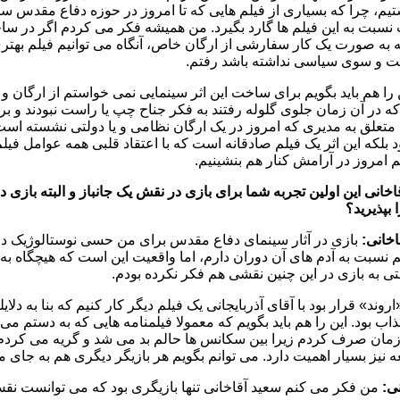
یم، چرا که بسیاری از فیلم هایی که تا امروز در حوزه دفاع مقدس ساخ
سبت به این فیلم ها گارد بگیرد. من همیشه فکر می کردم اگر در ساخ
ه به صورت یک کار سفارشی از ارگان خاص، آنگاه می توانیم فیلم بهتر
 و سوی سیاسی نداشته باشد رفتم.
ن را هم باید بگویم برای ساخت این اثر سینمایی نمی خواستم از ارگان و ی
ه در آن زمان جلوی گلوله رفتند به فکر جناح چپ یا راست نبودند و برای
متعلق به مدیری که امروز در یک ارگان نظامی و یا دولتی نشسته است 
بلکه این اثر یک فیلم صادقانه است که با اعتقاد قلبی همه عوامل فیل
یم امروز در آرامش کنار هم بنشینیم.
اخانی این اولین تجربه شما برای بازی در نقش یک جانباز و البته بازی
بپذیرید؟
اخانی:
بازی در آثار سینمای دفاع مقدس برای من حسی نوستالوژیک دارد
 نسبت به آدم های آن دوران دارم، اما واقعیت این است که هیچگاه ب
ی به بازی در این چنین نقشی هم فکر نکرده بودم.
اروند» قرار بود با آقای آذربایجانی یک فیلم دیگر کار کنیم که بنا به دلا
اب بود. این را هم باید بگویم که معمولا فیلمنامه هایی که به دستم م
ان صرف کردم زیرا بین سکانس ها حالم بد می شد و گریه می کردم. از
ه نیز بسیار اهمیت دارد. می توانم بگویم هر بازیگر دیگری هم به جای من 
نی:
من فکر می کنم سعید آقاخانی تنها بازیگری بود که می توانست نقش