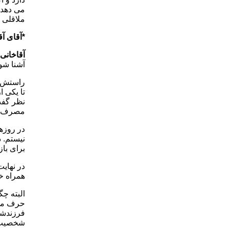
می دهد ک
ملاقلی پ
*آقای آ
آقاخانی:
آشنا شوم
راستش را
تا یکی ا
نظر گفت
مصرف می کنند 
در روزه
برای باز
در نهای
همراه خ
البته چگ
حرف می ز
فرزندشا
شخصیت ه