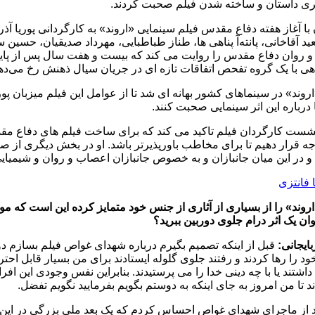
ی داستان و ساخته شدن فیلم صحبت کردند.
ا آغاز هفته دفاع مقدس فیلم سینمایی «اروند» به کارگردانی پوریا آذ
 آقاخانی، پانته‌آ پناهی ها، طناز طباطبایی، مهرداد صدیقیان، حسین س
 روان دفاع مقدس را روایت می کند که بیست و هفت سال پس از پایان
هی با یک گروه تفحص اتفاقات تازه ای در جریان سیال ذهنش رخ می‌ده
روند» در سینماهای کشور بهانه ای شد تا از عوامل این فیلم میزبان پو
 درباره این اثر سینمایی صحبت کنند.
نشست کارگردان فیلم تاکید می کند که برای ساخت فیلم های دفاع مقد
جه قرار دهیم تا برای مخاطب باورپذیرتر باشد. او در بخش دیگری از 
و در این میان جانبازان و به خصوص جانبازان اعصاب و روان و شیمیایی 
اروند» را از بسیاری از آثاری از جنس خود متمایز کرده این است که م
وان یک اثر درام جلوی دوربین ببرید؟
بایجانی:
قبل از اینکه تصمیم بگیرم درباره شهدای غواص فیلم بسازم د
د را رها کردند و رفتند جلوی گلوله ایستادند برای من بسیار قابل احترا
شتند یا با چه دینی خدا را می پرستیدند. بنابراین نفس وجودی این افر
د تا من امروز به جای اینکه به دوستم بگویم بفرمایید نگویم تفضل.
عد از ماجرای شهدای غواص احساس کردم که یک بعد ملی بزرگی در این و