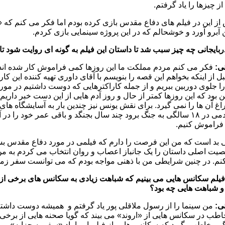
ز چیزها را یاد گرفتم.
از این در فیلم های دفاع مقدس بازی کرده بودم اما فکر می کنم که «ا
آبرو آورد و خوشحالم که در این پروژه سینمایی بازی کردم.
ربایجانی چه چیز سبب شد تا داستان این فیلم به گونه ای روایت شود ت
نی:
فکر می کنم مردم مملکت ما این روزها کمی فراموش کار شده اند 
جلوی دوربین ببریم و از جمله کاراکترهایی که دوست داشتیم در مورد آن
غ آن ها را نمی گیرد. برای نقش یونس نیز چندین بار به آسایشگاه های ج
که یک آدمی در ۱۸ سالگی به جنگ برود چند سال بجنگد و باقی عمر خو
ا فراموش کنیم.
ی بد است که من این فرصت را دارم که فیلمی در مورد دفاع مقدس بسا
یت اصلی داستان را یک جانباز اعصاب و روان انتخاب می کردم به م
نم. در چنین شرایطی من با ذهنی مواجه بودم که می توانست سفر زمان
 فیلم سکانس هایی می بینیم که شباهت زیادی به سکانس های برخی از فی
 و شباهت هایی چه بود؟
نی:
من سینما را از رسول ملاقلی پور یاد گرفتم و همیشه دوست داشتم 
اطب در سکانس هایی از «اروند» می بیند که گویا صحنه هایی از برخی
گر مخاطب بگوید که سکانس هایی از فیلم او را یاد «سفر به چزابه» می 