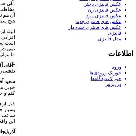
ملی هست
عکس فانتزی دختر
مخاطب ن
عکس فانتزی زن
آن هم ن
عکس فانتزی مرد
هیچ سمت
عکس های فانتزی جدید
عکس های فانتزی خنده دار
البته ای
فانتزی
افرادی ک
مدل فانتزی
است نه 
نمی شود 
اطلاعات
ما بتوان
*آقای آق
ورود
نقشی را 
خوراک ورودی‌ها
خوراک دیدگاه‌ها
سعید آق
وردپرس
خوبی هم
کنم و حت
قبل از «
بسیار جذ
ساعت زم
این واقع
آذربایجا