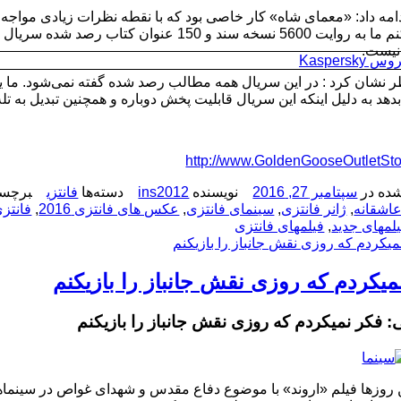
امه داد: «معمای شاه» کار خاصی بود که با نقطه نظرات زیادی مواجه 
عرض کنم ما به روایت 5600 نسخه سند و 150 عن
نیست.
Kaspersk
 نشان کرد : در این سریال همه مطالب رصد شده گفته نمی‌شود. ما یک
دهد به دلیل اینکه این سریال قابلیت پخش دوباره و همچنین تبدیل به تله
http://www.GoldenGooseOutletSt
ده در
سپتامبر 27, 2016
نویسنده
ins2012
دسته‌ها
فانتزی
برچسب
عاشقانه
,
ژانر فانتزی
,
سینمای فانتزی
,
عکس های فانتزی 2016
,
فانتز
لمهای جدید
,
فیلمهای فانتزی
ز را بازی‎کنم
 که روزی نقش جانباز را بازی‎کنم
ن روزها فیلم «اروند» با موضوع دفاع مقدس و شهدای غواص در سینماها 