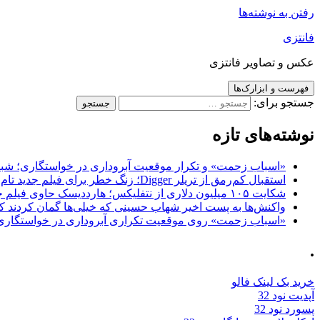
رفتن به نوشته‌ها
فانتزی
عکس و تصاویر فانتزی
فهرست و ابزارک‌ها
جستجو برای:
نوشته‌های تازه
«اسباب زحمت» و تکرار موقعیت آبروداری در خواستگاری؛ شباهت به «پایتخت7» و 
استقبال کم‌رمق از تریلر Digger؛ زنگ خطر برای فیلم جدید تام کروز و برادران وارنر
شکایت ۱۰۵ میلیون دلاری از نتفلیکس؛ هارددیسک حاوی فیلم جدید نیکلاس کیج به سرقت رفت
واکنش‌ها به پست اخیر شهاب حسینی که خیلی‌ها گمان کردند که
«اسباب زحمت» روی موقعیت تکراری آبروداری در خواستگاری دست گذاشته 
.
خرید بک لینک فالو
آپدیت نود 32
پسورد نود 32