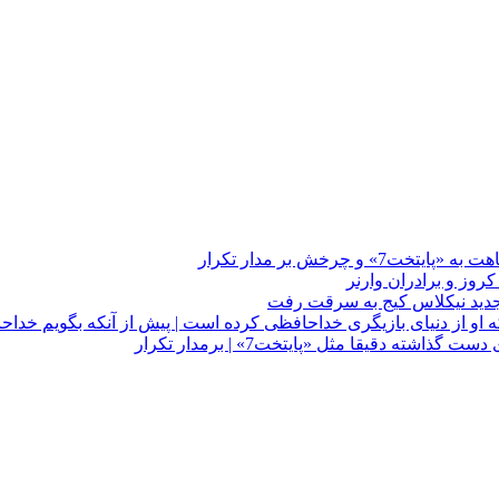
چرخش بر مدار تکرار
 او از دنیای بازیگری خداحافظی کرده است | پیش از آنکه بگویم خداح
دقیقا مثل «پایتخت7» | برمدار تکرار