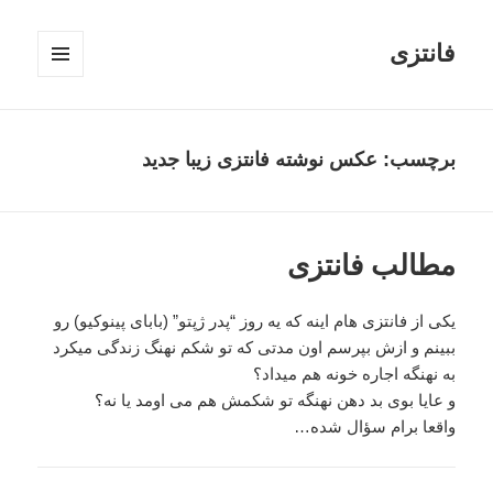
فانتزی
فهرست
و
ابزارک‌ها
برچسب: عکس نوشته فانتزی زیبا جدید
مطالب فانتزی
یکی از فانتزی هام اینه که یه روز “پدر ژپتو‏”‏ (بابای پینوکیو‏)‏ رو
ببینم و ازش بپرسم اون مدتی که تو شکم نهنگ زندگی میکرد
به نهنگه اجاره خونه هم میداد؟‏
و عایا بوی بد دهن نهنگه تو شکمش هم می اومد یا نه؟‏‏
واقعا برام سؤال شده…