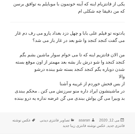
یکی از فانتزیام اینه که آینه خونمون با موبایلم به توافق برسن
که من دقیقا چه شکلی ام
یادتونه تو فیلم علی بابا و چهل دزد بغداد یارو می رف دم غار
می گفت کنجد کنجد وا شو بعد در غار باز می شد؟
من الان فانتزیم اینه که تا می خوام سوار ماشین بشم بگم
کنجد کنجد وا شو درش باز بشه بعد مهمتر از اون موقع بسته
شدن دوباره بگم کنجد کنجد بسته شو ببنده درشو
والا
از بس فحش خوردم از غریبه و آشنا
در ماشینشون ایراد داره منو سرزنش می کنن . محکم ببندی
بد وبیرا می گن یواش ببندی می گن عرضه نداره یه درو ببنده
می 12, 2020
ارسال
asaran
نویسنده
دسته‌ها
تصاویر فانتزی دیدنی
برچسب‌ها
عکس نوشته
شده
فانتزی جدید
,
عکس نوشته فانتزی زیبا جدید
در