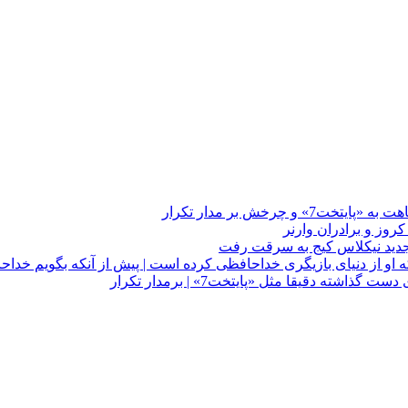
چرخش بر مدار تکرار
 او از دنیای بازیگری خداحافظی کرده است | پیش از آنکه بگویم خداح
دقیقا مثل «پایتخت7» | برمدار تکرار