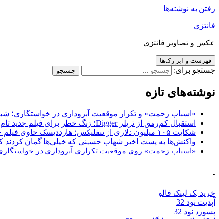
رفتن به نوشته‌ها
فانتزی
عکس و تصاویر فانتزی
فهرست و ابزارک‌ها
جستجو برای:
نوشته‌های تازه
«اسباب زحمت» و تکرار موقعیت آبروداری در خواستگاری؛ شباهت به «پایتخت7» و 
استقبال کم‌رمق از تریلر Digger؛ زنگ خطر برای فیلم جدید تام کروز و برادران وارنر
شکایت ۱۰۵ میلیون دلاری از نتفلیکس؛ هارددیسک حاوی فیلم جدید نیکلاس کیج به سرقت رفت
واکنش‌ها به پست اخیر شهاب حسینی که خیلی‌ها گمان کردند که
«اسباب زحمت» روی موقعیت تکراری آبروداری در خواستگاری دست گذاشته 
.
خرید بک لینک فالو
آپدیت نود 32
پسورد نود 32