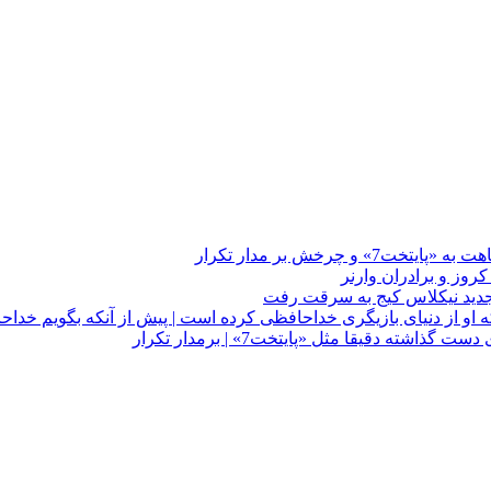
چرخش بر مدار تکرار
 او از دنیای بازیگری خداحافظی کرده است | پیش از آنکه بگویم خداح
دقیقا مثل «پایتخت7» | برمدار تکرار