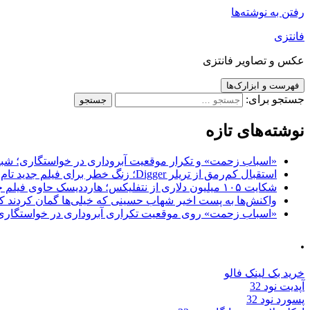
رفتن به نوشته‌ها
فانتزی
عکس و تصاویر فانتزی
فهرست و ابزارک‌ها
جستجو برای:
نوشته‌های تازه
«اسباب زحمت» و تکرار موقعیت آبروداری در خواستگاری؛ شباهت به «پایتخت7» و 
استقبال کم‌رمق از تریلر Digger؛ زنگ خطر برای فیلم جدید تام کروز و برادران وارنر
شکایت ۱۰۵ میلیون دلاری از نتفلیکس؛ هارددیسک حاوی فیلم جدید نیکلاس کیج به سرقت رفت
واکنش‌ها به پست اخیر شهاب حسینی که خیلی‌ها گمان کردند که
«اسباب زحمت» روی موقعیت تکراری آبروداری در خواستگاری دست گذاشته 
.
خرید بک لینک فالو
آپدیت نود 32
پسورد نود 32