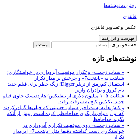
رفتن به نوشته‌ها
فانتزی
عکس و تصاویر فانتزی
فهرست و ابزارک‌ها
جستجو برای:
نوشته‌های تازه
«اسباب زحمت» و تکرار موقعیت آبروداری در خواستگاری؛
شباهت به «پایتخت7» و چرخش بر مدار تکرار
استقبال کم‌رمق از تریلر Digger؛ زنگ خطر برای فیلم جدید
تام کروز و برادران وارنر
شکایت ۱۰۵ میلیون دلاری از نتفلیکس؛ هارددیسک حاوی فیلم
جدید نیکلاس کیج به سرقت رفت
واکنش‌ها به پست اخیر شهاب حسینی که خیلی‌ها گمان کردند
که او از دنیای بازیگری خداحافظی کرده است | پیش از آنکه
بگویم خداحافظ
«اسباب زحمت» روی موقعیت تکراری آبروداری در
خواستگاری دست گذاشته دقیقا مثل «پایتخت7» | برمدار
تکرار