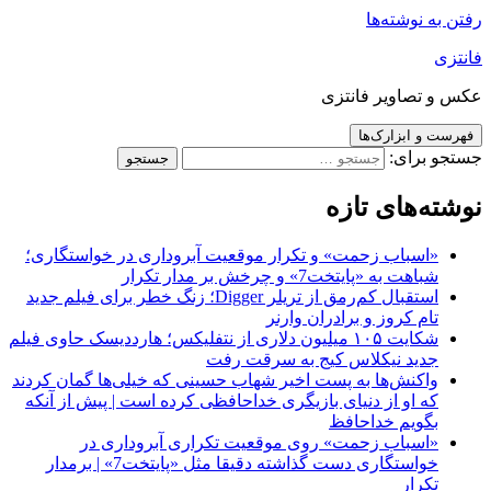
رفتن به نوشته‌ها
فانتزی
عکس و تصاویر فانتزی
فهرست و ابزارک‌ها
جستجو برای:
نوشته‌های تازه
«اسباب زحمت» و تکرار موقعیت آبروداری در خواستگاری؛
شباهت به «پایتخت7» و چرخش بر مدار تکرار
استقبال کم‌رمق از تریلر Digger؛ زنگ خطر برای فیلم جدید
تام کروز و برادران وارنر
شکایت ۱۰۵ میلیون دلاری از نتفلیکس؛ هارددیسک حاوی فیلم
جدید نیکلاس کیج به سرقت رفت
واکنش‌ها به پست اخیر شهاب حسینی که خیلی‌ها گمان کردند
که او از دنیای بازیگری خداحافظی کرده است | پیش از آنکه
بگویم خداحافظ
«اسباب زحمت» روی موقعیت تکراری آبروداری در
خواستگاری دست گذاشته دقیقا مثل «پایتخت7» | برمدار
تکرار