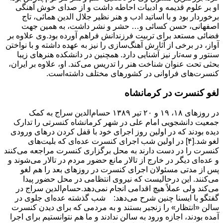
او بر علوم قدیمه و ادبیات احاطه داشت و از صدای خوش آهنگی
برخوردار بود و با اساتید ادب و هنر نظیر جلال الدین همائی، تاج
اصفهانی، حسن کسائی و… حشر و نشر داشت، به همین جهت
فضائی مستعد برای تربیت فرزندانش فراهم آورده بود.وی علاوه بر
آواز، در برخی از آثارش آهنگ‌سازی را نیز به عهده داشته و با نواختن
سنتور و سه‌تار نیز آشنایی دارد. همچنین در دانشکده هنرهای زیبا
بحثی تحت عنوان شناخت هنر را تدریس می‌کند. او، علاوه بر ایران،
کنسرت‌های فراوانی در کشورهای مختلف داشته‌است.
لغو کنسرت در کرمانشاه
در روزهای ۱۸، ۱۹ و ۲۰ تیر ۱۳۸۹ حسام‌الدین سراج به کمک
جمعیت دانشجویی امام علی در شهر کرمانشاه کنسرتی را تدارک
دیده بودند که در اولین روز اجرای خود با قفل کردن درهای ورودی
لغو شد.[۴] در اولین شب اجرای کنسرت عده‌ای که بلیت‌های
کنسرت را در دست دارند به محل برگزاری کنسرت مراجعه می‌کنند
و عده‌ای دیگر در خارج از تالار مانع حضور مردم در تالار می‌شوند و
پس از مدتی مسئولان اجرای کنسرت در روزهای بعد را هم لغو
می‌کنند. این درحالیست که نیروی انتظامی در محل حضور پیدا
می‌کند ولی عملاً هیچ اقدامی انجام نمی‌دهد.حسام‌الدین سراج در
گفتگو با ایسنا چنین شرح می‌دهد: شب گذشته عده‌ای جلوی در
سالن «انتظار» را زنجیر بستند و به مردمی که برای دیدن کنسرت
آمده بودند، اجازه ورود به سالن ندادند و ما هم نتوانستیم برای اجرا