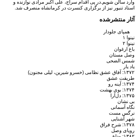
وارد سالن شویم.در پی اقدام سراج، علی اکبر مرادی نوازنده و
استاد تنبور نیز از برگزاری کنسرت در کرمانشاه منصرف شد.
آثار منتشرشده
همپای جلودار
نینوا ۱
نینوا ۲
باغ ارغوان
وصل مستان
شمس الضحی
یاد یار
۱۳۷۲: آفاق عشق نظامی (خسرو شیرین، لیلی مجنون)
طریقت عشق
۱۳۷۴: آینه رو
۱۳۷۴: بوی بهشت
۱۳۷۵: دل‌آرا
بی نشان
نگاه آسمانی
نرگس مست
شهر آشنایی
۱۳۷۸: شرح فراق
رویای وصل
۱۳۸۲: وداع