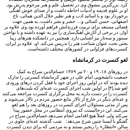
کرد. بزرگترین مشوق وی در تحصیل علم و هنر مرحوم پدرش بود.
او بر علوم قدیمه و ادبیات احاطه داشت و از صدای خوش آهنگی
برخوردار بود و با اساتید ادب و هنر نظیر جلال الدین همائی، تاج
اصفهانی، حسن کسائی و… حشر و نشر داشت، به همین جهت
فضائی مستعد برای تربیت فرزندانش فراهم آورده بود.وی علاوه بر
آواز، در برخی از آثارش آهنگ‌سازی را نیز به عهده داشته و با نواختن
سنتور و سه‌تار نیز آشنایی دارد. همچنین در دانشکده هنرهای زیبا
بحثی تحت عنوان شناخت هنر را تدریس می‌کند. او، علاوه بر ایران،
کنسرت‌های فراوانی در کشورهای مختلف داشته‌است.
لغو کنسرت در کرمانشاه
در روزهای ۱۸، ۱۹ و ۲۰ تیر ۱۳۸۹ حسام‌الدین سراج به کمک
جمعیت دانشجویی امام علی در شهر کرمانشاه کنسرتی را تدارک
دیده بودند که در اولین روز اجرای خود با قفل کردن درهای ورودی
لغو شد.[۴] در اولین شب اجرای کنسرت عده‌ای که بلیت‌های
کنسرت را در دست دارند به محل برگزاری کنسرت مراجعه می‌کنند
و عده‌ای دیگر در خارج از تالار مانع حضور مردم در تالار می‌شوند و
پس از مدتی مسئولان اجرای کنسرت در روزهای بعد را هم لغو
می‌کنند. این درحالیست که نیروی انتظامی در محل حضور پیدا
می‌کند ولی عملاً هیچ اقدامی انجام نمی‌دهد.حسام‌الدین سراج در
گفتگو با ایسنا چنین شرح می‌دهد: شب گذشته عده‌ای جلوی در
سالن «انتظار» را زنجیر بستند و به مردمی که برای دیدن کنسرت