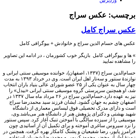
وردپرس
برچسب: عکس سراج
عکس سراج کامل
عکس های حسام الدین سراج و خانوادش + بیوگرافی کامل
»
ها و بیوگرافی کامل
بازیگر خوب کشورمان ، در ادامه این تصاویر
را مشاهده نمایید
حسام‌الدین سراج (۱۳۳۷، اصفهان)، خواننده موسیقی سنتی ایرانی و
نوازندهٔ سنتور و سه‌تار اهل ایران است. وی در خرداد ۱۳۹۳ به مدت
چهار سال به عنوان یکی از ۲۵ عضو شورای عالی بنیاد باران انتخاب
شد، او همچنین سرپرستی گروه موسیقی سنتی ایرانی «بیدل» را
نیز به عهده دارد.حسام‌الدین سراج در ۲۶ مرداد ماه سال ۱۳۳۷ در
اصفهان چشم به جهان گشود. ایشان فرزند سید محمدرضا سراج
است و دارای مدرک تحصیلی فوق لیسانس معماری از دانشگاه
شهید بهشتی و دکترای پژوهش هنر از دانشگاه هنر می‌باشد.وی،
موسیقی را از سیزده سالگی با آموختن تنبک آغاز کرد. سپس سنتور
را نزد سیروس ساغری آموخته و برای تکمیل آن از اساتیدی چون
فرامرز پایور، رضا شفیعیان و پشنگ کامکار بهره گرفت. همچنین در
زمینهٔ آواز از محضر محمود کریمی و محمدرضا شجریان استفاده