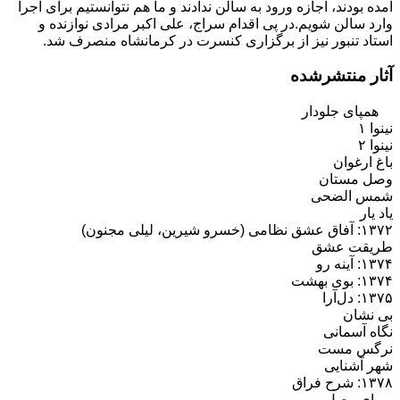
آمده بودند، اجازه ورود به سالن ندادند و ما هم نتوانستیم برای اجرا
وارد سالن شویم.در پی اقدام سراج، علی اکبر مرادی نوازنده و
استاد تنبور نیز از برگزاری کنسرت در کرمانشاه منصرف شد.
آثار منتشرشده
همپای جلودار
نینوا ۱
نینوا ۲
باغ ارغوان
وصل مستان
شمس الضحی
یاد یار
۱۳۷۲: آفاق عشق نظامی (خسرو شیرین، لیلی مجنون)
طریقت عشق
۱۳۷۴: آینه رو
۱۳۷۴: بوی بهشت
۱۳۷۵: دل‌آرا
بی نشان
نگاه آسمانی
نرگس مست
شهر آشنایی
۱۳۷۸: شرح فراق
رویای وصل