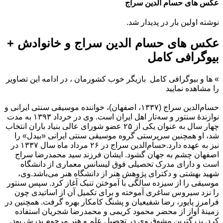
عکس های حسام الدین سراج
نوشته اولین بار در پدیدار شد.
عکس های حسام الدین سراج و خانوادش +
بیوگرافی کامل
»
ها و بیوگرافی کامل
بازیگر خوب کشورمان ، در ادامه این تصاویر
را مشاهده نمایید
حسام‌الدین سراج (۱۳۳۷، اصفهان)، خواننده موسیقی سنتی ایرانی و
نوازندهٔ سنتور و سه‌تار اهل ایران است. وی در خرداد ۱۳۹۳ به مدت
چهار سال به عنوان یکی از ۲۵ عضو شورای عالی بنیاد باران انتخاب
شد، او همچنین سرپرستی گروه موسیقی سنتی ایرانی «بیدل» را
نیز به عهده دارد.حسام‌الدین سراج در ۲۶ مرداد ماه سال ۱۳۳۷ در
اصفهان چشم به جهان گشود. ایشان فرزند سید محمدرضا سراج
است و دارای مدرک تحصیلی فوق لیسانس معماری از دانشگاه
شهید بهشتی و دکترای پژوهش هنر از دانشگاه هنر می‌باشد.وی،
موسیقی را از سیزده سالگی با آموختن تنبک آغاز کرد. سپس سنتور
را نزد سیروس ساغری آموخته و برای تکمیل آن از اساتیدی چون
فرامرز پایور، رضا شفیعیان و پشنگ کامکار بهره گرفت. همچنین در
زمینهٔ آواز از محضر محمود کریمی و محمدرضا شجریان استفاده
کرد. بزرگترین مشوق وی در تحصیل علم و هنر مرحوم پدرش بود.