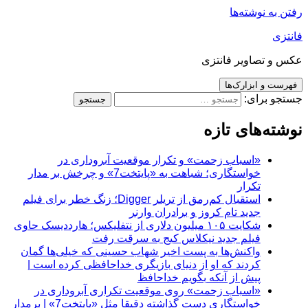
رفتن به نوشته‌ها
فانتزی
عکس و تصاویر فانتزی
فهرست و ابزارک‌ها
جستجو برای:
نوشته‌های تازه
«اسباب زحمت» و تکرار موقعیت آبروداری در
خواستگاری؛ شباهت به «پایتخت7» و چرخش بر مدار
تکرار
استقبال کم‌رمق از تریلر Digger؛ زنگ خطر برای فیلم
جدید تام کروز و برادران وارنر
شکایت ۱۰۵ میلیون دلاری از نتفلیکس؛ هارددیسک حاوی
فیلم جدید نیکلاس کیج به سرقت رفت
واکنش‌ها به پست اخیر شهاب حسینی که خیلی‌ها گمان
کردند که او از دنیای بازیگری خداحافظی کرده است |
پیش از آنکه بگویم خداحافظ
«اسباب زحمت» روی موقعیت تکراری آبروداری در
خواستگاری دست گذاشته دقیقا مثل «پایتخت7» | برمدار