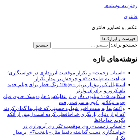
رفتن به نوشته‌ها
فانتزی
عکس و تصاویر فانتزی
فهرست و ابزارک‌ها
جستجو برای:
نوشته‌های تازه
«اسباب زحمت» و تکرار موقعیت آبروداری در خواستگاری؛
شباهت به «پایتخت7» و چرخش بر مدار تکرار
استقبال کم‌رمق از تریلر Digger؛ زنگ خطر برای فیلم جدید
تام کروز و برادران وارنر
شکایت ۱۰۵ میلیون دلاری از نتفلیکس؛ هارددیسک حاوی فیلم
جدید نیکلاس کیج به سرقت رفت
واکنش‌ها به پست اخیر شهاب حسینی که خیلی‌ها گمان کردند
که او از دنیای بازیگری خداحافظی کرده است | پیش از آنکه
بگویم خداحافظ
«اسباب زحمت» روی موقعیت تکراری آبروداری در
خواستگاری دست گذاشته دقیقا مثل «پایتخت7» | برمدار
تکرار