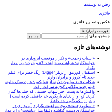
رفتن به نوشته‌ها
فانتزی
عکس و تصاویر فانتزی
فهرست و ابزارک‌ها
جستجو برای:
نوشته‌های تازه
«اسباب زحمت» و تکرار موقعیت آبروداری در
خواستگاری؛ شباهت به «پایتخت7» و چرخش بر مدار
تکرار
استقبال کم‌رمق از تریلر Digger؛ زنگ خطر برای فیلم
جدید تام کروز و برادران وارنر
شکایت ۱۰۵ میلیون دلاری از نتفلیکس؛ هارددیسک حاوی
فیلم جدید نیکلاس کیج به سرقت رفت
واکنش‌ها به پست اخیر شهاب حسینی که خیلی‌ها گمان
کردند که او از دنیای بازیگری خداحافظی کرده است |
پیش از آنکه بگویم خداحافظ
«اسباب زحمت» روی موقعیت تکراری آبروداری در
خواستگاری دست گذاشته دقیقا مثل «پایتخت7» | برمدار