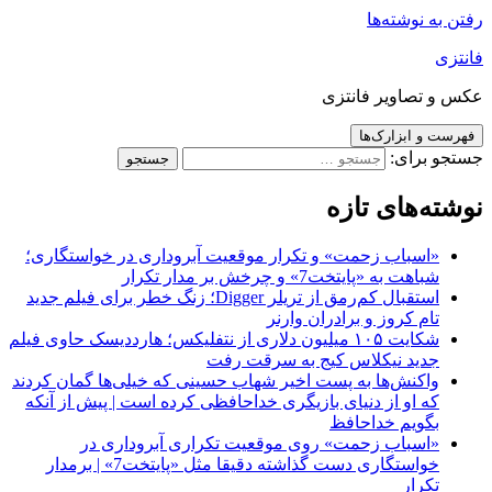
رفتن به نوشته‌ها
فانتزی
عکس و تصاویر فانتزی
فهرست و ابزارک‌ها
جستجو برای:
نوشته‌های تازه
«اسباب زحمت» و تکرار موقعیت آبروداری در خواستگاری؛
شباهت به «پایتخت7» و چرخش بر مدار تکرار
استقبال کم‌رمق از تریلر Digger؛ زنگ خطر برای فیلم جدید
تام کروز و برادران وارنر
شکایت ۱۰۵ میلیون دلاری از نتفلیکس؛ هارددیسک حاوی فیلم
جدید نیکلاس کیج به سرقت رفت
واکنش‌ها به پست اخیر شهاب حسینی که خیلی‌ها گمان کردند
که او از دنیای بازیگری خداحافظی کرده است | پیش از آنکه
بگویم خداحافظ
«اسباب زحمت» روی موقعیت تکراری آبروداری در
خواستگاری دست گذاشته دقیقا مثل «پایتخت7» | برمدار
تکرار