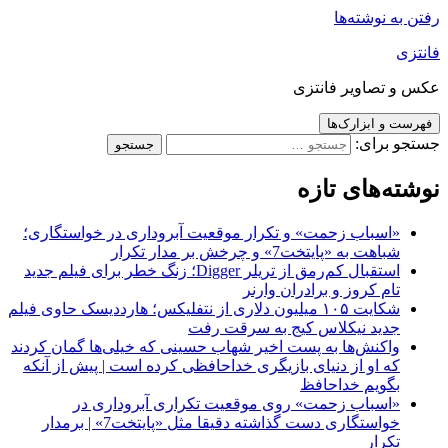
رفتن به نوشته‌ها
فانتزی
عکس و تصاویر فانتزی
فهرست و ابزارک‌ها
جستجو برای:
نوشته‌های تازه
«اسباب زحمت» و تکرار موقعیت آبروداری در خواستگاری؛
شباهت به «پایتخت7» و چرخش بر مدار تکرار
استقبال کم‌رمق از تریلر Digger؛ زنگ خطر برای فیلم جدید
تام کروز و برادران وارنر
شکایت ۱۰۵ میلیون دلاری از نتفلیکس؛ هارددیسک حاوی فیلم
جدید نیکلاس کیج به سرقت رفت
واکنش‌ها به پست اخیر شهاب حسینی که خیلی‌ها گمان کردند
که او از دنیای بازیگری خداحافظی کرده است | پیش از آنکه
بگویم خداحافظ
«اسباب زحمت» روی موقعیت تکراری آبروداری در
خواستگاری دست گذاشته دقیقا مثل «پایتخت7» | برمدار
تکرار