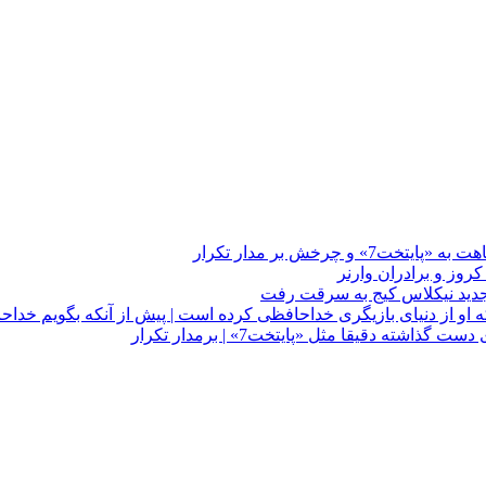
چرخش بر مدار تکرار
 او از دنیای بازیگری خداحافظی کرده است | پیش از آنکه بگویم خداح
دقیقا مثل «پایتخت7» | برمدار تکرار