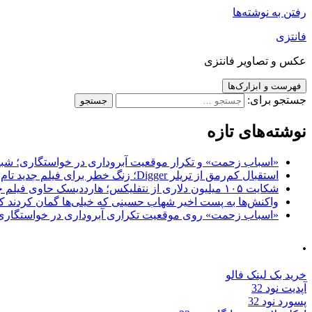
رفتن به نوشته‌ها
فانتزی
عکس و تصاویر فانتزی
فهرست و ابزارک‌ها
جستجو برای:
نوشته‌های تازه
«اسباب زحمت» و تکرار موقعیت آبروداری در خواستگاری؛ شباهت به «پایتخت7» و 
استقبال کم‌رمق از تریلر Digger؛ زنگ خطر برای فیلم جدید تام کروز و برادران وارنر
شکایت ۱۰۵ میلیون دلاری از نتفلیکس؛ هارددیسک حاوی فیلم جدید نیکلاس کیج به سرقت رفت
واکنش‌ها به پست اخیر شهاب حسینی که خیلی‌ها گمان کردند که
«اسباب زحمت» روی موقعیت تکراری آبروداری در خواستگاری دست گذاشته 
.
خرید بک لینک فالو
آپدیت نود 32
پسورد نود 32