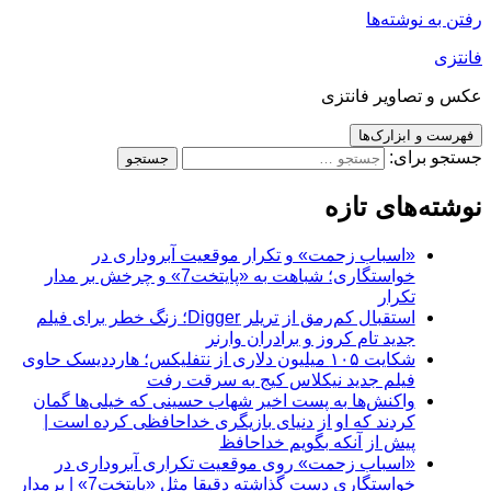
رفتن به نوشته‌ها
فانتزی
عکس و تصاویر فانتزی
فهرست و ابزارک‌ها
جستجو برای:
نوشته‌های تازه
«اسباب زحمت» و تکرار موقعیت آبروداری در
خواستگاری؛ شباهت به «پایتخت7» و چرخش بر مدار
تکرار
استقبال کم‌رمق از تریلر Digger؛ زنگ خطر برای فیلم
جدید تام کروز و برادران وارنر
شکایت ۱۰۵ میلیون دلاری از نتفلیکس؛ هارددیسک حاوی
فیلم جدید نیکلاس کیج به سرقت رفت
واکنش‌ها به پست اخیر شهاب حسینی که خیلی‌ها گمان
کردند که او از دنیای بازیگری خداحافظی کرده است |
پیش از آنکه بگویم خداحافظ
«اسباب زحمت» روی موقعیت تکراری آبروداری در
خواستگاری دست گذاشته دقیقا مثل «پایتخت7» | برمدار