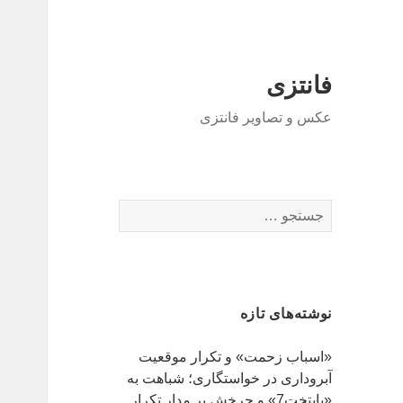
فانتزی
عکس و تصاویر فانتزی
ج
س
ت
ج
و
نوشته‌های تازه
ب
ر
«اسباب زحمت» و تکرار موقعیت
ا
آبروداری در خواستگاری؛ شباهت به
ی
«پایتخت7» و چرخش بر مدار تکرار