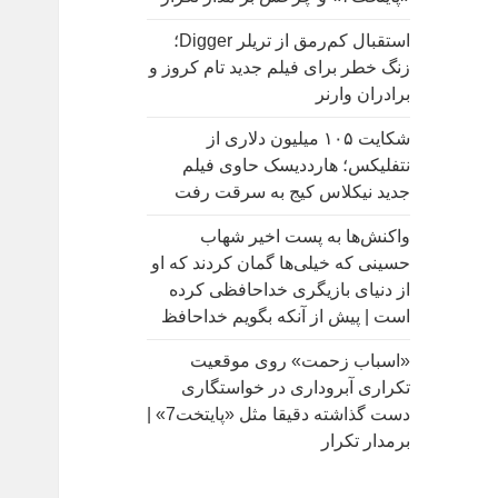
:
استقبال کم‌رمق از تریلر Digger؛
زنگ خطر برای فیلم جدید تام کروز و
برادران وارنر
شکایت ۱۰۵ میلیون دلاری از
نتفلیکس؛ هارددیسک حاوی فیلم
جدید نیکلاس کیج به سرقت رفت
واکنش‌ها به پست اخیر شهاب
حسینی که خیلی‌ها گمان کردند که او
از دنیای بازیگری خداحافظی کرده
است | پیش از آنکه بگویم خداحافظ
«اسباب زحمت» روی موقعیت
تکراری آبروداری در خواستگاری
دست گذاشته دقیقا مثل «پایتخت7» |
برمدار تکرار