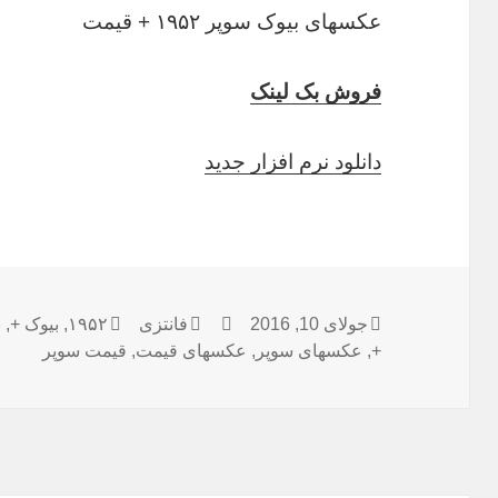
عکسهای بیوک سوپر ۱۹۵۲ + قیمت
فروش بک لینک
دانلود نرم افزار جدید
ارسال
جولای 10, 2016
نویسنده
فانتزی
دسته‌ها
۱۹۵۲
,
برچسب‌ها
بیوک +
,
ب
+
,
شده
عکسهای سوپر
,
عکسهای قیمت
,
قیمت سوپر
در