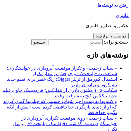
رفتن به نوشته‌ها
فانتزی
عکس و تصاویر فانتزی
فهرست و ابزارک‌ها
جستجو برای:
نوشته‌های تازه
«اسباب زحمت» و تکرار موقعیت آبروداری در خواستگاری؛
شباهت به «پایتخت7» و چرخش بر مدار تکرار
استقبال کم‌رمق از تریلر Digger؛ زنگ خطر برای فیلم جدید
تام کروز و برادران وارنر
شکایت ۱۰۵ میلیون دلاری از نتفلیکس؛ هارددیسک حاوی فیلم
جدید نیکلاس کیج به سرقت رفت
واکنش‌ها به پست اخیر شهاب حسینی که خیلی‌ها گمان کردند
که او از دنیای بازیگری خداحافظی کرده است | پیش از آنکه
بگویم خداحافظ
«اسباب زحمت» روی موقعیت تکراری آبروداری در
خواستگاری دست گذاشته دقیقا مثل «پایتخت7» | برمدار
تکرار