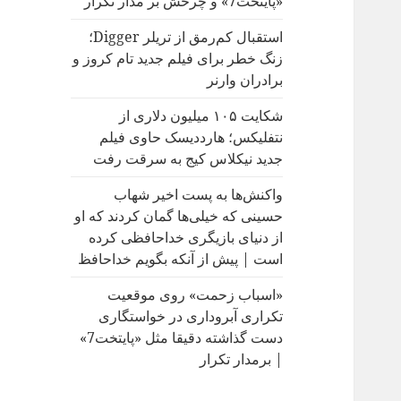
«پایتخت7» و چرخش بر مدار تکرار
:
استقبال کم‌رمق از تریلر Digger؛
زنگ خطر برای فیلم جدید تام کروز و
برادران وارنر
شکایت ۱۰۵ میلیون دلاری از
نتفلیکس؛ هارددیسک حاوی فیلم
جدید نیکلاس کیج به سرقت رفت
واکنش‌ها به پست اخیر شهاب
حسینی که خیلی‌ها گمان کردند که او
از دنیای بازیگری خداحافظی کرده
است | پیش از آنکه بگویم خداحافظ
«اسباب زحمت» روی موقعیت
تکراری آبروداری در خواستگاری
دست گذاشته دقیقا مثل «پایتخت7»
| برمدار تکرار