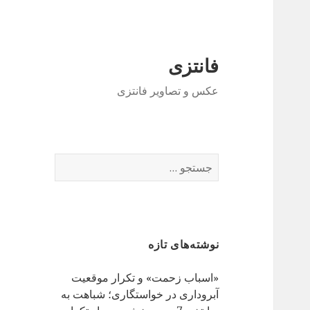
فانتزی
عکس و تصاویر فانتزی
ج
س
ت
ج
و
نوشته‌های تازه
ب
ر
«اسباب زحمت» و تکرار موقعیت
ا
آبروداری در خواستگاری؛ شباهت به
ی