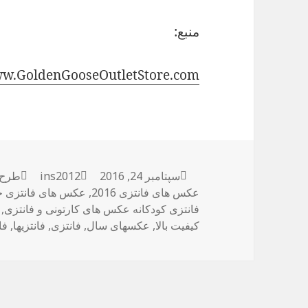
منبع:
ww.GoldenGooseOutletStore.com
ارسال
سپتامبر 24, 2016
نویسنده
ins2012
دسته‌
طرح 
شده
عکس های فانتزی 2016
,
عکس های فانتزی ج
در
فانتزی کودکانه عکس های کارتونی و فانتزی
,
کیفیت بالا
,
عکسهای سال
,
فانتزی
,
فانتزیها
,
فا