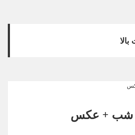
الا
 شب + عکس