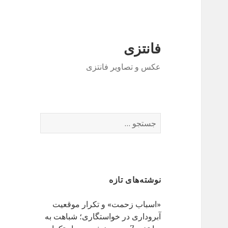
فانتزی
عکس و تصاویر فانتزی
ج
س
ت
ج
و
نوشته‌های تازه
ب
ر
«اسباب زحمت» و تکرار موقعیت
ا
آبروداری در خواستگاری؛ شباهت به
ی