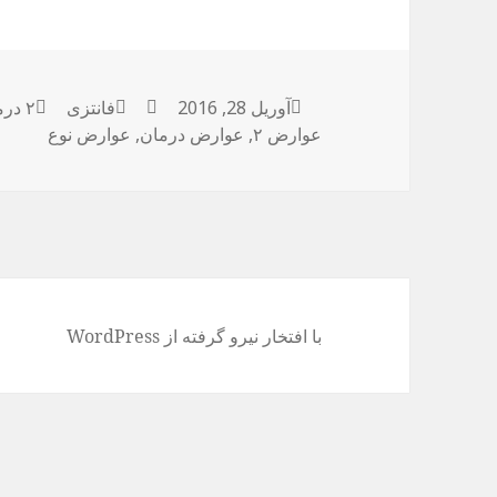
آوریل 28, 2016
ارسال
نویسنده
فانتزی
دسته‌ها
۲ درمان
برچس
عوارض ۲
شده
,
عوارض درمان
,
عوارض نوع
در
با افتخار نیرو گرفته از WordPress