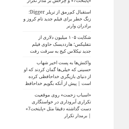
«پایتخت7» و چرخش بر مدار تکرار
:
استقبال کم‌رمق از تریلر Digger؛
زنگ خطر برای فیلم جدید تام کروز و
برادران وارنر
شکایت ۱۰۵ میلیون دلاری از
نتفلیکس؛ هارددیسک حاوی فیلم
جدید نیکلاس کیج به سرقت رفت
واکنش‌ها به پست اخیر شهاب
حسینی که خیلی‌ها گمان کردند که او
از دنیای بازیگری خداحافظی کرده
است | پیش از آنکه بگویم خداحافظ
«اسباب زحمت» روی موقعیت
تکراری آبروداری در خواستگاری
دست گذاشته دقیقا مثل «پایتخت7»
| برمدار تکرار