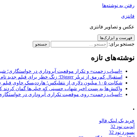
رفتن به نوشته‌ها
فانتزی
عکس و تصاویر فانتزی
فهرست و ابزارک‌ها
جستجو برای:
نوشته‌های تازه
«اسباب زحمت» و تکرار موقعیت آبروداری در خواستگاری؛ شباهت به «پایتخت7» و 
استقبال کم‌رمق از تریلر Digger؛ زنگ خطر برای فیلم جدید تام کروز و برادران وارنر
شکایت ۱۰۵ میلیون دلاری از نتفلیکس؛ هارددیسک حاوی فیلم جدید نیکلاس کیج به سرقت رفت
واکنش‌ها به پست اخیر شهاب حسینی که خیلی‌ها گمان کردند که
«اسباب زحمت» روی موقعیت تکراری آبروداری در خواستگاری دست گذاشته 
.
خرید بک لینک فالو
آپدیت نود 32
پسورد نود 32