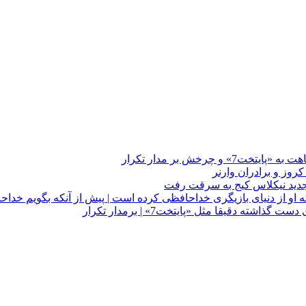
چرخش بر مدار تکرار
 او از دنیای بازیگری خداحافظی کرده است | پیش از آنکه بگویم خداح
دقیقا مثل «پایتخت7» | برمدار تکرار