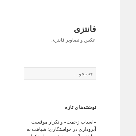
فانتزی
عکس و تصاویر فانتزی
ج
س
ت
ج
و
نوشته‌های تازه
ب
ر
«اسباب زحمت» و تکرار موقعیت
ا
آبروداری در خواستگاری؛ شباهت به
ی