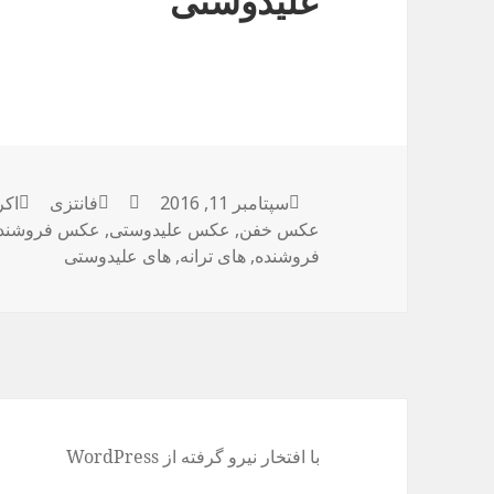
علیدوستی
ارسال
سپتامبر 11, 2016
نویسنده
فانتزی
دسته‌ها
اکر
برچ
شده
عکس خفن
,
عکس علیدوستی
,
عکس فروشند
در
فروشنده
,
های ترانه
,
های علیدوستی
با افتخار نیرو گرفته از WordPress