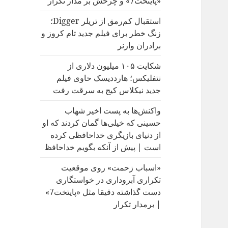
«پایتخت7» و چرخش بر مدار تکرار
:
استقبال کم‌رمق از تریلر Digger؛
زنگ خطر برای فیلم جدید تام کروز و
برادران وارنر
شکایت ۱۰۵ میلیون دلاری از
نتفلیکس؛ هارددیسک حاوی فیلم
جدید نیکلاس کیج به سرقت رفت
واکنش‌ها به پست اخیر شهاب
حسینی که خیلی‌ها گمان کردند که او
از دنیای بازیگری خداحافظی کرده
است | پیش از آنکه بگویم خداحافظ
«اسباب زحمت» روی موقعیت
تکراری آبروداری در خواستگاری
دست گذاشته دقیقا مثل «پایتخت7»
| برمدار تکرار