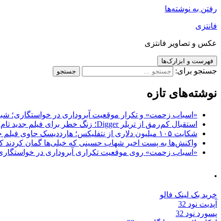
رفتن به نوشته‌ها
فانتزی
عکس و تصاویر فانتزی
فهرست و ابزارک‌ها
جستجو برای:
نوشته‌های تازه
«اسباب زحمت» و تکرار موقعیت آبروداری در خواستگاری؛ شباهت به «پایتخت7» و 
استقبال کم‌رمق از تریلر Digger؛ زنگ خطر برای فیلم جدید تام کروز و برادران وارنر
شکایت ۱۰۵ میلیون دلاری از نتفلیکس؛ هارددیسک حاوی فیلم جدید نیکلاس کیج به سرقت رفت
واکنش‌ها به پست اخیر شهاب حسینی که خیلی‌ها گمان کردند که
«اسباب زحمت» روی موقعیت تکراری آبروداری در خواستگاری دست گذاشته 
.
خرید بک لینک فالو
آپدیت نود 32
پسورد نود 32