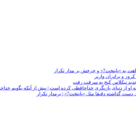
چرخش بر مدار تکرار
 او از دنیای بازیگری خداحافظی کرده است | پیش از آنکه بگویم خداح
دقیقا مثل «پایتخت7» | برمدار تکرار