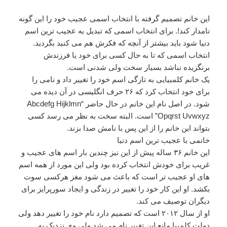
این خانم تصمیم گرفته با انتخاب اسمی عجیب خود را این گونه
نامدار کند!. برای انتخاب اسمی که تبدیل به عجیب ترین اسم
دنیا شود باید بیشتر از آنچه که فکرش هم می کنید بگردید.
انتخاب اسمی که تا به حال کسی برای خود یا فرزندش
برنگزیده نباشد بسیار سخت ولی شدنی است.
یک خانم کلمبیایی به تازگی اسم خود را تغییر داد و نامی را
برای خود انتخاب کرد که ۲۶ حرف انگلیسی در آن دیده می
شود. در اصل نام این خانم در حال حاضر “Abcdefg Hijklmn
Opqrst Uvwxyz” است. البته سخت به نظر می رسد کسی
بتواند این خانم را از این پس با نامش صدا بزند.
خانمی با عجیب ترین اسم دنیا
این خانم ۳۶ ساله پیش از این نیز چندین بار اسم های عجیب و
غریب برای خودش انتخاب کرده بود ولی این مورد از همه اسم
های او عجیب تر است که باعث می شود مغز هرکسی سوت
بکشد. او این کار خود را تغییر در زندگی و ایجاد سورپرایز برای
دیگران توصیف می کند.
او از سال ۲۰۱۲ است که تصمیم دارد نام خود را تغییر دهد ولی
دولت کلمبیا مانع این تغییر نام می شد ولی وی نزدیک به