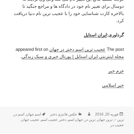
دوسال برای تغییر نام خود در دادگاه ها و مراجع جنگید تا
بالاخره کارت شناسایی خود را با عجیب ترین نام دنیا دریافت
کرد.
گرداوری:
ایران استایل
The post
عجیب ترین اسم دختر در جهان
appeared first on
مجله اینترنتی ایران استایل | پورتال خبری و سبک زندگی
.
خرم خبر
خبر اسلامی
فوریه 20, 2016
ارسال
نویسنده
دسته‌ها
عکس فانتزی دختر
برچسب‌ها
اسم جهان
,
اسم در
,
ترین –
,
شده
ترین جهان
,
ترین در
,
جهان اسم
,
دختر
,
عجیب اسم
,
عجیب جهان
,
در
عجیب در