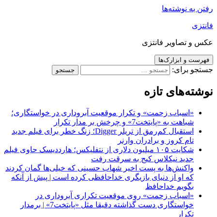
رفتن به نوشته‌ها
فانتزی
عکس و تصاویر فانتزی
فهرست و ابزارک‌ها
جستجو برای:
نوشته‌های تازه
«اسباب زحمت» و تکرار موقعیت آبروداری در خواستگاری؛
شباهت به «پایتخت7» و چرخش بر مدار تکرار
استقبال کم‌رمق از تریلر Digger؛ زنگ خطر برای فیلم جدید
تام کروز و برادران وارنر
شکایت ۱۰۵ میلیون دلاری از نتفلیکس؛ هارددیسک حاوی فیلم
جدید نیکلاس کیج به سرقت رفت
واکنش‌ها به پست اخیر شهاب حسینی که خیلی‌ها گمان کردند
که او از دنیای بازیگری خداحافظی کرده است | پیش از آنکه
بگویم خداحافظ
«اسباب زحمت» روی موقعیت تکراری آبروداری در
خواستگاری دست گذاشته دقیقا مثل «پایتخت7» | برمدار
تکرار