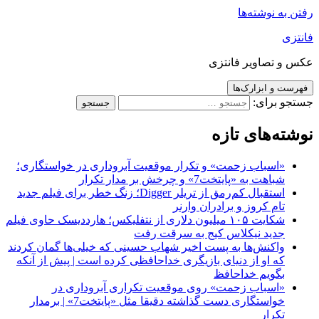
رفتن به نوشته‌ها
فانتزی
عکس و تصاویر فانتزی
فهرست و ابزارک‌ها
جستجو برای:
نوشته‌های تازه
«اسباب زحمت» و تکرار موقعیت آبروداری در خواستگاری؛
شباهت به «پایتخت7» و چرخش بر مدار تکرار
استقبال کم‌رمق از تریلر Digger؛ زنگ خطر برای فیلم جدید
تام کروز و برادران وارنر
شکایت ۱۰۵ میلیون دلاری از نتفلیکس؛ هارددیسک حاوی فیلم
جدید نیکلاس کیج به سرقت رفت
واکنش‌ها به پست اخیر شهاب حسینی که خیلی‌ها گمان کردند
که او از دنیای بازیگری خداحافظی کرده است | پیش از آنکه
بگویم خداحافظ
«اسباب زحمت» روی موقعیت تکراری آبروداری در
خواستگاری دست گذاشته دقیقا مثل «پایتخت7» | برمدار
تکرار