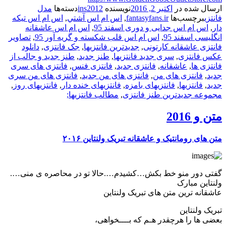
ارسال شده در
اکتبر 2, 2016
نویسنده
ins2012
دسته‌ها
مدل
فانتزی
برچسب‌ها
fantasyfans.ir
,
اس ام اس آشتي
,
اس ام اس تیکه
دار
,
اس ام اس جدایی و دوری اسفند 95
,
اس ام اس عاشقانه
انگلیسی اسفند 95
,
اس ام اس قلب شکسته و گریه آور 95
,
تصاویر
فانتزی عاشقانه کارتونی
,
جدیدترین فانتزیها
,
جک فانتزی
,
دانلود
عکس فانتزی
,
سری جدید فانتزیها
,
طنز جدید
,
طنز جدید و جالب از
فانتزی ها
,
عاشقانه
,
فانتزی جدید
,
فانتزی فنس
,
فانتزی های سری
جدید
,
فانتزی های من
,
فانتزی های من جدید
,
فانتزی های من سری
جدید
,
فانتزیها
,
فانتزیهای بامزه
,
فانتزیهای خنده دار
,
فانتزیهای روز
,
مجموعه جدیدترین طنز فانتزی
,
مطالب فانتزیها;
متن و 2016
متن های رومانتیک و عاشقانه تبریک ولنتاین ۲۰۱۶
گفتی دور منو خط بکش…کشیدم….حالا تو در محاصره ی منی….
ولنتاین مبارک
عاشقانه ترین متن های تبریک ولنتاین
تبریک ولنتاین
بعضی ها را هرچقدر هـم که بــــخواهی،