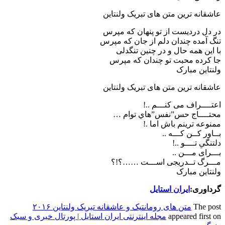
عاشقانه ترین متن های تبریک ولنتاین
در دل دردیست از تو پنهان که مپرس
تنگ آمده چندان دلم از جان که مپرس
با این همه حال و در چنین تنگدلی
جا کرده محبت تو چندان که مپرس
ولنتاین مبارک
عاشقانه ترین متن های تبریک ولنتاین
اعتــــراف می کنـــم ..!
محتــــاج حس”نفس”هاي توام …
ممنوعه ترينم باش اما .!
بــاور کــن کـــه ..
دلتنگیِ تــــو ..!
بـــرای مـــن ..
مـــرگ تــدریجی اســـت ……؟!؟
ولنتاین مبارک
گرداوری:
ایران استایل
The post
متن های رومانتیک و عاشقانه تبریک ولنتاین ۲۰۱۶
appeared first on
مجله اینترنتی ایران استایل | پورتال خبری و سبک