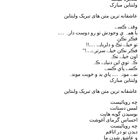
ولنتاین مبارک
عاشقانه ترین متن های تبریک ولنتاین
وقتے ڪسے
با همہ یِ وجودش تو رو دوست دارہ ….
فڪر نڪن
تو خیلے تڪ و دلربایے ….!!
فڪر نڪن خیلے سرترے…!”
اون خیلے تڪہ
ڪہ تویِ این دنیایے ڪہ
ڪسے پایِ ڪسے
نمے مونہ …. پایِ بد و خوبت موندہ
ولنتاین مبارک
عاشقانه ترین متن های تبریک ولنتاین
چه رویائیست
لمس دستانت
بوسیدن گونه هایت
احساس گرمای آغوشت
چه رویائیست
دیدن تو در اتاقم
و عاشق شدن ما