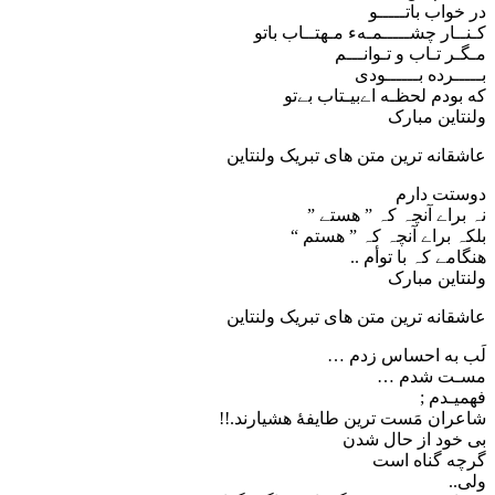
در خواب باتـــــو
کـنــار چشـــــمـهء مـهتــاب باتو
مـگـر تـاب و تـوانـــم
بـــــرده بــــــودی
که بودم لحظـه اےبیـتاب بےتو
ولنتاین مبارک
عاشقانه ترین متن های تبریک ولنتاین
دوستت دارم ‏
نہ براے آنچہ کہ ” هستے ” ‏
بلکہ براے آنچہ کہ ” هستم “
هنگامے کہ با توأم ..
ولنتاین مبارک
عاشقانه ترین متن های تبریک ولنتاین
لَب به احساس زدم …
مسـت شدم …
فهمیـدم ;
شاعران مَست ترین طایفهٔ هشیارند.!!
بی خود از حال شدن
گرچه گناه است
ولی..