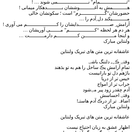
“تــــــــــــــــــمام” نـــــــــــــــــــــمی شوند … !
هــــــــــمش به آغــــــــــوششان بــــــــــدهکار میمانی !
حضورشان”گــــــــــــــــرم” است ؛ سکوتشان خالی
مــــــــــیکند دل ِآدم را …
آرامش ِ صـــــــــــــــــــــدایشان را کــــــــــــــــــــم می آوری !
هر دم هر لحظه “کـــــــــــــــــم” مـــــــی آوریشان …
و اینجا مــــــــــــــــــــن کــــــــــــــم دارمــــــــــت …
ولنتاین مبارک
عاشقانه ترین متن های تبریک ولنتاین
وقتۍ ڪہـ دلتنگ باشۍ
تمامِ آرامشِ یڪ ساحل را هم به تو بدَهند
بازَهم دل تو بارانیست
خیس تر از دریا
خراب تر از امواج
آدم چقدر زود پیر مۍشود
وقتۍ احساسش
اضافہ تر از درڪ آدم هاستـ!
ولنتاین مبارک
عاشقانه ترین متن های تبریک ولنتاین
اظهار عشق به زبان احتیاج نیست