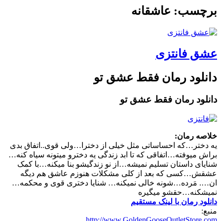
برچسب: عاشقانه
عشق فانتزی
دانلود رمان فقط عشق تو
دانلود رمان فقط عشق تو
خلاصه رمان:
یه دختر…که احساساتی مثل خیلی از دخترا…ولی قوی..اتفاق بدی
براش میوفته…اتفاقی که تا ابد زندگی یه دخترو میتونه سیاه کنه…
شنایای داستان تسلیم نمیشه…از نو زندگیشو بنا میکنه…با کمک
عشقش…کسی که بعد از کلی مشکلات هنوزم عاشق هم دیگه
ان…. مَرده…شونه خالی نمیکنه… شنایا دختری قوی و محکمه…
نمیشکنه…حقشو میگیره
دانلود رمان با لینک مستقیم
منبع:
http://www.GoldenGooseOutletStore.com