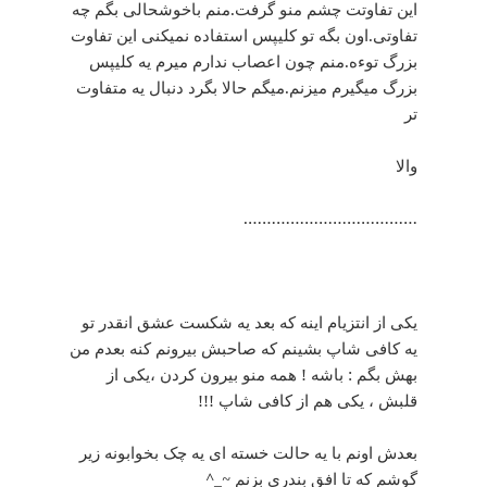
این تفاوتت چشم منو گرفت.منم باخوشحالی بگم چه
تفاوتی.اون بگه تو کلیپس استفاده نمیکنی این تفاوت
بزرگ توءه.منم چون اعصاب ندارم میرم یه کلیپس
بزرگ میگیرم میزنم.میگم حالا بگرد دنبال یه متفاوت
تر
والا
……………………………….
یکی از انتزیام اینه که بعد یه شکست عشق انقدر تو
یه کافی شاپ بشینم که صاحبش بیرونم کنه بعدم من
بهش بگم : باشه ! همه منو بیرون کردن ،یکی از
قلبش ، یکی هم از کافی شاپ !!!
بعدش اونم با یه حالت خسته ای یه چک بخوابونه زیر
گوشم که تا افق بندری بزنم ~_^