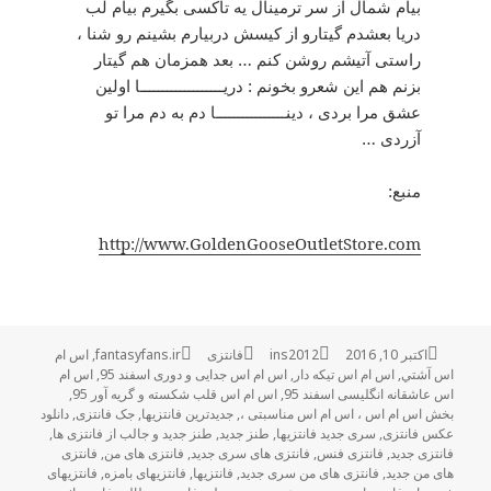
بیام شمال از سر ترمینال یه تاکسی بگیرم بیام لب
دریا بعشدم گیتارو از کیسش دربیارم بشینم رو شنا ،
راستی آتیشم روشن کنم … بعد همزمان هم گیتار
بزنم هم این شعرو بخونم : دریـــــــــــــــــــا اولین
عشق مرا بردی ، دینــــــــــــــــا دم به دم مرا تو
آزردی …
منبع:
http://www.GoldenGooseOutletStore.com
اکتبر 10, 2016
ارسال
نویسنده
ins2012
فانتزی
دسته‌ها
برچسب‌ها
fantasyfans.ir
,
اس ام
شده
اس آشتي
,
اس ام اس تیکه دار
,
اس ام اس جدایی و دوری اسفند 95
,
اس ام
در
اس عاشقانه انگلیسی اسفند 95
,
اس ام اس قلب شکسته و گریه آور 95
,
بخش اس ام اس ، اس ام اس مناسبتی ،
,
جدیدترین فانتزیها
,
جک فانتزی
,
دانلود
عکس فانتزی
,
سری جدید فانتزیها
,
طنز جدید
,
طنز جدید و جالب از فانتزی ها
,
فانتزی جدید
,
فانتزی فنس
,
فانتزی های سری جدید
,
فانتزی های من
,
فانتزی
های من جدید
,
فانتزی های من سری جدید
,
فانتزیها
,
فانتزیهای بامزه
,
فانتزیهای