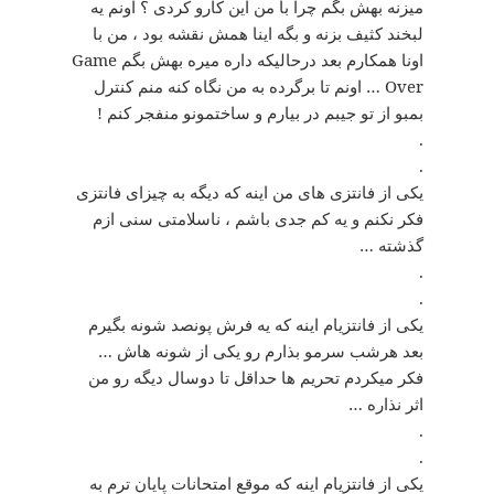
میزنه بهش بگم چرا با من این کارو کردی ؟ اونم یه
لبخند کثیف بزنه و بگه اینا همش نقشه بود ، من با
اونا همکارم بعد درحالیکه داره میره بهش بگم Game
Over … اونم تا برگرده به من نگاه کنه منم کنترل
بمبو از تو جیبم در بیارم و ساختمونو منفجر کنم !
.
.
یکی از فانتزی های من اینه که دیگه به چیزای فانتزی
فکر نکنم و یه کم جدی باشم ، ناسلامتی سنی ازم
گذشته …
.
.
یکی از فانتزیام اینه که یه فرش پونصد شونه بگیرم
بعد هرشب سرمو بذارم رو یکی از شونه هاش …
فکر میکردم تحریم ها حداقل تا دوسال دیگه رو من
اثر نذاره …
.
.
یکی از فانتزیام اینه که موقع امتحانات پایان ترم به