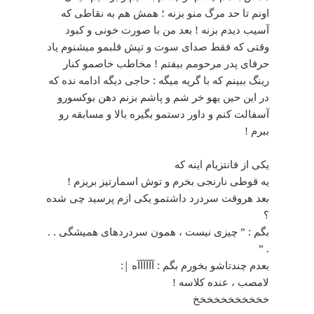
اونم تا حد مرگ منو بزنه ؛ همش هم به نقاطی که
آسیب دیدم بزنه ! بعد من با صورت خونی و کبود
وقتی که فقط صدای سوت و تپش قلبمو میشنوم یاد
حرفای پدر مرحومم بیفتم ! مخاطب خاصمو کنار
رینگ ببینم که با گریه میگه : حاجی دیگه ادامه نده که
در این حین یهو خر شم و پاشم بزنم دهن بوکسورو
آسفالت کنم و داور دستمو بگیره بالا و مسابقه رو
ببرم !
ﯾﮑﯽ ﺍﺯ ﻓﺎﻧﺘﺰﯾﺎﻡ ﺍﯾﻨﻪ ﮐﻪ
ﯾﻪ ﻗﻮﻃﯽ ﻧﺎﺭﻧﺠﯽ ﺑﺨﺮﻡ ﻭ ﺗﻮﺵ ﺍﺳﻤﺎﺭﺗﯿﺰ ﺑﺮﯾﺰﻡ !
ﺑﻌﺪ ﻫﺮﻭﻗﺖ ﺳﺮﺩﺭﺩ ﺩﺍﺷﺘﻤﻮ ﯾﮑﯽ ﺍﺯﻡ ﭘﺮﺳﯿﺪ ﭼﯽ ﺷﺪﻩ
؟
ﺑﮕﻢ : ” ﭼﯿﺰﯼ ﻧﯿﺴﺖ ، ﻫﻤﻮﻥ ﺳﺮﺩﺭﺩﻫﺎﯼ ﻫﻤﯿﺸﮕﯽ . .
. ”
ﺑﻌﺪﻡ ﭼﻨﺪﺗﺎﺷﻮ ﺑﺨﻮﺭﻡ ﺑﮕﻢ : ﺁﺁﺁﺁﺁﺁﻩ |:
ﻻﻣﺼﺐ ، ﻋﻨﺪﻩ ﮐﻼﺳﻪ !
خخخخخخخخخخخ