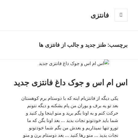
فانتزی
فهرست
و
ابزارک‌ها
برچسب: طنز جدید و جالب از فانتزی ها
اس ام اس و جوک داغ فانتزی جدید
ﯾﮑﯽ دیگه ﺍﺯ ﻓﺎﻧﺘﺰﯾﺎﻡ ﺍﯾﻨﻪ ﮐﻪ ﺑﺎ ﺩﻭﺳﺘﺎﻡ ﺑﺮﻡ ﮐﻮﻫﺴﺘﺎﻥ
ﺑﻌﺪ ﺗﻮ ﯾﻪ ﺑﺮﻑ ﻭ ﺑﻮﺭﺍﻥ ﻣﻦ ﭘﺎﻡ ﺑﺸﮑﻨﻪ ﻭ ﺩﯾﮕﻪ ﻧﺘﻮﻧﻢ
ﺣﺮﮐﺖ کنم و ﺑﻪ ﺍﻭﻧﺎ ﺑﮕﻢ ﺑﺮﯾﺪ ﻭ ﻣﻨﻮ ﺍﯾﻨﺠﺎ ول کنید و
ﺷﻤﺎ ﺑﺎﯾﺪ ﺧﻮﺩﺗﻮﻧﻮ ﻧﺠﺎﺕ ﺑﺪﯾﺪ … ﺑﻌﺪ ﺍﻭﻧﺎ ﺑﮕﻦ ﮐﻪ ﻣﺎ
ﺗﻮﺭﻭ ﺗﻨﻬﺎ ﻧﻤﯿﺬﺍﺭﯾﻢ ﻭ ﺑﻌﺪﺵ ﻣﻦ ﺑﮕﻢ ﺷﻤﺎ ﺧﻮﺩﺗﻮﻧﻮ
ﻧﺠﺎﺕ ﺑﺪﯾﺪ … ﻣﻨﻮ ﺭﻫﺎ ﮐﻨﯿﺪ … ﺑﻌﺪ ﺩﻭﺳﺘﺎﻡ ﺑﺮﻥ ﻭ ﻣﻨﻮ