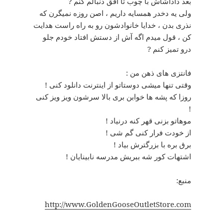
بعد داداشاش با چوب تا افق دنبالم کنم ?
ولی یه دخدر همسایه داریم ، اصن روزه نمیگرن که
نذری بدن ، خدایا خانوادشون رو به راه راست هدایت
کن ، قول میدم اگه آش از دستش افتاد خودم جلو
درو تمیز کنم ?
فانتزی های ذهن من :
وقتی تنها میشی دوستاتو از اینترنت دانلود کنی !
روزا که پشه ها خوابن بری بالا سرشون ویز ویز کنی
!
موهاتو بزنی قهر کنه درنیاد !
از خودت فرار کنی گم شی !
برق بره با بزرگترش بیاد !
اشتهات کور شه ببریش مدرسه نابینایان !
منبع:
http://www.GoldenGooseOutletStore.com