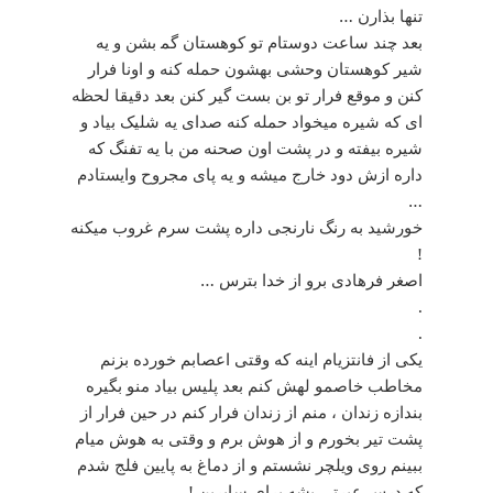
ﺗﻨﻬﺎ ﺑﺬﺍﺭﻥ …
ﺑﻌﺪ ﭼﻨﺪ ﺳﺎﻋﺖ ﺩﻭﺳﺘﺎﻡ ﺗﻮ ﮐﻮﻫﺴﺘﺎﻥ ﮔﻤ بشن ﻭ ﯾﻪ
ﺷﯿﺮ ﮐﻮﻫﺴﺘﺎﻥ ﻭﺣﺸﯽ ﺑﻬﺸﻮﻥ ﺣﻤﻠﻪ کنه ﻭ ﺍﻭﻧﺎ ﻓﺮﺍﺭ
کنن و ﻣﻮﻗﻊ ﻓﺮﺍﺭ ﺗﻮ ﺑﻦ ﺑﺴﺖ ﮔﯿﺮ کنن ﺑﻌﺪ ﺩﻗﯿﻘﺎ ﻟﺤﻈﻪ
ﺍﯼ ﮐﻪ ﺷﯿﺮﻩ ﻣﯿﺨﻮﺍﺩ ﺣﻤﻠﻪ ﮐﻨﻪ ﺻﺪﺍﯼ ﯾﻪ ﺷﻠﯿﮏ ﺑﯿﺎﺩ ﻭ
ﺷﯿﺮﻩ ﺑﯿﻔﺘﻪ ﻭ ﺩﺭ ﭘﺸﺖ ﺍﻭﻥ ﺻﺤﻨﻪ ﻣﻦ ﺑﺎ ﯾﻪ ﺗﻔﻨﮓ ﮐﻪ
ﺩﺍﺭﻩ ﺍﺯﺵ ﺩﻭﺩ ﺧﺎﺭﺝ ﻣﯿﺸﻪ ﻭ ﯾﻪ ﭘﺎﯼ ﻣﺠﺮﻭﺡ ﻭﺍﯾﺴﺘﺎﺩﻡ
…
خورشید ﺑﻪ ﺭﻧﮓ ﻧﺎﺭﻧﺠﯽ ﺩﺍﺭﻩ ﭘﺸﺖ ﺳﺮﻡ ﻏﺮﻭﺏ ﻣﯿﮑﻨﻪ
!
اصغر فرهادی برو از خدا بترس …
.
.
یکی از فانتزیام اینه که وقتی اعصابم خورده بزنم
مخاطب خاصمو لهش کنم بعد پلیس بیاد منو بگیره
بندازه زندان ، منم از زندان فرار کنم در حین فرار از
پشت تیر بخورم و از هوش برم و وقتی به هوش میام
ببینم روی ویلچر نشستم و از دماغ به پایین فلج شدم
که درس عبرتی بشه برای سایرین !