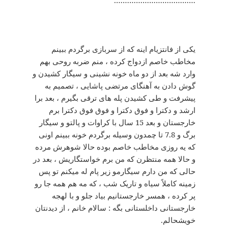
یکی از فانتزیام اینه که از سربازی برگردم ببینم
مخاطب خاصم ازدواج کرده ، منم ضربه روحی بهم
وارد شه بعد از دو ماه خونه نشینی و سیگار کشیدن و
گوش دادن به آهنگای مرتضی پاشایی ، تصمیم به
پیشرفت و طی کشیدن پله های ترقی بگیرم ، بعد برا
ارشد و دکترا و فوق دکترا و فوق فوق دکترا برم
خارجستان و بعد 15 سال با کراوات و پالتو و سیگار
برگ و 7.8 تا چمدون وسیله برگردم خونه ببینم اونی
که یه روزی مخاطب خاصم بوده حالا شوهرش مرده
و حالا همه منتظرن که من برم خواستگاریش ، بعد در
حالی که من دارم سیگارمو زیر پام له میکنم تو پس
زمینه کاملاً سیاه و تاریک شب ، که مه هم همه جا رو
پر کرده ، همسر خارجستانیم بیاد جلو و با لهجه
خارجستانی داخلستانی بگه : سالام خانم ، از دیدنتان
خویشحالم.