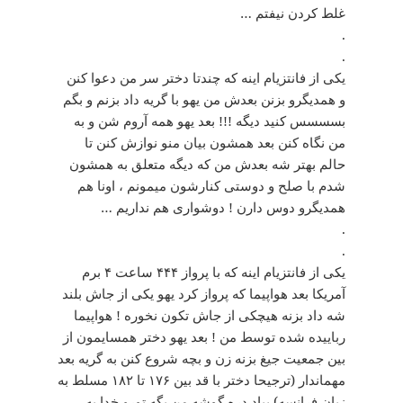
غلط کردن نیفتم …
.
.
یکی از فانتزیام اینه که چندتا دختر سر من دعوا کنن
و همدیگرو بزنن بعدش من یهو با گریه داد بزنم و بگم
بسسسس کنید دیگه !!! بعد یهو همه آروم شن و به
من نگاه کنن بعد همشون بیان منو نوازش کنن تا
حالم بهتر شه بعدش من که دیگه متعلق به همشون
شدم با صلح و دوستی کنارشون میمونم ، اونا هم
همدیگرو دوس دارن ! دوشواری هم نداریم …
.
.
یکی از فانتزیام اینه که با پرواز ۴۴۴ ساعت ۴ برم
آمریکا بعد هواپیما که پرواز کرد یهو یکی از جاش بلند
شه داد بزنه هیچکی از جاش تکون نخوره ! هواپیما
رباییده شده توسط من ! بعد یهو دختر همسایمون از
بین جمعیت جیغ بزنه زن و بچه شروع کنن به گریه بعد
مهماندار (ترجیحا دختر با قد بین ۱۷۶ تا ۱۸۲ مسلط به
زبان فرانسه) بیاد دره گوشه من بگه تورو خدا یه