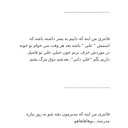
……………………………….
فانتزي من اينه كه داييم يه پسر داشته باشه كه
اسمش ” علي ” باشه بعد هر وقت مي خوام تو خونه
در موردش حرف بزنم چون خيلي علي تو فاميل
داريم بگم “علي دايي”. بعدشم ذوق مرگ بشم.
……………………………….
فانتزی من اینه که مدیرمون بچه شو یه روز بیاره
مدرسه…یوهاهاهاهو