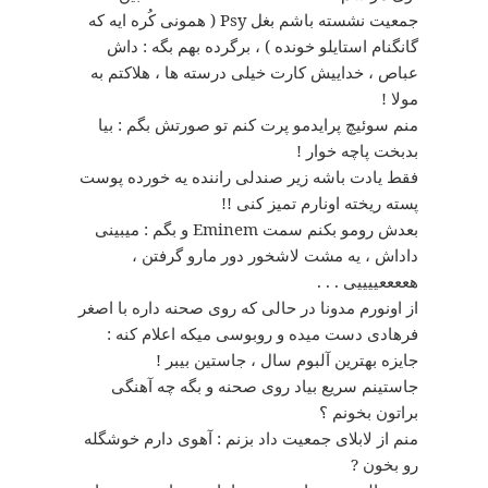
جمعیت نشسته باشم بغل Psy ( همونی کُره ایه که
گانگنام استایلو خونده ) ، برگرده بهم بگه : داش
عباص ، خداییش کارت خیلی درسته ها ، هلاکتم به
مولا !
منم سوئیچ پرایدمو پرت کنم تو صورتش بگم : بیا
بدبخت پاچه خوار !
فقط یادت باشه زیر صندلی راننده یه خورده پوست
پسته ریخته اونارم تمیز کنی !!
بعدش رومو بکنم سمت Eminem و بگم : میبینی
داداش ، یه مشت لاشخور دور مارو گرفتن ،
هععععییییی . . .
از اونورم مدونا در حالی که روی صحنه داره با اصغر
فرهادی دست میده و روبوسی میکه اعلام کنه :
جایزه بهترین آلبوم سال ، جاستین بیبر !
جاستینم سریع بیاد روی صحنه و بگه چه آهنگی
براتون بخونم ؟
منم از لابلای جمعیت داد بزنم : آهوی دارم خوشگله
رو بخون ?