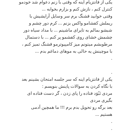
یکی از فانتزیام اینه که وقتی با زنم دعوام شد خودمو
کنترل کنم ، نازش کنم و بزارم بخوابه …
وقتی خوابید قشنگ برم سر وسایل آرایشیش با
ریملش کفشامو واکس بزنم … کرم دور چشم و
شبشو بمالم به تایرای ماشینم … با مداد سیاه دور
چشمش خشای روی کفشمو پر کنم … با دستمال
مرطوبشم میتونم میز کامپیوترمو قشنگ تمیز کنم ،
با موچینش یه حالی به موهای دماغم بدم …
.
.
ﯾﮑﯽ ﺍﺯ ﻓﺎﻧﺘﺰﯾﺎﻡ ﺍﯾﻨﻪ ﮐﻪ ﺳﺮ ﺟﻠﺴﻪ ﺍﻣﺘﺤﺎﻥ ﺑﺸﯿﻨﻢ ﺑﻌﺪ
ﺑﺎ ﻧﮕﺎﻩ ﮐﺮﺩﻥ ﺑﻪ ﺳﻮﺍﻻﺕ ﭘﺎﯾﻨﺶ ﺑﻨﻮﯾﺴﻢ :
ﻣﺮﺩﯼ ﻧَﺒُﻮَﺩ ﻓﺘﺎﺩﻩ ﺭﺍ ﭘﺎﯼ ﺯﺩﻥ ، ﮔﺮ ﺩﺳﺖ ﻓﺘﺎﺩﻩ ﺍﯼ
ﺑﮕﻴﺮﯼ ﻣﺮﺩﯼ
ﺑﻌﺪ ﺑﺮﮔﻪ ﺭﻭ ﺗﺤﻮﯾﻞ ﺑﺪﻡ ﺑﺮﻡ !!! ﻣﺎ ﻫﻤﭽﯿﻦ ﺁﺩﻣﯽ
ﻫﺴﺘﯿﻢ …
.
.