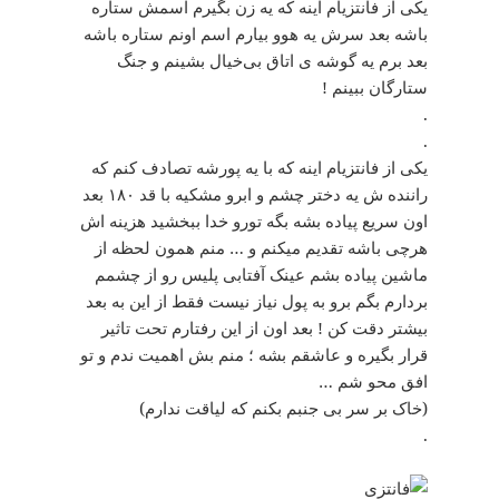
یکی از فانتزیام اینه که یه زن بگیرم اسمش ستاره
باشه بعد سرش یه هوو بیارم اسم اونم ستاره باشه
بعد برم یه گوشه ی اتاق بی‌خیال بشینم و جنگ
ستارگان ببینم !
.
.
یکی از فانتزیام اینه که با یه پورشه تصادف کنم که
راننده ش یه دختر چشم و ابرو مشکیه با قد ۱۸۰ بعد
اون سریع پیاده بشه بگه تورو خدا ببخشید هزینه اش
هرچی باشه تقدیم میکنم و … منم همون لحظه از
ماشین پیاده بشم عینک آفتابی پلیس رو از چشمم
بردارم بگم برو به پول نیاز نیست فقط از این به بعد
بیشتر دقت کن ! بعد اون از این رفتارم تحت تاثیر
قرار بگیره و عاشقم بشه ؛ منم بش اهمیت ندم و تو
افق محو شم …
(خاک بر سر بی جنبم بکنم که لیاقت ندارم)
.