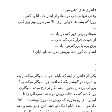
فانتزی های ذهن من :
وقتی تنها میشی دوستاتو از اینترنت دانلود کنی …
روزا که پشه ها خوابن بری بالا سرشون ویز ویز کنی
…
موهاتو بزنی قهر کنه درنیاد …
از خودت فرار کنی گم شی …
برق بره با بزرگترش بیاد …
اشتهات کور شه ببریش مدرسه نابینایان !
.
.
یکی از فانتزیام اینه که بابام بفهمه سیگار میکشم بعد
بیاد بزنه تو گوشم بگه کصافط چرا سیگار میکشی ؟
برو آب پرتقال بخور ! منم بگم ترجیح میدم سیگاری
رو بکشم که صادقانه روش نوشته : سرطان زا تا
آبمیوه ای رو بخورم که روش به دروغ نوشته : ۱۰۰%
طبیعی … بعد بابام اشک تو چشماش جمع بشه و منم
یه لبخند نرمی بزنمو تو دود سیگارم گورمو گم کنم