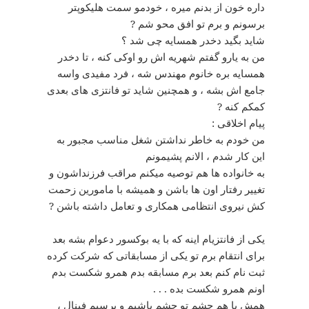
داره خون از بدنم میره ، خودمو سمت هلیکوپتر
برسونم و برم تو افق محو شم ?
شاید بگید دخدر همسایه چی شد ؟
من به یارو گفتم شهریه اش رو اوکی کنه ، تا دخدر
همسایه بره خانوم مهندس شه ، فرد مفیدی واسه
جامع اش بشه ، و همچنین شاید تو فانتزی های بعدی
کمکم کنه ?
پیام اخلاقی :
من خودم به خاطر نداشتن شغل مناسب مجبور به
این کار شدم ، الانم پشیمونم
به خانواده ها هم توصیه میکنم مراقب فرزنداشون و
تغییر رفتار اون ها باشن و همیشه با مامورین زحمت
کش نیروی انتظامی همکاری و تعامل داشته باشن ?
یکی از فانتزیام اینه که با یه بوکسور دعوام بشه بعد
برای انتقام برم تو یکی از مسابقاتی که شرکت کرده
ثبت نام کنم بعد برم مسابقه بدم همرو شکست بدم
اونم همرو شکست بده . . .
همش با هم چشم تو چشم باشیم و برسیم فینال ،