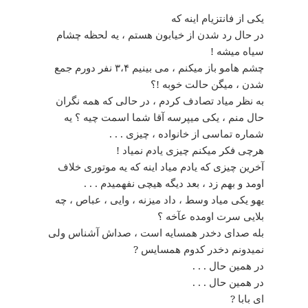
یکی از فانتزیام اینه که
در حال رد شدن از خیابون هستم ، یه لحظه چشام
سیاه میشه !
چشم هامو باز میکنم ، می بینیم ۳،۴ نفر دورم جمع
شدن ، میگن حالت خوبه !؟
به نظر میاد تصادف کردم ، در حالی که همه نگران
حال منم ، یکی میپرسه آقا شما اسمت چیه ؟ یه
شماره تماسی از خانواده ، چیزی . . .
هرچی فکر میکنم چیزی یادم نمیاد !
آخرین چیزی که یادم میاد اینه که یه موتوری خلاف
اومد و بهم زد ، بعد دیگه هیچی نفهمیدم . . .
یهو یکی میاد وسط ، داد میزنه ، وایی ، عباص ، چه
بلایی سرت اومده عآخه ؟
بله صدای دخدر همسایه است ، صداش آشناس ولی
نمیدونم دخدر کدوم همسایس ?
در همین حال . . .
در همین حال . . .
ای بابا ?