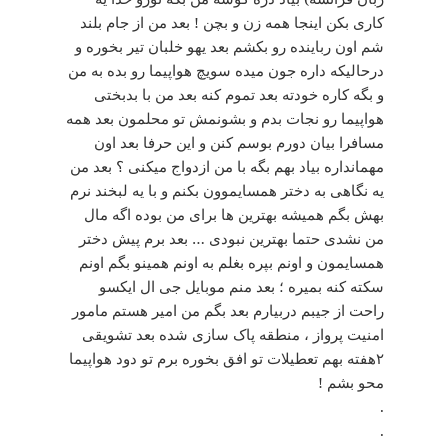
کاری بکن اینجا همه زن و بچن ! بعد من از جام بلند
شم اون رباینده رو بکشم بعد یهو خلبان تیر بخوره و
درحالیکه داره جون میده سویچ هواپیما رو بده به من
و بگه کاره خودته بعد تموم کنه بعد من با بدبختی
هواپیما رو نجات بدم و بشونمش تو محلمون بعد همه
مسافرا بیان دورم بوسم کنن و این حرفا بعد اون
مهمانداره بیاد بهم بگه با من ازدواج میکنی ؟ بعد من
یه نگاهی به دختر همسایموون بکنم و با یه لبخند نرم
بهش بگم همیشه بهترین ها برای من بوده اگه مال
من نشدی حتما بهترین نبودی … بعد برم پیش دختر
همسایمون و اونم بپره بغلم به اونم همینو بگم اونم
سکته کنه بمیره ؛ بعد منم موبایل جی‌ ال‌ ایکسو
راحت از جیبم دربیارم بعد بگم من امیر هستم مامور
امنیت پرواز ، منطقه پاک سازی شده بعد تشویقی
۲هفته بهم تعطیلات تو افق بخوره برم تو دود هواپیما
محو بشم !
.
.