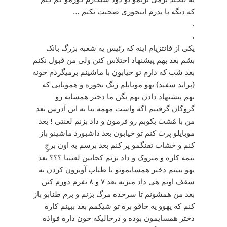
که دیگه با پدرم اینجوری صحبت نکنم …
.
.
یکی از فانتزیام اینه که رئیس یه شعبه بزرگ بانک
بشم بعد بهم پیشنهاد اختلاس کنن ولی من قبول نکنم
بعد شب که دارم تو خیابون با ماشینم برمیگردم خونه
(پراید سفید) یهو موبایلم زنگ بخوره و همونایی که
بهم پیشنهاد دادن بهم بگن ما دختر همسایه رو
گروگان گرفتیم اگه واست مهمه بیا به این آدرس بعد
من با مُشت بکوبم رو فرمون و داد بزنم لعنتی ! بعد
موبایلو پرت کنم تو خیابون بعد داشبورد ماشینو باز
کنم و خشاب تفنگمو پر کنم بعد برسم به اون برجِ
نیمه کاره و متروک و داد بزنم کجایین لعنتیا ؟؟؟ بعد
یهو ببینم دختر همسایمونو با طناب آویزون کردن به
سقف اونم هی داد میزنه بعد ۷ و ۸ نفرم دورم کنن
بعد من همشونم تا سرحده مرگ بزنم و برم طنابو باز
کنم که یهوو یه چاقو بره تو شیکمم بعد ببینم کاره
دختر همسایمون بوده و درحالیکه خون داره فواذه