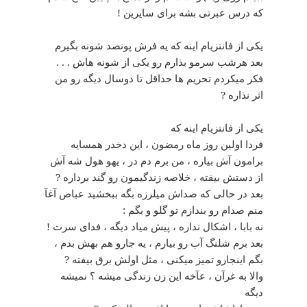
که درس عبرتی بشه برای سایرین !
یکی از فانتزیام اینه که یه فرش پونصد شونه بگیرم
بعد هرشب سرمو بذارم رو یکی از شونه هاش . . .
فکر میکردم تحریم ها حداقل تا دوسال دیگه رو من
اثر نذاره ?
یکی از فانتزیام اینه که
فردا اولین روز ماه رمضون ، این دخدر همسایه
برامون آش بیاره ، من برم دم در ، یهو هول شه آش
از دستش بیفته ، خلاصه زندگیمون رو گند برداره ?
بعد در حالی که صداش میلرزه بگه ببخشید عباص آغآ
منم صدام رو بندازم تو گلو و بگم :
نه بابا ، اشکال نداره ، پیش میاد دیگه ، فدای سرت !
بعد برم شلنگ آب رو بیارم ، یه جارو هم بهش بدم ،
بگم اینجارو تمیز میکنی ، مثل اولش برق بیفته ?
والا به غرآن ، عآخه این زن زندگی میشه ؟ نمیشه
دیگه