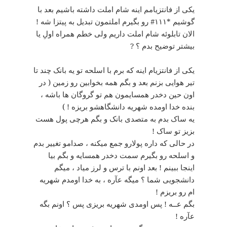
یکی از فانتزیامم اینه شام املت داشته باشیم بعد با
گوشیم *۱۱۱# رو بگیرم املتمون تبدیل به پیتزا شه !
الان تابلوئه شام املت داریم ولی خطم همراه اولِ یا
بیشتر توضیح بدم ؟ ?
یکی از فانتزیام اینه که برم با اسلحه تو یه بانک چند تا
تیر هوایی بزنم بعد و بگم همه بخوابین رو زمین ( در
اون حین دخدر همسایمون هم تو گروگان ها باشه ،
بنده خدا اومده شهریه دانشگاهشو بریزه ! )
یه ساک بدم به متصدی بانک و بگم هرچی پول هست
بزیز تو ساک !
در حالی که داره پولارو جمع میکنه ، صدامو تغییر بدم
و اسلحه رو بگیرم سمت دخدر همسایه و بگم بیا
اینجا ببینم ! بعد اونم با ترس و لرز میاد ، میگم
دانشجویی شما ؟ میگه عآره ، به خدا اومدم شهریه
ام رو بریزم !
بگم عــه ! پس اومدی شهریه بریزی پس ؟ اونم بگه
عآره !