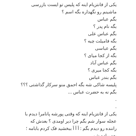
یکی از فانتزیام اینه که پلیس تو ایست بازرسی
ماشینم رو نگهداره بگه اسم ؟
بگم عباس
بگه نام پدر ؟
بگم عباس علی
بگه فامیلت چیه ؟
بگم عباسی
بگه از کجا میای ؟
بگم عباس آباد
بگه کجا میری ؟
بگم بندر عباس
پلیسه شاکی شه بگه احمق منو سرکار گذاشتی ؟؟؟
بگم نه به حضرت عباس …
.
.
یکی از فانتزیام اینه که وقتی پورشه پانامرا دیدم با
عجله سوار شم بگم چرا دیر اومدی ؟ بعدش که
راننده رو دیدم بگم : اَ اَ اَ ببخشید فک کردم بابامه ؛
بعد پیاده شم …