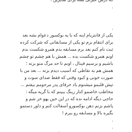
.
.
یکی از فانتزیام اینه که با یه بوکسور دعوام بشه بعد
برای انتقام برم تو یکی از مسابقاتی که شرکت کرده
ثبت نام کنم بعد برم مسابقه بدم همرو شکست بدم
اونم همرو شکست بده … همش با هم چشم تو چشم
باشیم و برسیم فینال ، اونم تا حد مرگ منو بزنه ؛
همش هم به نقاطی که آسیب دیدم بزنه … بعد من با
صورت خونی و کبود وقتی که فقط صدای سوت و
تپش قلبمو میشنوم یاد حرفای پدر مرحومم بیفتم …
مخاطب خاصمو کنار رینگ ببینم که با گریه میگه :
حاجی دیگه ادامه نده که در این حین یهو خر شم و
پاشم بزنم دهن بوکسورو آسفالت کنم و داور دستمو
بگیره بالا و مسابقه رو ببرم !
.
.