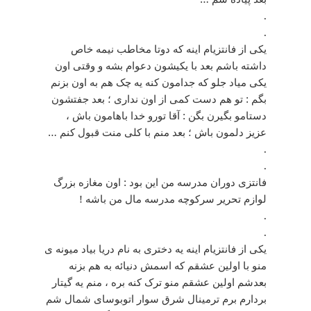
.
.
ﯾﮑﯽ ﺍﺯ ﻓﺎﻧﺘﺰﯾﺎﻡ ﺍﯾﻨﻪ ﮐﻪ ﺩﻭﺗﺎ مخاطب نیمه خاص
ﺩﺍﺷﺘﻪ ﺑﺎﺷﻢ ﺑﻌﺪ ﺑﺎ یکیشون ﺩﻋﻮﺍﻡ ﺑﺸﻪ و وقتی ﺍﻭﻥ
ﯾﮑﯽ میاد جلو ﮐﻪ ﺟﺪﺍﻣﻮﻥ ﮐﻨﻪ ﯾﻪ ﭼﮏ ﻫﻢ ﺑﻪ ﺍﻭﻥ ﺑﺰﻧﻢ
ﺑﮕﻢ : ﺗﻮ ﻫﻢ ﺩﺳﺖ ﮐﻤﯽ ﺍﺯ ﺍﻭﻥ ﻧﺪﺍﺭﯼ ؛ ﺑﻌﺪ ﺟﻔﺘﺸﻮﻥ
ﺩﺳﺘﺎﻣﻮ ﺑﮕﯿﺮﻥ ﺑﮕﻦ : آقا تورو خدا باهامون ﺑﺎﺵ ،
ﻋﺰﯾﺰ ﺩﻟﻤﻮﻥ ﺑﺎﺵ ؛ ﺑﻌﺪ ﻣﻨﻢ با کلی منت ﻗﺒﻮﻝ ﮐﻨﻢ …
.
.
فانتزی دوران مدرسه من این بود : اون مغازه بزرگ
لوازم تحریر سرکوچه مدرسه مال من باشه !
.
.
یکی از فانتزیام اینه یه دختری به نام دریا بیاد میونه ی
منو با اولین عشقم که اسمش دنیائه به هم بزنه
بعدشم اولین عشقم منو ترک کنه بره ، منم یه گیتار
بردارم برم ترمینال شرق سوار اتوبوسای شمال شم