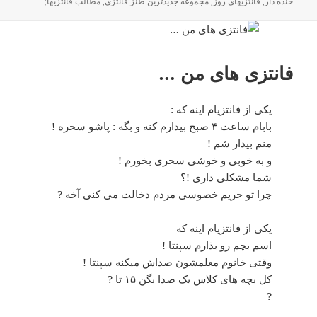
خنده دار
,
فانتزیهای روز
,
مجموعه جدیدترین طنز فانتزی
,
مطالب فانتزیها;
فانتزی های من …
یکی از فانتزیام اینه که :
بابام ساعت ۴ صبح بیدارم کنه و بگه : پاشو سحره !
منم بیدار شم !
و به خوبی و خوشی سحری بخورم !
شما مشکلی داری !؟
چرا تو حریم خصوسی مردم دخالت می کنی آخه ?
یکی از فانتزیام اینه که
اسم بچم رو بذارم سپنتا !
وقتی خانوم معلمشون صداش میکنه سپنتا !
کل بچه های کلاس یک صدا بگن ۱۵ تا ?
?