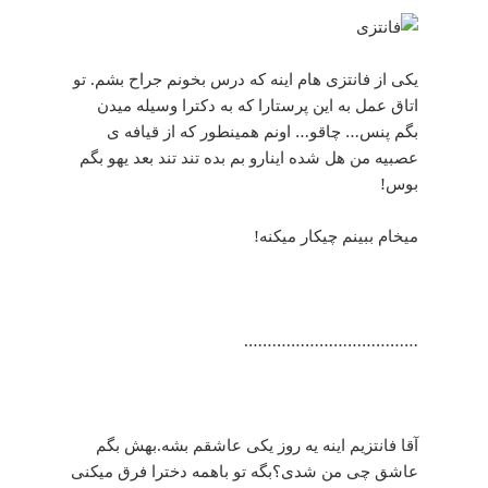
یکی از فانتزی هام اینه که درس بخونم جراح بشم. تو
اتاق عمل به این پرستارا که به دکترا وسیله میدن
بگم پنس… چاقو… اونم همینطور که از قیافه ی
عصبیه من هل شده اینارو بم بده تند تند بعد یهو بگم
بوس!
میخام ببینم چیکار میکنه!
……………………………….
آقا فانتزیم اینه یه روز یکی عاشقم بشه.بهش بگم
عاشق چی من شدی؟بگه تو باهمه دخترا فرق میکنی