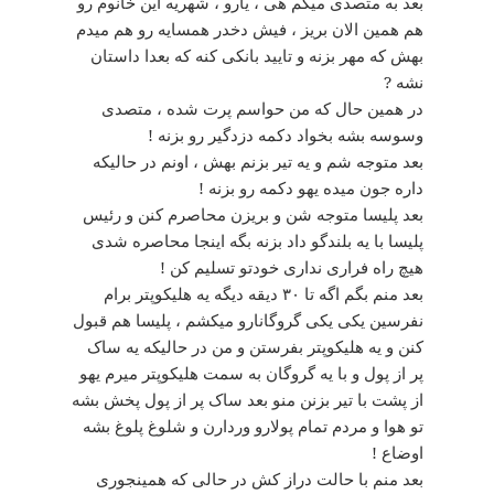
بعد به متصدی میگم هی ، یارو ، شهریه این خانوم رو
هم همین الان بریز ، فیش دخدر همسایه رو هم میدم
بهش که مهر بزنه و تایید بانکی کنه که بعدا داستان
نشه ?
در همین حال که من حواسم پرت شده ، متصدی
وسوسه بشه بخواد دکمه دزدگیر رو بزنه !
بعد متوجه شم و یه تیر بزنم بهش ، اونم در حالیکه
داره جون میده یهو دکمه رو بزنه !
بعد پلیسا متوجه شن و بریزن محاصرم کنن و رئیس
پلیسا با یه بلندگو داد بزنه بگه اینجا محاصره شدی
هیچ راه فراری نداری خودتو تسلیم کن !
بعد منم بگم اگه تا ۳۰ دیقه دیگه یه هلیکوپتر برام
نفرسین یکی یکی گروگانارو میکشم ، پلیسا هم قبول
کنن و یه هلیکوپتر بفرستن و من در حالیکه یه ساک
پر از پول و با یه گروگان به سمت هلیکوپتر میرم یهو
از پشت با تیر بزنن منو بعد ساک پر از پول پخش بشه
تو هوا و مردم تمام پولارو وردارن و شلوغ پلوغ بشه
اوضاع !
بعد منم با حالت دراز کش در حالی که همینجوری