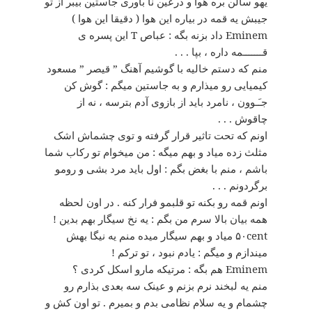
یهو سالن بره هوا و درعین نا باوری جاستین بیبر از تو
جیبش یه قمه در بیاره این هوا ( دقیقا این هوا )
Eminem داد بزنه بگه : عباص T این پسره ی
قـــــــمه داره ، بپا . . .
منم که دستم خالیه با گوشیم آهنگ ” قیصر ” مسعود
کیمیایی رو میذارم و به جاستین میگم : گوش کن
جـَـوون ، نامرد باید از بازوی آدم بترسه ، نه از
چاقوش . . .
اونم که تحت تاثیر قرار گرفته و توی چشماش اشک
مثلث زده میاد و بهم میگه : من میخوام تو رکاب شما
باشم ، منم با بغض بگم : اول باید مرد بشی و رومو
برگردونم . . .
اونم قمه رو بکنه تو قلبمو فرار کنه . در اون لحظه
همه بیان بالا سرم من بگم : یه نخ سیگار بهم بدین !
۵۰cent میاد و بهم سیگار میده منم یه نیگا بهش
میندازم و میگم : یادم نبود ، تو ترکم !
Eminem هم بگه : مرتیکه مارو اسکل کردی ؟
منم یه لبخند نرم بزنم و عینک سه بعدی بذارم رو
چشمام و یه سلام نظامی بدم و بمیرم . تو اون کش و