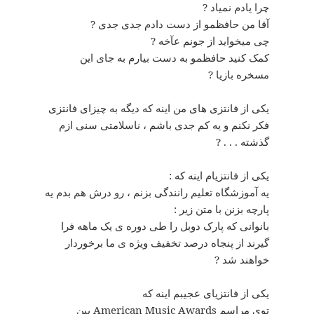
چرا یادم نمیاد ?
آقا من حافظمو از دست دادم جدی جدی ?
چی میخواید از جونم عآخه ?
کمک کنید حافظمو به دست بیارم به جای این
مسخره بازیا ?
یکی از فانتزی های من اینه که دیگه به چیزای فانتزی
فکر نکنم و یه کم جدی باشم ، ناسلامتی سنی ازم
گذشته . . . ?
یکی از فانتزیام اینه که :
یه آموزشگاه تعلیم رانندگی بزنم ، رو درش هم بدم یه
پارچه بزنن با متن زیر :
بانوانی که پارک دوبل را طی دوره ی یک ماهه فرا
گیرند از پنجاه درصد تخفیف ویژه ی ما برخوردار
خواهند شد ?
یکی از فانتزیای عجیبم اینه که
توی مراسم American Music Awards بین