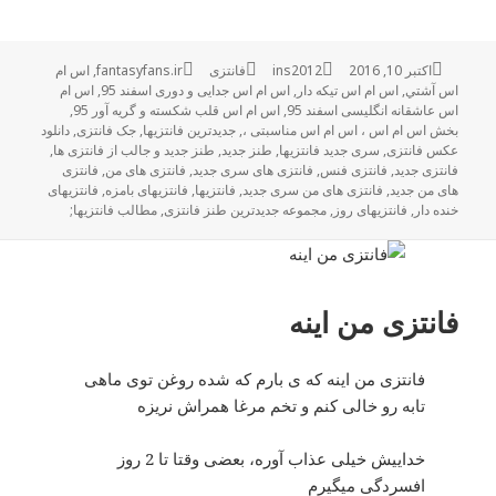
اکتبر 10, 2016
ارسال
نویسنده
ins2012
فانتزی
دسته‌ها
برچسب‌ها
fantasyfans.ir
,
اس ام
شده
اس آشتي
,
اس ام اس تیکه دار
,
اس ام اس جدایی و دوری اسفند 95
,
اس ام
در
اس عاشقانه انگلیسی اسفند 95
,
اس ام اس قلب شکسته و گریه آور 95
,
بخش اس ام اس ، اس ام اس مناسبتی ،
,
جدیدترین فانتزیها
,
جک فانتزی
,
دانلود
عکس فانتزی
,
سری جدید فانتزیها
,
طنز جدید
,
طنز جدید و جالب از فانتزی ها
,
فانتزی جدید
,
فانتزی فنس
,
فانتزی های سری جدید
,
فانتزی های من
,
فانتزی
های من جدید
,
فانتزی های من سری جدید
,
فانتزیها
,
فانتزیهای بامزه
,
فانتزیهای
خنده دار
,
فانتزیهای روز
,
مجموعه جدیدترین طنز فانتزی
,
مطالب فانتزیها;
فانتزی من اینه
فانتزی من اینه که ی بارم که شده روغن توی ماهی
تابه رو خالی کنم و تخم مرغا همراش نریزه
خداییش خیلی عذاب آوره، بعضی وقتا تا 2 روز
افسردگی میگیرم