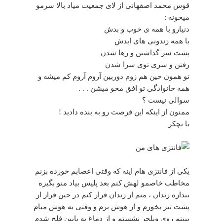
قوس محمد اصفهانی از لای جمعیت میاد بالا سرمو
میخونه :
دنیارو با همه ی خوب و بدش
با همه زندونی های ابدش
پشت سر گذاشتن و رها شدن
رفتن و سری توی سرا شدن
تو همون حین هم زوم دوربین آروم آروم کم میشه و
همه خانوادگی تو افق محو میشن . . .
سوالی نیست ؟
ممنون از اینکه این فرصت رو به بنده دادید !
با تچکر
یکی از فانتزی هام اینه که وقتی اعصابم خورده بزنم
مخاطب خاصمو لهش کنم بعد پلیس بیاد منو بگیره
بندازه زندان ، منم از زندان فرار کنم در حین فرار از
پشت تیر بخورم و از هوش برم و وقتی به هوش میام
ببینم روی ویلچر نشستم و از دماغ به پایین فلج شدم