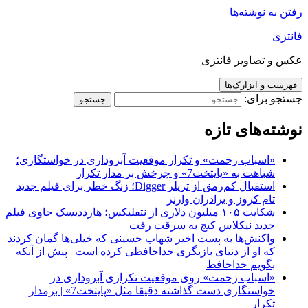
رفتن به نوشته‌ها
فانتزی
عکس و تصاویر فانتزی
فهرست و ابزارک‌ها
جستجو برای:
نوشته‌های تازه
«اسباب زحمت» و تکرار موقعیت آبروداری در خواستگاری؛
شباهت به «پایتخت7» و چرخش بر مدار تکرار
استقبال کم‌رمق از تریلر Digger؛ زنگ خطر برای فیلم جدید
تام کروز و برادران وارنر
شکایت ۱۰۵ میلیون دلاری از نتفلیکس؛ هارددیسک حاوی فیلم
جدید نیکلاس کیج به سرقت رفت
واکنش‌ها به پست اخیر شهاب حسینی که خیلی‌ها گمان کردند
که او از دنیای بازیگری خداحافظی کرده است | پیش از آنکه
بگویم خداحافظ
«اسباب زحمت» روی موقعیت تکراری آبروداری در
خواستگاری دست گذاشته دقیقا مثل «پایتخت7» | برمدار
تکرار