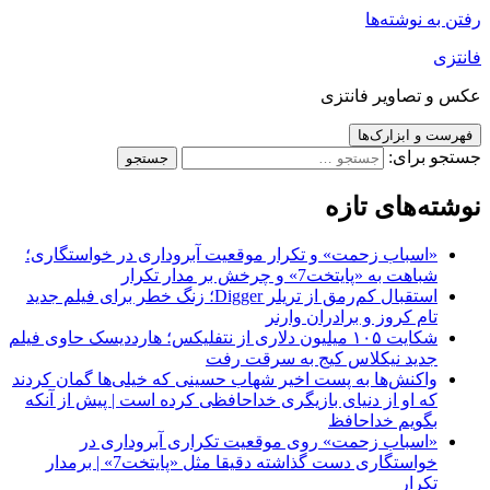
رفتن به نوشته‌ها
فانتزی
عکس و تصاویر فانتزی
فهرست و ابزارک‌ها
جستجو برای:
نوشته‌های تازه
«اسباب زحمت» و تکرار موقعیت آبروداری در خواستگاری؛
شباهت به «پایتخت7» و چرخش بر مدار تکرار
استقبال کم‌رمق از تریلر Digger؛ زنگ خطر برای فیلم جدید
تام کروز و برادران وارنر
شکایت ۱۰۵ میلیون دلاری از نتفلیکس؛ هارددیسک حاوی فیلم
جدید نیکلاس کیج به سرقت رفت
واکنش‌ها به پست اخیر شهاب حسینی که خیلی‌ها گمان کردند
که او از دنیای بازیگری خداحافظی کرده است | پیش از آنکه
بگویم خداحافظ
«اسباب زحمت» روی موقعیت تکراری آبروداری در
خواستگاری دست گذاشته دقیقا مثل «پایتخت7» | برمدار
تکرار